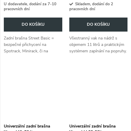
U dodavatele, dodání za 7-10
Skladem, dodání do 2
pracovních dní
pracovních dní
DO KOŠÍKU
DO KOŠÍKU
Zadní brašna Street Basic =
Všestranný vak na nádrž s
bezpečné přichycení na
objemem 11 litrů a praktickým
Spotrack, Minirack, či na
systémem zapínání na popruhy.
sedadlo spolujezdce. Praktický
přepravný prostor na odpolední
vyjíždky.
Univerzální zadní brašna
Univerzální zadní brašna