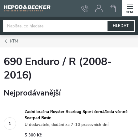
Přejít
NÁKUPNÍ
KOŠÍK
na
obsah
HLEDAT
KTM
690 Enduro / R (2008-
2016)
Nejprodávanější
Zadní brašna Royster Rearbag Sport černá/šedá včetně
Seatpad Basic
U dodavatele, dodání za 7-10 pracovních dní
5 300 Kč