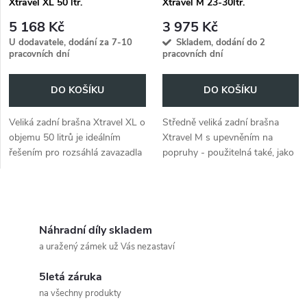
Xtravel XL 50 ltr.
Xtravel M 23-30ltr.
5 168 Kč
3 975 Kč
U dodavatele, dodání za 7-10
Skladem, dodání do 2
pracovních dní
pracovních dní
DO KOŠÍKU
DO KOŠÍKU
Veliká zadní brašna Xtravel XL o
Středně veliká zadní brašna
objemu 50 litrů je ideálním
Xtravel M s upevněním na
řešením pro rozsáhlá zavazadla
popruhy - použitelná také, jako
na cestách.
batoh na záda. Univerzální
řešení pro vaše motocyklové
dobrodružství.
O
v
Náhradní díly skladem
a uražený zámek už Vás nezastaví
l
5letá záruka
á
na všechny produkty