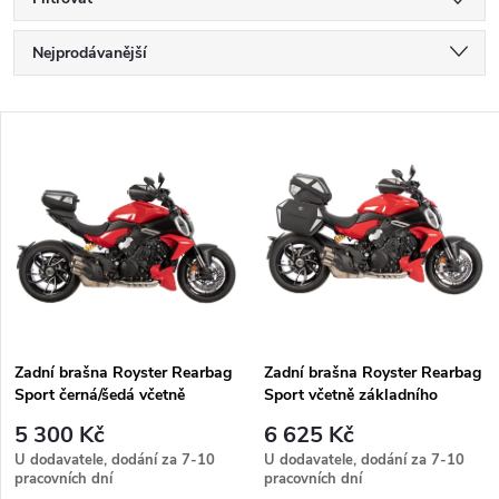
Ř
Nejprodávanější
a
Nejlevnější
V
Nejdražší
z
ý
Abecedně
e
p
n
i
í
s
p
Zadní brašna Royster Rearbag
Zadní brašna Royster Rearbag
Sport černá/šedá včetně
Sport včetně základního
p
Seatpad Basic
uchycení - černá/šedá,včetně
r
5 300 Kč
6 625 Kč
Seatpad Basic.
r
U dodavatele, dodání za 7-10
U dodavatele, dodání za 7-10
pracovních dní
pracovních dní