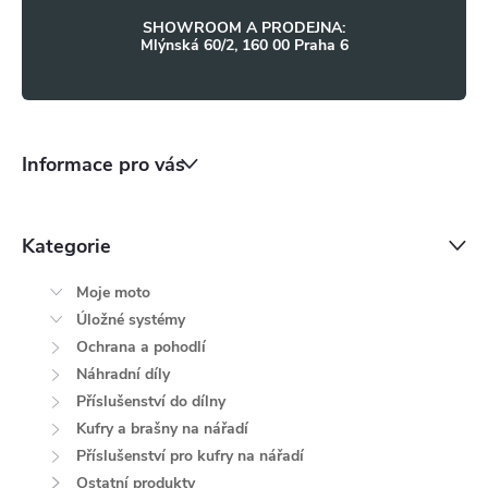
p
SHOWROOM A PRODEJNA:
i
Mlýnská 60/2, 160 00 Praha 6
s
u
Informace pro vás
Kategorie
Moje moto
Úložné systémy
Ochrana a pohodlí
Náhradní díly
Příslušenství do dílny
Kufry a brašny na nářadí
Příslušenství pro kufry na nářadí
Ostatní produkty