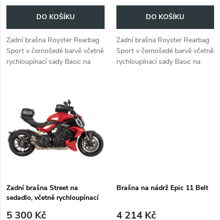
o
o
DO KOŠÍKU
DO KOŠÍKU
d
d
Zadní brašna Royster Rearbag
Zadní brašna Royster Rearbag
u
Sport v černošedé barvě včetně
Sport v černošedé barvě včetně
u
rychloupínací sady Basic na
rychloupínací sady Basic na
k
přigurtování na sedlo, nabízí
přigurtování na sedlo, nabízí
k
stylový a bezpečný úložný
stylový a bezpečný úložný
t
prostor pro váš motocykl.
prostor pro váš motocykl.
t
ů
ů
Zadní brašna Street na
Brašna na nádrž Epic 11 Belt
sedadlo, včetně rychloupínací
sady Basic.
5 300 Kč
4 214 Kč