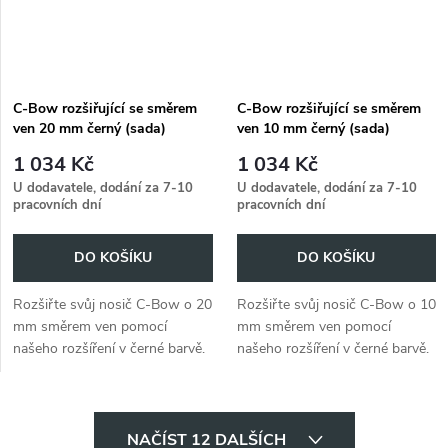
C-Bow rozšiřující se směrem
C-Bow rozšiřující se směrem
ven 20 mm černý (sada)
ven 10 mm černý (sada)
1 034 Kč
1 034 Kč
U dodavatele, dodání za 7-10
U dodavatele, dodání za 7-10
pracovních dní
pracovních dní
DO KOŠÍKU
DO KOŠÍKU
Rozšiřte svůj nosič C-Bow o 20
Rozšiřte svůj nosič C-Bow o 10
mm směrem ven pomocí
mm směrem ven pomocí
našeho rozšíření v černé barvě.
našeho rozšíření v černé barvě.
Montážní sada je součástí
Modelově specifické držáky C-
dodávky. Modelově specifické
Bow, najdete pod tlačítkem
držáky C-Bow, najdete pod...
"MOJE MOTO"
O
NAČÍST 12 DALŠÍCH