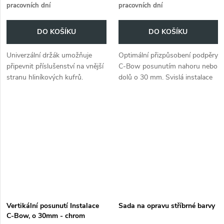
pracovních dní
pracovních dní
DO KOŠÍKU
DO KOŠÍKU
Univerzální držák umožňuje
Optimální přizpůsobení podpěry
připevnit příslušenství na vnější
C-Bow posunutím nahoru nebo
stranu hliníkových kufrů.
dolů o 30 mm. Svislá instalace
Jednoduchá montáž.
C-Bow 30 mm - černá
(sada). Modelově specifické
držáky C-Bow najdete pod...
Vertikální posunutí Instalace
Sada na opravu stříbrné barvy
C-Bow, o 30mm - chrom