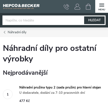
Přejít
NÁKUPNÍ
KOŠÍK
na
obsah
HLEDAT
Náhradní díly
Náhradní díly pro ostatní
výrobky
Nejprodávanější
Náhradní pružina typu 2 (sada pružin) pro hlavní stojan
U dodavatele, dodání za 7-10 pracovních dní
477 Kč