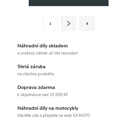
v
l
S
1
4
t
á
r
d
á
Náhradní díly skladem
a
n
a uražený zámek už Vás nezastaví
k
c
5letá záruka
o
na všechny produkty
í
v
á
Doprava zdarma
p
k objednávce nad 10 000 Kč
n
r
í
Náhradní díly na motocykly
v
klikněte zde a přejdete na web SA MOTO
k
Z