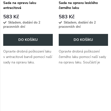
Sada na opravu laku
Sada na opravu lesklého
antracitová
černého laku
583 Kč
583 Kč
Skladem, dodání do 2
Skladem, dodání do 2
pracovních dní
pracovních dní
DO KOŠÍKU
DO KOŠÍKU
Opravte drobná poškození laku
Opravte drobná poškození
v antracitové barvě pomocí naší
černého laku pomocí naší sady
sady na opravu laku.
na opravu laku. Součástí je
lahvička se štětcem v
odpovídající barvě.