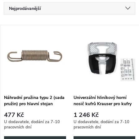
Ř
Nejprodávanější
a
Nejlevnější
V
Nejdražší
z
ý
Abecedně
e
p
n
i
í
s
p
Náhradní pružina typu 2 (sada
Univerzální hliníkový horní
pružin) pro hlavní stojan
nosič kufrů Krauser pro kufry
p
K3, K4 a K5
r
477 Kč
1 246 Kč
r
U dodavatele, dodání za 7-10
U dodavatele, dodání za 7-10
pracovních dní
pracovních dní
o