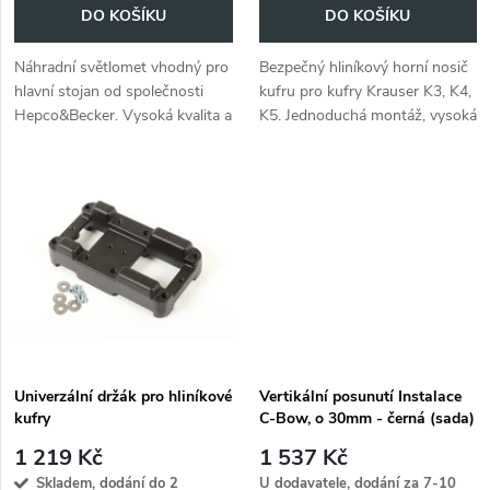
o
DO KOŠÍKU
DO KOŠÍKU
d
d
Náhradní světlomet vhodný pro
Bezpečný hliníkový horní nosič
u
hlavní stojan od společnosti
kufru pro kufry Krauser K3, K4,
u
Hepco&Becker. Vysoká kvalita a
K5. Jednoduchá montáž, vysoká
k
snadná montáž.
stabilita. Ideální pro dlouhé
k
cesty. Montážní sada je
t
součástí dodávky.
t
ů
ů
Univerzální držák pro hliníkové
Vertikální posunutí Instalace
kufry
C-Bow, o 30mm - černá (sada)
1 219 Kč
1 537 Kč
Skladem, dodání do 2
U dodavatele, dodání za 7-10