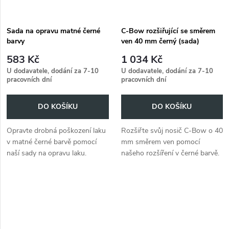
Sada na opravu matné černé
C-Bow rozšiřující se směrem
barvy
ven 40 mm černý (sada)
583 Kč
1 034 Kč
U dodavatele, dodání za 7-10
U dodavatele, dodání za 7-10
pracovních dní
pracovních dní
DO KOŠÍKU
DO KOŠÍKU
Opravte drobná poškození laku
Rozšiřte svůj nosič C-Bow o 40
v matné černé barvě pomocí
mm směrem ven pomocí
naší sady na opravu laku.
našeho rozšíření v černé barvě.
Součástí je lahvička se štětcem
Montážní sada je součástí
s odpovídající barvou.
dodávky. Modelově specifické
držáky C-Bow najdete pod...