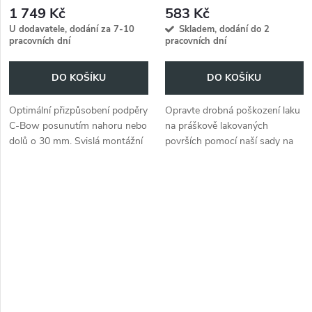
(sada)
1 749 Kč
583 Kč
U dodavatele, dodání za 7-10
Skladem, dodání do 2
pracovních dní
pracovních dní
DO KOŠÍKU
DO KOŠÍKU
Optimální přizpůsobení podpěry
Opravte drobná poškození laku
C-Bow posunutím nahoru nebo
na práškově lakovaných
dolů o 30 mm. Svislá montážní
površích pomocí naší sady na
podpěra C-Bow 30 mm -
opravu laku ve stříbrné barvě.
chrom (sada) Modelově
specifické držáky C-Bow
najdete...