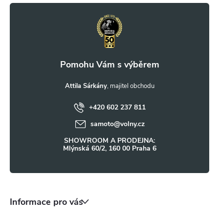
y
á
v
p
ý
a
p
i
t
Attila Sárkány
s
+420 602 237 811
í
u
samoto
@
volny.cz
SHOWROOM A PRODEJNA:
Mlýnská 60/2, 160 00 Praha 6
Informace pro vás