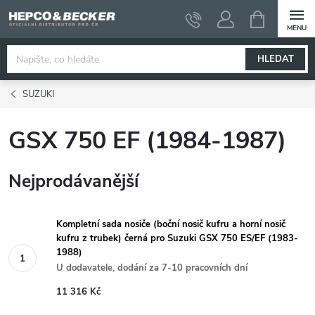
Přejít
NÁKUPNÍ
KOŠÍK
na
obsah
HLEDAT
SUZUKI
GSX 750 EF (1984-1987)
Nejprodávanější
Kompletní sada nosiče (boční nosič kufru a horní nosič
kufru z trubek) černá pro Suzuki GSX 750 ES/EF (1983-
1988)
U dodavatele, dodání za 7-10 pracovních dní
11 316 Kč