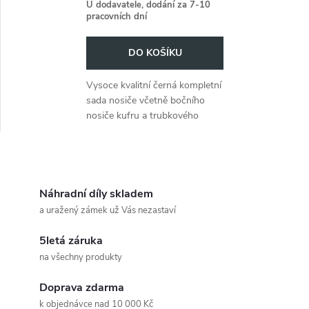
r
U dodavatele, dodání za 7-10
pracovních dní
o
o
DO KOŠÍKU
d
d
Vysoce kvalitní černá kompletní
u
sada nosiče včetně bočního
u
nosiče kufru a trubkového
k
nosiče zavazadel Nosič horního
k
kufru pro modely Suzuki GSX
t
750 ES/EF z let 1983-1988.
O
t
ů
v
Náhradní díly skladem
ů
a uražený zámek už Vás nezastaví
l
5letá záruka
á
na všechny produkty
d
Doprava zdarma
k objednávce nad 10 000 Kč