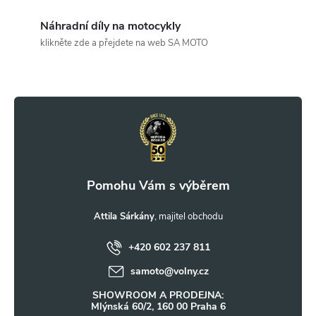
a
c
Náhradní díly na motocykly
klikněte zde a přejdete na web SA MOTO
í
Z
p
r
á
v
p
k
a
y
t
Attila Sárkány
v
ý
+420 602 237 811
í
samoto
@
volny.cz
p
SHOWROOM A PRODEJNA:
i
Mlýnská 60/2, 160 00 Praha 6