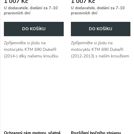
1 007 Kč
1 007 Kč
U dodavatele, dodání za 7-10
U dodavatele, dodání za 7-10
pracovních dní
pracovních dní
DO KOŠÍKU
DO KOŠÍKU
Zpříjemněte si jízdu na
Zpříjemněte si jízdu na
motocyklu KTM 690 Duke/R
motocyklu KTM 690 Duke/R
(2014-) díky našemu kroužku
(2012-2013) s naším kroužkem
na nádrž BASIC a uzavírací
na nádrž BASIC a uzavírací
jednotce na nádrž.
jednotkou na nádrž.
Ochranný rám motoru, včetně
Rozšíření bočního stojanu,