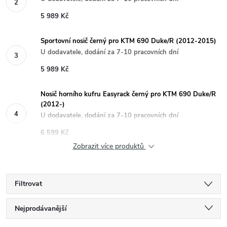
5 989 Kč
Sportovní nosič černý pro KTM 690 Duke/R (2012-2015)
U dodavatele, dodání za 7-10 pracovních dní
5 989 Kč
Nosič horního kufru Easyrack černý pro KTM 690 Duke/R
(2012-)
U dodavatele, dodání za 7-10 pracovních dní
6 599 Kč
Zobrazit více produktů
Filtrovat
Ř
Nejprodávanější