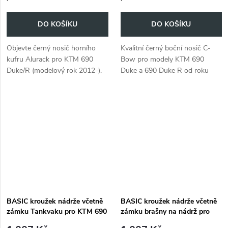
DO KOŠÍKU
DO KOŠÍKU
Objevte černý nosič horního
Kvalitní černý boční nosič C-
kufru Alurack pro KTM 690
Bow pro modely KTM 690
Duke/R (modelový rok 2012-).
Duke a 690 Duke R od roku
Praktický a odolný!
2012.
BASIC kroužek nádrže včetně
BASIC kroužek nádrže včetně
zámku Tankvaku pro KTM 690
zámku brašny na nádrž pro
Duke/R (2014-)
KTM 690 Duke/R (2012-2013)