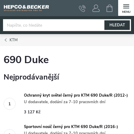
Přejít
NÁKUPNÍ
KOŠÍK
na
obsah
HLEDAT
KTM
690 Duke
Nejprodávanější
Ochranný kryt světel černý pro KTM 690 Duke/R (2012-)
U dodavatele, dodání za 7-10 pracovních dní
3 127 Kč
Sportovní nosič černý pro KTM 690 Duke/R (2016-)
U dodavatele, dodání za 7-10 pracovních dní