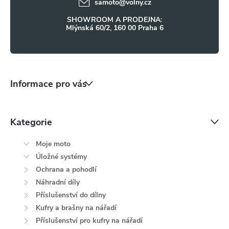
samoto
@
volny.cz
p
SHOWROOM A PRODEJNA:
i
Mlýnská 60/2, 160 00 Praha 6
s
u
Informace pro vás
Kategorie
Moje moto
Úložné systémy
Ochrana a pohodlí
Náhradní díly
Příslušenství do dílny
Kufry a brašny na nářadí
Příslušenství pro kufry na nářadí