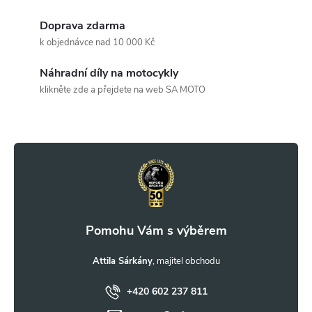
d
Doprava zdarma
a
k objednávce nad 10 000 Kč
c
Náhradní díly na motocykly
klikněte zde a přejdete na web SA MOTO
í
Z
p
r
á
v
p
k
a
y
t
Attila Sárkány
v
ý
+420 602 237 811
í