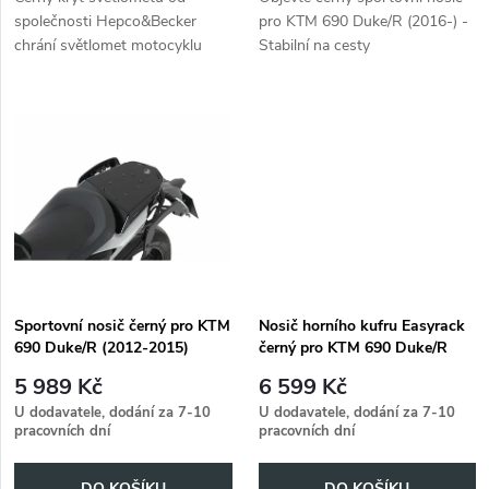
u
společnosti Hepco&Becker
pro KTM 690 Duke/R (2016-) -
u
chrání světlomet motocyklu
Stabilní na cesty
k
KTM 690 Duke/R (2012-).
k
t
t
ů
ů
Sportovní nosič černý pro KTM
Nosič horního kufru Easyrack
690 Duke/R (2012-2015)
černý pro KTM 690 Duke/R
(2012-)
5 989 Kč
6 599 Kč
U dodavatele, dodání za 7-10
U dodavatele, dodání za 7-10
pracovních dní
pracovních dní
DO KOŠÍKU
DO KOŠÍKU