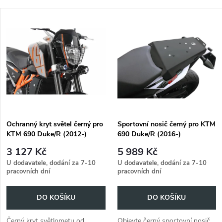
a
Nejlevnější
V
Nejdražší
z
ý
Abecedně
e
p
n
i
í
s
p
Ochranný kryt světel černý pro
Sportovní nosič černý pro KTM
KTM 690 Duke/R (2012-)
690 Duke/R (2016-)
p
r
3 127 Kč
5 989 Kč
r
U dodavatele, dodání za 7-10
U dodavatele, dodání za 7-10
pracovních dní
pracovních dní
o
o
DO KOŠÍKU
DO KOŠÍKU
d
d
Černý kryt světlometu od
Objevte černý sportovní nosič