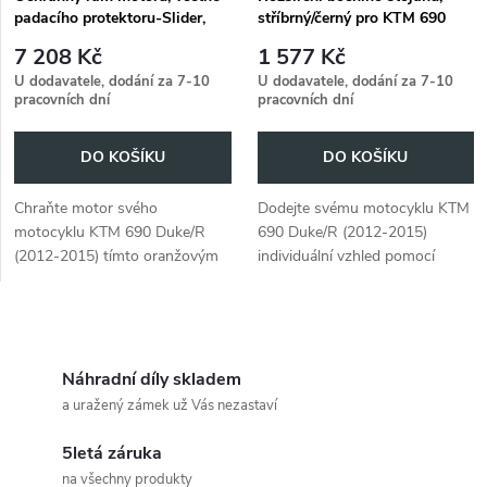
padacího protektoru-Slider,
stříbrný/černý pro KTM 690
oranžový pro KTM 690 Duke/R
Duke/R (2012-2015)
7 208 Kč
1 577 Kč
(2012-2015)
U dodavatele, dodání za 7-10
U dodavatele, dodání za 7-10
pracovních dní
pracovních dní
DO KOŠÍKU
DO KOŠÍKU
Chraňte motor svého
Dodejte svému motocyklu KTM
motocyklu KTM 690 Duke/R
690 Duke/R (2012-2015)
(2012-2015) tímto oranžovým
individuální vzhled pomocí
Ochranným rámem motoru,
tohoto bočního stojánku ve
který obsahuje i padací
stříbrno-černé barvě.
protektor-Slider.
O
v
Náhradní díly skladem
a uražený zámek už Vás nezastaví
l
5letá záruka
á
na všechny produkty