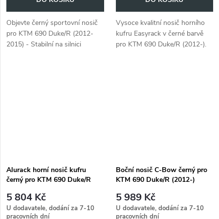
Objevte černý sportovní nosič
Vysoce kvalitní nosič horního
pro KTM 690 Duke/R (2012-
kufru Easyrack v černé barvě
2015) - Stabilní na silnici
pro KTM 690 Duke/R (2012-).
Snadná montáž. Kvalita
Hepco&Becker.
Alurack horní nosič kufru
Boční nosič C-Bow černý pro
černý pro KTM 690 Duke/R
KTM 690 Duke/R (2012-)
(2012-)
5 804 Kč
5 989 Kč
U dodavatele, dodání za 7-10
U dodavatele, dodání za 7-10
pracovních dní
pracovních dní