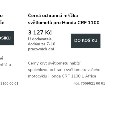
ro
Černá ochranná mřížka
če
světlometů pro Honda CRF 1100
-it a
L Africa Twin (2019-2023)
3 127 Kč
OŠÍKU
U dodavatele,
DO KOŠÍKU
dodání za 7-10
pracovních dní
né
Černý kryt světlometu nabízí
ntáž a
spolehlivou ochranu světlometu vašeho
motocyklu Honda CRF 1100 L Africa
Twin (2019-2023).
1100 00 01
Kód:
7009521 00 01