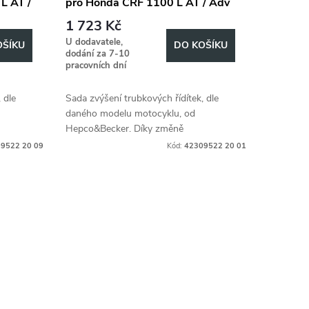
L AT /
pro Honda CRF 1100 L AT / Adv
och -
(2019 - 2023), 20mm hoch -
1 723 Kč
Schwarz
U dodavatele,
OŠÍKU
DO KOŠÍKU
dodání za 7-10
pracovních dní
 dle
Sada zvýšení trubkových řídítek, dle
daného modelu motocyklu, od
Hepco&Becker. Díky změně
fort,
ergonometrie, zvyšuje jízdní komfort,
9522 20 09
Kód:
42309522 20 01
če.
dle individuálních požadavků řidiče.