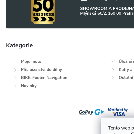
t
y
SHOWROOM A PRODEJNA
Mlýnská 60/2, 160 00 Praha
í
v
ý
p
Kategorie
Přeskočit
i
kategorie
Moje moto
Úložné 
s
Příslušenství do dílny
Kufry a
u
BIKE: Footer-Navigation
Ostatní
Novinky
Tento web p