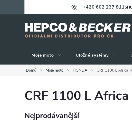
Přejít
+420 602 237 811
SHO
na
obsah
Moje moto
Úložné systémy
Domů
Moje moto
HONDA
CRF 1100 L Africa 
CRF 1100 L Africa
Nejprodávanější