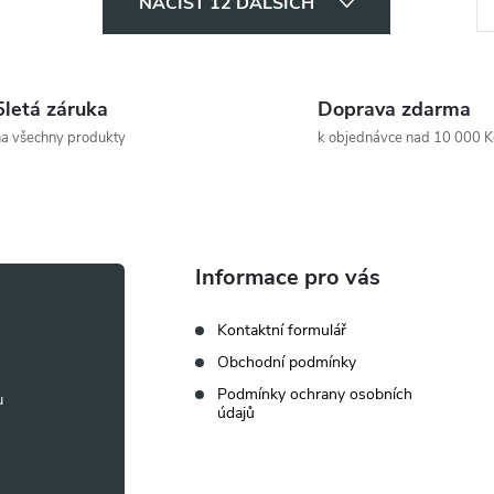
NAČÍST 12 DALŠÍCH
t
r
á
5letá záruka
Doprava zdarma
n
a všechny produkty
k objednávce nad 10 000 K
k
o
v
á
Informace pro vás
n
Kontaktní formulář
í
Obchodní podmínky
Podmínky ochrany osobních
údajů