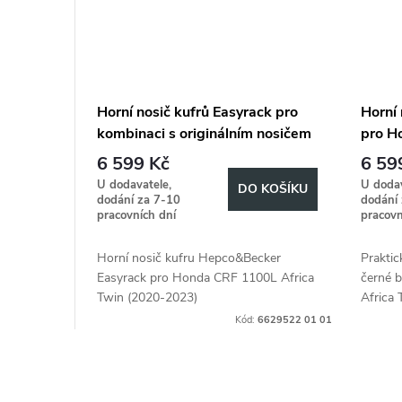
Horní nosič kufrů Easyrack pro
Horní 
kombinaci s originálním nosičem
pro H
zavazadel černý pro Honda CRF
Twin 
6 599 Kč
6 59
1100L Africa Twin (2019-2023)
U dodavatele,
U dodav
DO KOŠÍKU
/ Adventure Sports (2020-2023)
dodání za 7-10
dodání
pracovních dní
pracovn
Horní nosič kufru Hepco&Becker
Praktic
Easyrack pro Honda CRF 1100L Africa
černé 
Twin (2020-2023)
Africa
pro po
Kód:
6629522 01 01
O