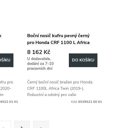
k
Boční nosič kufru pevný černý
pro Honda CRF 1100 L Africa
adel
Twin (2019-2021)
8 162 Kč
ca
U dodavatele,
OŠÍKU
DO KOŠÍKU
ture
dodání za 7-10
pracovních dní
ufru pro
Černý boční nosič brašen pro Honda
(2020-
CRF 1100L Africa Twin (2019-).
ím
Robustní a odolný pro vaše
dobrodružství.
9522 01 01
Kód:
6539521 00 01