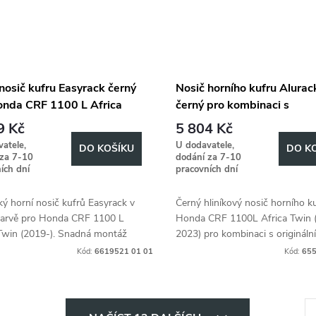
nosič kufru Easyrack černý
Nosič horního kufru Alurac
onda CRF 1100 L Africa
černý pro kombinaci s
(2019-2021)
originálním nosičem zavaz
9 Kč
5 804 Kč
pro Honda CRF 1100L Afri
atele,
U dodavatele,
DO KOŠÍKU
DO K
Twin (2019-2023) / Adven
 za 7-10
dodání za 7-10
ích dní
pracovních dní
Sports (2020-2023)
ký horní nosič kufrů Easyrack v
Černý hliníkový nosič horního k
barvě pro Honda CRF 1100 L
Honda CRF 1100L Africa Twin 
 Twin (2019-). Snadná montáž
2023) pro kombinaci s origináln
hodlnou přepravu zavazadel.
nosičem zavazadel.
Kód:
6619521 01 01
Kód:
655
S