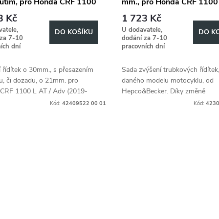
utím, pro Honda CRF 1100
mm., pro Honda CRF 1100 
/ Adv (2019-2023), 30mm
Adv (2019-2023), 20mm h
3 Kč
1 723 Kč
 21mm zurück - Schwarz
Silber
atele,
U dodavatele,
DO KOŠÍKU
DO K
 za 7-10
dodání za 7-10
ích dní
pracovních dní
 řídítek o 30mm., s přesazením
Sada zvýšení trubkových řídítek,
u, či dozadu, o 21mm. pro
daného modelu motocyklu, od
CRF 1100 L AT / Adv (2019-
Hepco&Becker. Díky změně
ergonometrie, zvyšuje jízdní kom
Kód:
42409522 00 01
Kód:
4230
dle individuálních požadavků řidi