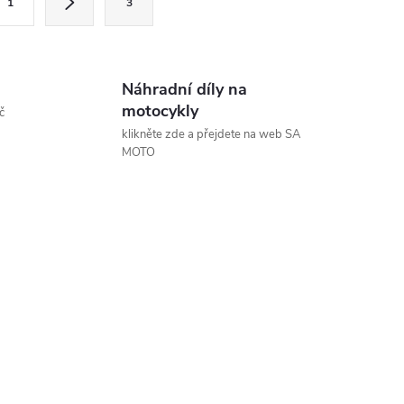
1
3
Náhradní díly na
motocykly
č
klikněte zde a přejdete na web SA
MOTO