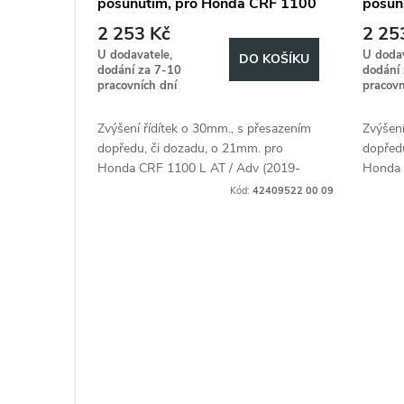
posunutím, pro Honda CRF 1100
posun
r
u
L AT / Adv (2019 - 2023), 30mm
L AT 
2 253 Kč
2 25
hoch, 21mm zurück - Silber
hoch,
o
U dodavatele,
U dodav
k
DO KOŠÍKU
dodání za 7-10
dodání
pracovních dní
pracovn
d
t
Zvýšení řídítek o 30mm., s přesazením
Zvýšení
u
ů
dopředu, či dozadu, o 21mm. pro
dopřed
Honda CRF 1100 L AT / Adv (2019-
Honda 
k
2024)
2024)
Kód:
42409522 00 09
t
ů