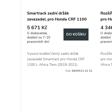
Smartrack zadní držák
Rozší
zavazadel, pro Honda CRF 1100
pro H
L Africa Twin (2019-2021)
Twin 
5 671 Kč
4 34
U dodavatele,
U dodav
DO KOŠÍKU
dodání za 7-10
dodání
pracovních dní
pracovn
Vysoce kvalitní černý zadní držák
Rozšíře
zavazadel Smartrack pro Honda CRF
pro mo
1100 L Africa Twin (2019-2021).
Africa 
Idealní řešení pro přivázání batohů, či
Kód:
6809521 01 01
bleskové připevnění měkkých Brašen...