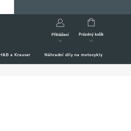
NÁKUPNÍ
KOŠÍK
Prázdný košík
Přihlášení
H&B a Krauser
Náhradní díly na motocykly
Příslu