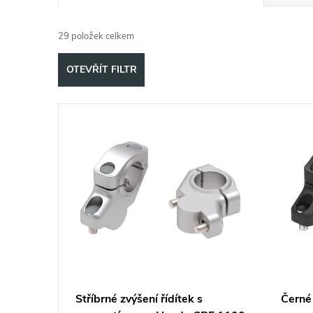
a
29
položek celkem
z
OTEVŘÍT FILTR
e
V
n
ý
í
p
p
i
r
s
o
p
d
Stříbrné zvýšení řídítek s
Černé 