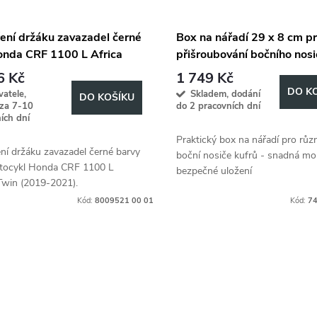
ření držáku zavazadel černé
Box na nářadí 29 x 8 cm p
onda CRF 1100 L Africa
přišroubování bočního nosi
(2019-2021)
kufru, univerzální sada Lock
6 Kč
1 749 Kč
Cutout
DO K
atele,
Skladem, dodání
DO KOŠÍKU
 za 7-10
do 2 pracovních dní
ích dní
Praktický box na nářadí pro růz
ní držáku zavazadel černé barvy
boční nosiče kufrů - snadná mo
tocykl Honda CRF 1100 L
bezpečné uložení
Twin (2019-2021).
Kód:
8009521 00 01
Kód:
74