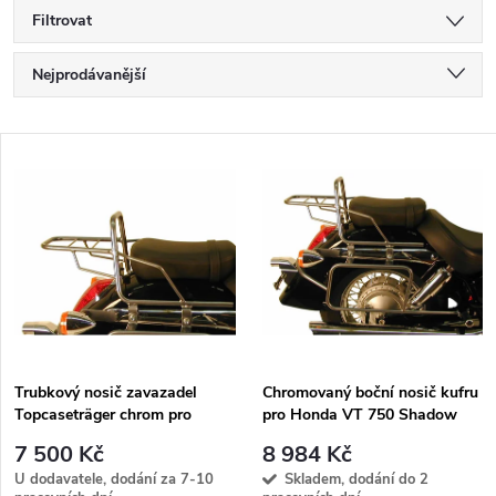
Filtrovat
Ř
Nejprodávanější
a
Nejlevnější
V
Nejdražší
z
ý
Abecedně
e
p
n
i
í
s
p
Trubkový nosič zavazadel
Chromovaný boční nosič kufru
Topcaseträger chrom pro
pro Honda VT 750 Shadow
p
Honda VT 750 Shadow (2004
(2004-2007)
r
7 500 Kč
8 984 Kč
-2007)
r
U dodavatele, dodání za 7-10
Skladem, dodání do 2