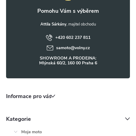
k
a
y
t
Attila Sárkány
v
ý
+420 602 237 811
í
samoto
@
volny.cz
p
SHOWROOM A PRODEJNA:
i
Mlýnská 60/2, 160 00 Praha 6
s
u
Informace pro vás
Kategorie
Moje moto