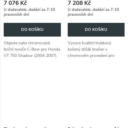
7 076 Kč
7 208 Kč
U dodavatele, dodání za 7-10
U dodavatele, dodání za 7-10
pracovních dní
pracovních dní
DO KOŠÍKU
DO KOŠÍKU
Objevte naše chromované
Vysoce kvalitní trubkový
boční nosiče C-Bow pro Honda
kožený držák brašen v
VT 750 Shadow (2004-2007).
chromovém provedení pro
Stylové řešení pro vaše
Honda VT 750 Shadow (2004-
zavazadla.
2007), který dokonale padne a
snadno se instaluje.