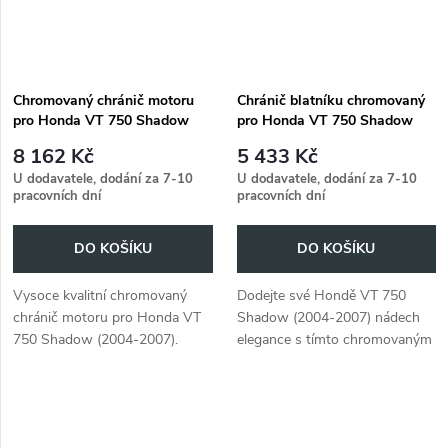
Chromovaný chránič motoru
Chránič blatníku chromovaný
pro Honda VT 750 Shadow
pro Honda VT 750 Shadow
(2004 -2007)
(2004 -2007)
8 162 Kč
5 433 Kč
U dodavatele, dodání za 7-10
U dodavatele, dodání za 7-10
pracovních dní
pracovních dní
DO KOŠÍKU
DO KOŠÍKU
Vysoce kvalitní chromovaný
Dodejte své Hondě VT 750
chránič motoru pro Honda VT
Shadow (2004-2007) nádech
750 Shadow (2004-2007).
elegance s tímto chromovaným
Poskytuje spolehlivou ochranu
chráničem blatníků.
motoru.