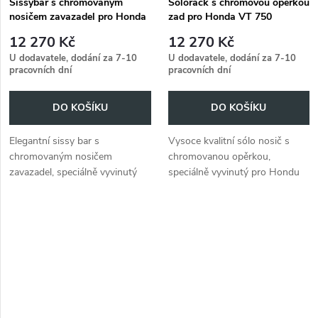
Sissybar s chromovaným
Solorack s chromovou opěrkou
nosičem zavazadel pro Honda
zad pro Honda VT 750
VT 750 Shadow (2004-2007)
Shadow (2004 -2007)
12 270 Kč
12 270 Kč
U dodavatele, dodání za 7-10
U dodavatele, dodání za 7-10
pracovních dní
pracovních dní
DO KOŠÍKU
DO KOŠÍKU
Elegantní sissy bar s
Vysoce kvalitní sólo nosič s
chromovaným nosičem
chromovanou opěrkou,
zavazadel, speciálně vyvinutý
speciálně vyvinutý pro Hondu
pro model Honda VT 750
VT 750 Shadow (2004-2007).
Shadow (2004-2007).