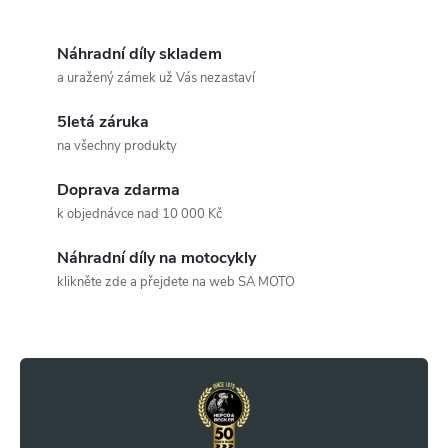
chromovém provedení.
O
v
Náhradní díly skladem
a uražený zámek už Vás nezastaví
l
5letá záruka
á
na všechny produkty
d
Doprava zdarma
a
k objednávce nad 10 000 Kč
c
Náhradní díly na motocykly
klikněte zde a přejdete na web SA MOTO
í
Z
p
r
á
v
p