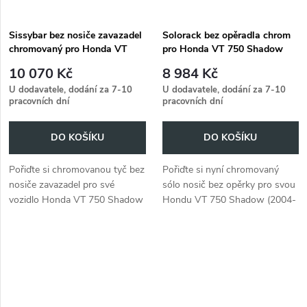
Sissybar bez nosiče zavazadel
Solorack bez opěradla chrom
chromovaný pro Honda VT
pro Honda VT 750 Shadow
750 Shadow (2004 -2007)
(2004 -2007)
10 070 Kč
8 984 Kč
U dodavatele, dodání za 7-10
U dodavatele, dodání za 7-10
pracovních dní
pracovních dní
DO KOŠÍKU
DO KOŠÍKU
Pořiďte si chromovanou tyč bez
Pořiďte si nyní chromovaný
nosiče zavazadel pro své
sólo nosič bez opěrky pro svou
vozidlo Honda VT 750 Shadow
Hondu VT 750 Shadow (2004-
(2004-2007).
2007).