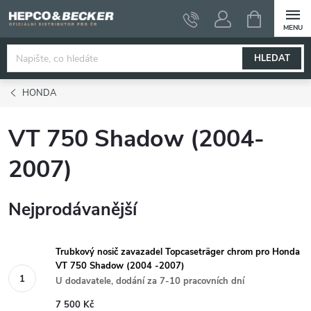
Přejít
NÁKUPNÍ
KOŠÍK
na
obsah
HLEDAT
HONDA
VT 750 Shadow (2004-
2007)
Nejprodávanější
Trubkový nosič zavazadel Topcaseträger chrom pro Honda
VT 750 Shadow (2004 -2007)
U dodavatele, dodání za 7-10 pracovních dní
7 500 Kč