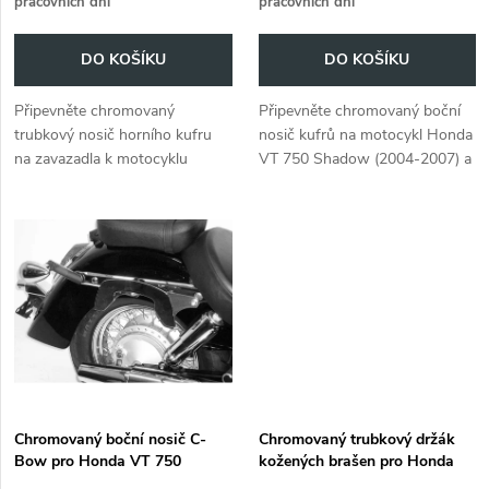
pracovních dní
pracovních dní
o
o
DO KOŠÍKU
DO KOŠÍKU
d
d
Připevněte chromovaný
Připevněte chromovaný boční
u
trubkový nosič horního kufru
nosič kufrů na motocykl Honda
u
na zavazadla k motocyklu
VT 750 Shadow (2004-2007) a
k
Honda VT 750 Shadow (2004-
získejte další úložný prostor.
k
2007) a získejte další úložný
t
prostor.
t
ů
ů
Chromovaný boční nosič C-
Chromovaný trubkový držák
Bow pro Honda VT 750
kožených brašen pro Honda
Shadow (2004-2007)
VT 750 Shadow (2004 -2007)