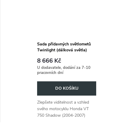
Sada přídavných světlometů
Twinlight (dálková světla)
včetně držáku a kabelu chrom
8 666 Kč
pro Honda VT 750 Shadow
U dodavatele, dodání za 7-10
(2004-2007)
pracovních dní
DO KOŠÍKU
Zlepšete viditelnost a vzhled
svého motocyklu Honda VT
750 Shadow (2004-2007)
pomocí sady přídavných
světlometů Twinlight v