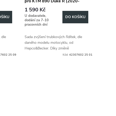
pro KTM 890 Duke R (2020-
-
2023), 25mm hoch - Schwarz
1 590 Kč
U dodavatele,
OŠÍKU
DO KOŠÍKU
dodání za 7-10
pracovních dní
 dle
Sada zvýšení trubkových řídítek, dle
daného modelu motocyklu, od
Hepco&Becker. Díky změně
fort,
ergonometrie, zvyšuje jízdní komfort,
7602 25 09
Kód:
42307602 25 01
če.
dle individuálních požadavků řidiče.