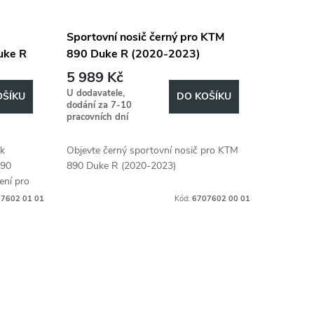
Sportovní nosič černý pro KTM
uke R
890 Duke R (2020-2023)
5 989 Kč
U dodavatele,
OŠÍKU
DO KOŠÍKU
dodání za 7-10
pracovních dní
ák
Objevte černý sportovní nosič pro KTM
890
890 Duke R (2020-2023)
ení pro
ipevnění
7602 01 01
Kód:
6707602 00 01
..