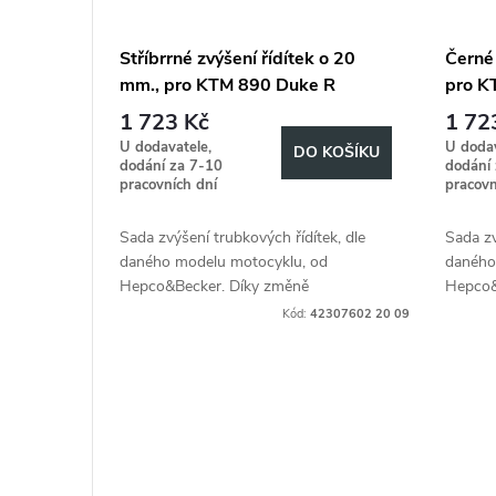
Stříbrrné zvýšení řídítek o 20
Černé 
mm., pro KTM 890 Duke R
pro K
(2020-2023), 20mm hoch -
2023)
1 723 Kč
1 72
Silber
U dodavatele,
U dodav
DO KOŠÍKU
dodání za 7-10
dodání
pracovních dní
pracovn
Sada zvýšení trubkových řídítek, dle
Sada zv
daného modelu motocyklu, od
daného
Hepco&Becker. Díky změně
Hepco&
ergonometrie, zvyšuje jízdní komfort,
ergonom
Kód:
42307602 20 09
dle individuálních požadavků řidiče.
dle ind