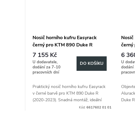
Nosič horního kufru Easyrack
Nosič 
černý pro KTM 890 Duke R
černý
(2020-2023)
(2020
7 155 Kč
6 36
U dodavatele,
U dodav
DO KOŠÍKU
dodání za 7-10
dodání
pracovních dní
pracovn
Praktický nosič horního kufru Easyrack
Objevte
v černé barvě pro KTM 890 Duke R
Alurac
(2020-2023). Snadná montáž, ideální
Duke R
pro přepravu zavazadel a turistiku.
Kód:
6617602 01 01
O