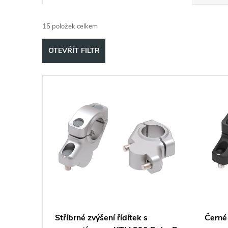
a
15
položek celkem
z
OTEVŘÍT FILTR
e
V
n
ý
í
p
p
i
r
s
o
p
d
Stříbrné zvýšení řídítek s
Černé 