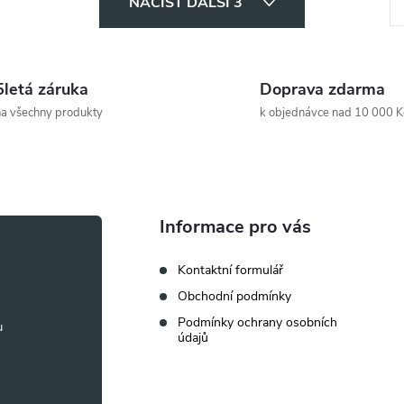
NAČÍST DALŠÍ 3
t
r
á
5letá záruka
Doprava zdarma
n
a všechny produkty
k objednávce nad 10 000 K
k
o
v
á
Informace pro vás
n
Kontaktní formulář
í
Obchodní podmínky
Podmínky ochrany osobních
údajů