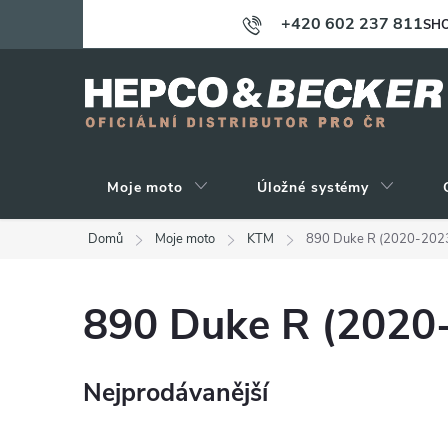
Přejít
+420 602 237 811
SHO
na
obsah
Moje moto
Úložné systémy
Domů
Moje moto
KTM
890 Duke R (2020-202
890 Duke R (2020
Nejprodávanější