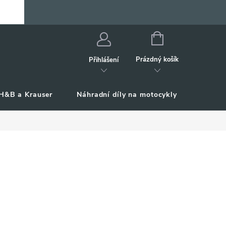
NÁKUPNÍ
KOŠÍK
Prázdný košík
Přihlášení
H&B a Krauser
Náhradní díly na motocykly
Příslu