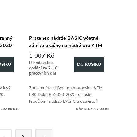
ranný
Prstenec nádrže BASIC včetně
(2020-
zámku brašny na nádrž pro KTM
890 Duke R (2020-2023)
1 007 Kč
U dodavatele,
OŠÍKU
DO KOŠÍKU
dodání za 7-10
pracovních dní
ý levý
Zpříjemněte si jízdu na motocyklu KTM
20-
890 Duke R (2020-2023) s naším
kroužkem nádrže BASIC a uzavírací
jednotkou brašny na nádrž.
602 00 01L
Kód:
5167602 00 01