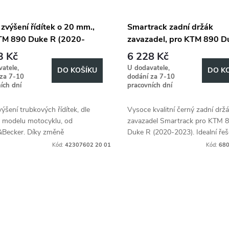
zvýšení řídítek o 20 mm.,
Smartrack zadní držák
TM 890 Duke R (2020-
zavazadel, pro KTM 890 D
, 20mm hoch - Schwarz
(2020-2023)
3 Kč
6 228 Kč
atele,
U dodavatele,
DO KOŠÍKU
DO K
 za 7-10
dodání za 7-10
ích dní
pracovních dní
ýšení trubkových řídítek, dle
Vysoce kvalitní černý zadní drž
 modelu motocyklu, od
zavazadel Smartrack pro KTM 
Becker. Díky změně
Duke R (2020-2023). Idealní řeš
etrie, zvyšuje jízdní komfort,
přivázání batohů, či bleskové př
Kód:
42307602 20 01
Kód:
680
ividuálních požadavků řidiče.
měkkých Brašen Hepco&Becker.