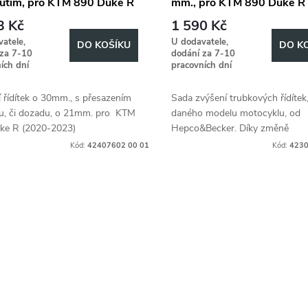
utím, pro KTM 890 Duke R
mm., pro KTM 890 Duke R
-2023), 30mm hoch,
(2020-2023), 25mm hoch 
3 Kč
1 590 Kč
zurück - Schwarz
Silber
atele,
U dodavatele,
DO KOŠÍKU
DO K
 za 7-10
dodání za 7-10
ích dní
pracovních dní
 řídítek o 30mm., s přesazením
Sada zvýšení trubkových řídítek,
u, či dozadu, o 21mm. pro KTM
daného modelu motocyklu, od
ke R (2020-2023)
Hepco&Becker. Díky změně
ergonometrie, zvyšuje jízdní kom
Kód:
42407602 00 01
Kód:
4230
dle individuálních požadavků řidi