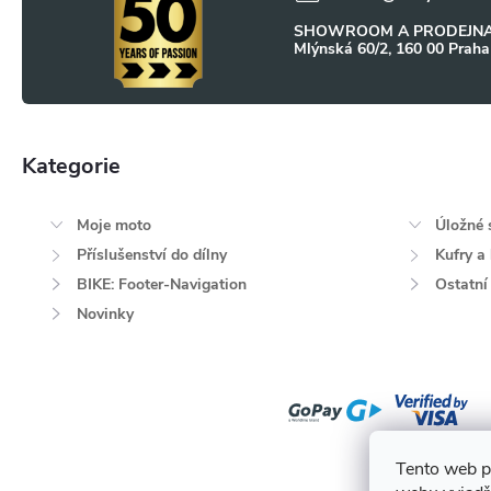
t
y
SHOWROOM A PRODEJNA
Mlýnská 60/2, 160 00 Praha
í
v
ý
p
Kategorie
Přeskočit
i
kategorie
Moje moto
Úložné 
s
Příslušenství do dílny
Kufry a
u
BIKE: Footer-Navigation
Ostatní
Novinky
Tento web p