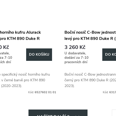
horního kufru Alurack
Boční nosič C-Bow jednost
 pro KTM 890 Duke R
levý pro KTM 890 Duke R 
-2023)
2023)
0 Kč
3 260 Kč
atele,
U dodavatele,
DO KOŠÍKU
DO K
 za 7-10
dodání za 7-10
ích dní
pracovních dní
 specifický nosič horního kufru
Boční nosič C-Bow jednostrann
k v černé barvě pro KTM 890
černý pro KTM 890 Duke R (20
 (2020-2023).
2023).
Kód:
6527602 01 01
Kód:
6317
S