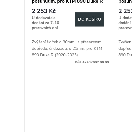
posunutím, pro KTM 890 Duke R
posun
r
u
(2020-2023), 30mm hoch,
(2020
2 253 Kč
2 25
21mm zurück - Silber
21mm 
o
U dodavatele,
U dodav
k
DO KOŠÍKU
dodání za 7-10
dodání
pracovních dní
pracovn
d
t
Zvýšení řídítek o 30mm., s přesazením
Zvýšení
u
ů
dopředu, či dozadu, o 21mm. pro KTM
dopřed
890 Duke R (2020-2023)
890 Du
k
Kód:
42407602 00 09
t
ů