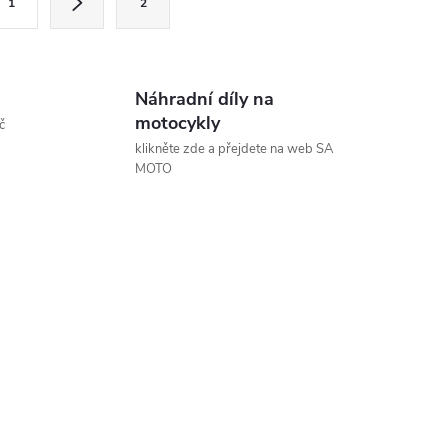
1
2
Náhradní díly na
motocykly
č
klikněte zde a přejdete na web SA
MOTO