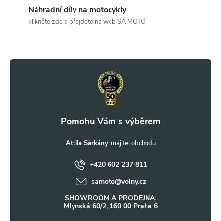
c
Náhradní díly na motocykly
klikněte zde a přejdete na web SA MOTO
í
Z
p
r
á
v
p
k
a
y
t
Attila Sárkány
v
ý
+420 602 237 811
í
samoto
@
volny.cz
p
SHOWROOM A PRODEJNA:
i
Mlýnská 60/2, 160 00 Praha 6