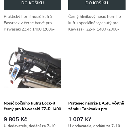
o
DO KOŠÍKU
DO KOŠÍKU
d
d
Praktický horní nosič kufrů
Černý hliníkový nosič horního
u
Easyrack v černé barvě pro
kufru speciálně vyvinutý pro
u
Kawasaki ZZ-R 1400 (2006-
Kawasaki ZZ-R 1400 (2006-
k
2011).
2011).
k
t
t
ů
ů
Nosič bočního kufru Lock-it
Prstenec nádrže BASIC včetně
černý pro Kawasaki ZZ-R 1400
zámku Tankvaku pro
(2006-2011)
Kawasaki ZZ-R 1400 (2006-
9 805 Kč
1 007 Kč
2011)
U dodavatele, dodání za 7-10
U dodavatele, dodání za 7-10