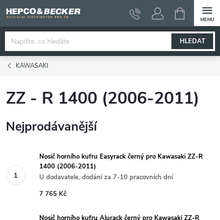
Přejít
NÁKUPNÍ
KOŠÍK
na
obsah
HLEDAT
KAWASAKI
ZZ - R 1400 (2006-2011)
Nejprodávanější
Nosič horního kufru Easyrack černý pro Kawasaki ZZ-R
1400 (2006-2011)
U dodavatele, dodání za 7-10 pracovních dní
7 765 Kč
Nosič horního kufru Alurack černý pro Kawasaki ZZ-R