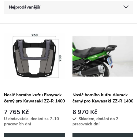
Ř
Nejprodávanější
a
Nejlevnější
V
Nejdražší
z
ý
Abecedně
e
p
n
i
í
s
p
Nosič horního kufru Easyrack
Nosič horního kufru Alurack
černý pro Kawasaki ZZ-R 1400
černý pro Kawasaki ZZ-R 1400
p
(2006-2011)
(2006-2011)
r
7 765 Kč
6 970 Kč
r
U dodavatele, dodání za 7-10
Skladem, dodání do 2
pracovních dní
pracovních dní
o