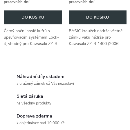
pracovních dní
pracovních dní
DO KOŠÍKU
DO KOŠÍKU
Černý boční nosič kufrů s
BASIC kroužek nádrže včetně
upevňovacím systémem Lock-
zámku vaku nádrže pro
it, vhodný pro Kawasaki ZZ-R
Kawasaki ZZ-R 1400 (2006-
1400.
2011).
O
v
Náhradní díly skladem
a uražený zámek už Vás nezastaví
l
5letá záruka
á
na všechny produkty
d
Doprava zdarma
a
k objednávce nad 10 000 Kč