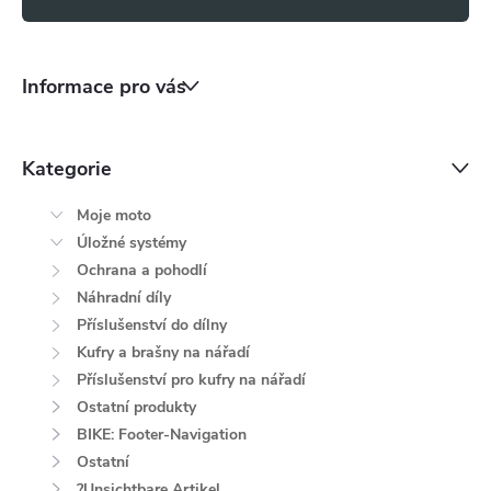
s
u
Informace pro vás
Kategorie
Moje moto
Úložné systémy
Ochrana a pohodlí
Náhradní díly
Příslušenství do dílny
Kufry a brašny na nářadí
Příslušenství pro kufry na nářadí
Ostatní produkty
BIKE: Footer-Navigation
Ostatní
?Unsichtbare Artikel