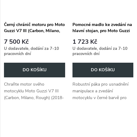
Černý chránič motoru pro Moto
Pomocné madlo ke zvedání na
Guzzi V7 III (Carbon, Milano,
hlavní stojan, pro Moto Guzzi
Rough) (2018-2020)
V7 III (Carbon, Milano, Rough)
7 500 Kč
1 723 Kč
(2018-2020)
U dodavatele, dodání za 7-10
U dodavatele, dodání za 7-10
pracovních dní
pracovních dní
DO KOŠÍKU
DO KOŠÍKU
Chraňte motor svého
Robustní páka pro usnadnění
motocyklu Moto Guzzi V7 III
manipulace a zvedání
(Carbon, Milano, Rough) (2018-
motocyklu v černé barvě pro
2020) tímto robustním černým
Moto Guzzi V7 III (Carbon,
chráničem motoru.
Milano, Rough) (2018-2020).