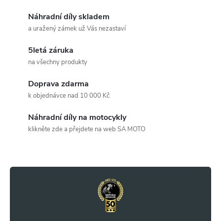
O
v
Náhradní díly skladem
a uražený zámek už Vás nezastaví
l
5letá záruka
á
na všechny produkty
d
Doprava zdarma
a
k objednávce nad 10 000 Kč
c
Náhradní díly na motocykly
klikněte zde a přejdete na web SA MOTO
í
Z
p
r
á
v
p
k