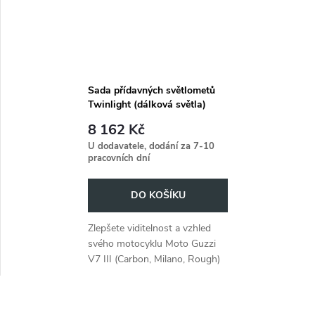
Sada přídavných světlometů
Twinlight (dálková světla)
včetně držáku a kabelu černá
8 162 Kč
pro Moto Guzzi V7 III (Carbon,
U dodavatele, dodání za 7-10
Milano, Rough) (2018-2020)
pracovních dní
DO KOŠÍKU
Zlepšete viditelnost a vzhled
svého motocyklu Moto Guzzi
V7 III (Carbon, Milano, Rough)
(2018-2020) pomocí sady
přídavných světlometů
Twinlight v černé barvě.