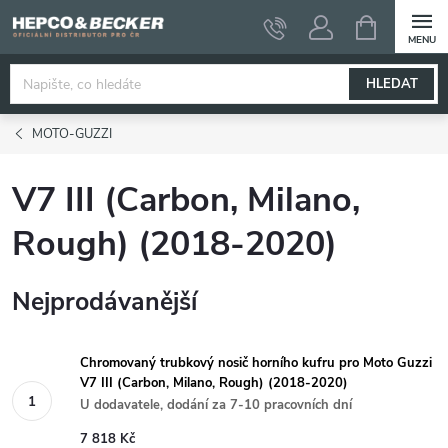
Přejít
NÁKUPNÍ
KOŠÍK
na
obsah
HLEDAT
MOTO-GUZZI
V7 III (Carbon, Milano,
Rough) (2018-2020)
Nejprodávanější
Chromovaný trubkový nosič horního kufru pro Moto Guzzi
V7 III (Carbon, Milano, Rough) (2018-2020)
U dodavatele, dodání za 7-10 pracovních dní
7 818 Kč