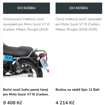
o
o
DO KOŠÍKU
DO KOŠÍKU
d
d
Chromovaný trubkový nosič
Černý trubkový nosič zavazadel
u
zavazadel pro Moto Guzzi V7 III
pro Moto Guzzi V7 III (Carbon,
u
(Carbon, Milano, Rough) (2018-
Milano, Rough) (2018-2020).
k
2020). Praktický horní nosič
Praktický horní nosič kufrů.
k
kufrů.
t
t
ů
ů
Boční nosič kufru pevný černý
Brašna na nádrž Epic 11 Belt
pro Moto Guzzi V7 III (Carbon,
Milano, Rough) (2018-2020)
9 408 Kč
4 214 Kč