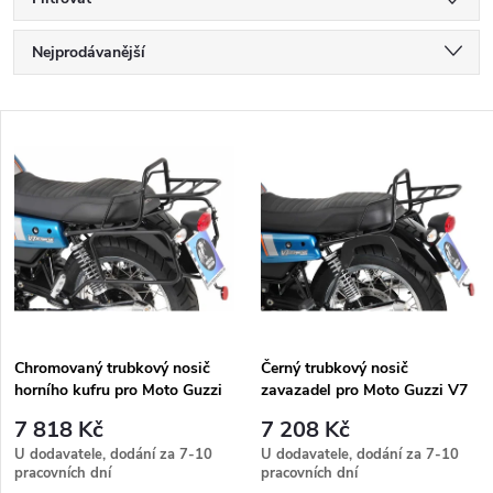
Ř
Nejprodávanější
a
Nejlevnější
V
Nejdražší
z
ý
Abecedně
e
p
n
i
í
s
p
Chromovaný trubkový nosič
Černý trubkový nosič
horního kufru pro Moto Guzzi
zavazadel pro Moto Guzzi V7
p
V7 III (Carbon, Milano, Rough)
III (Carbon, Milano, Rough)
r
7 818 Kč
7 208 Kč
(2018-2020)
(2018-2020)
r
U dodavatele, dodání za 7-10
U dodavatele, dodání za 7-10
pracovních dní
pracovních dní