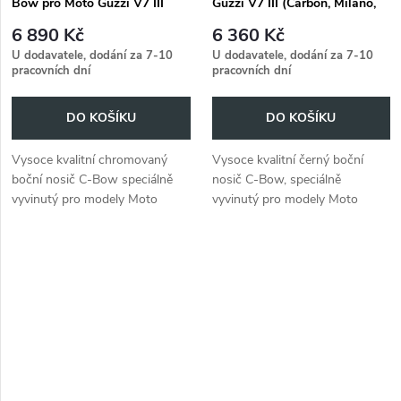
Bow pro Moto Guzzi V7 III
Guzzi V7 III (Carbon, Milano,
(Carbon, Milano, Rough)
Rough) (2018-2020)
6 890 Kč
6 360 Kč
(2018-2020)
U dodavatele, dodání za 7-10
U dodavatele, dodání za 7-10
pracovních dní
pracovních dní
DO KOŠÍKU
DO KOŠÍKU
Vysoce kvalitní chromovaný
Vysoce kvalitní černý boční
boční nosič C-Bow speciálně
nosič C-Bow, speciálně
vyvinutý pro modely Moto
vyvinutý pro modely Moto
Guzzi V7 III (Carbon, Milano,
Guzzi V7 III (Carbon, Milano,
Rough) z let 2018 až 2020.
Rough) z let 2018-2020.