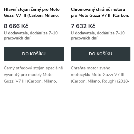
Hlavní stojan černý pro Moto
Chromovaný chránič motoru
Guzzi V7 III (Carbon, Milano,
pro Moto Guzzi V7 III (Carbon,
Rough) (2018-2020)
Milano, Rough) (2018-2020)
8 666 Kč
7 632 Kč
U dodavatele, dodání za 7-10
U dodavatele, dodání za 7-10
pracovních dní
pracovních dní
DO KOŠÍKU
DO KOŠÍKU
Černý středový stojan speciálně
Chraňte motor svého
vyvinutý pro modely Moto
motocyklu Moto Guzzi V7 III
Guzzi V7 III (Carbon, Milano,
(Carbon, Milano, Rough) (2018-
Rough) z let 2018 až 2020.
2020) tímto elegantním
chromovaným chráničem
motoru.