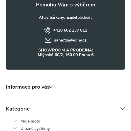
a
y
t
Attila Sárkány
v
ý
+420 602 237 811
í
samoto
@
volny.cz
p
SHOWROOM A PRODEJNA:
i
Mlýnská 60/2, 160 00 Praha 6
s
u
Informace pro vás
Kategorie
Moje moto
Úložné systémy