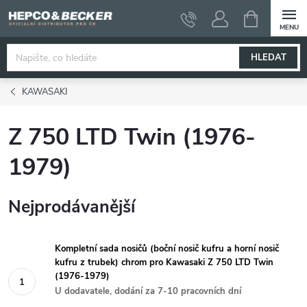
Přejít
NÁKUPNÍ
KOŠÍK
na
obsah
HLEDAT
KAWASAKI
Z 750 LTD Twin (1976-
1979)
Nejprodávanější
Kompletní sada nosičů (boční nosič kufru a horní nosič
kufru z trubek) chrom pro Kawasaki Z 750 LTD Twin
(1976-1979)
U dodavatele, dodání za 7-10 pracovních dní