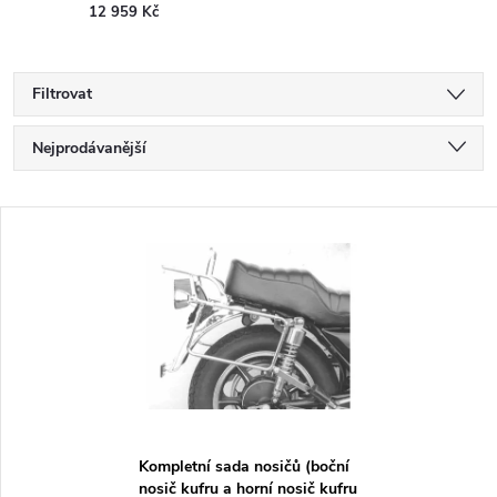
12 959 Kč
Filtrovat
Ř
Nejprodávanější
a
Nejlevnější
V
Nejdražší
z
ý
Abecedně
e
p
n
i
í
s
p
Kompletní sada nosičů (boční
nosič kufru a horní nosič kufru