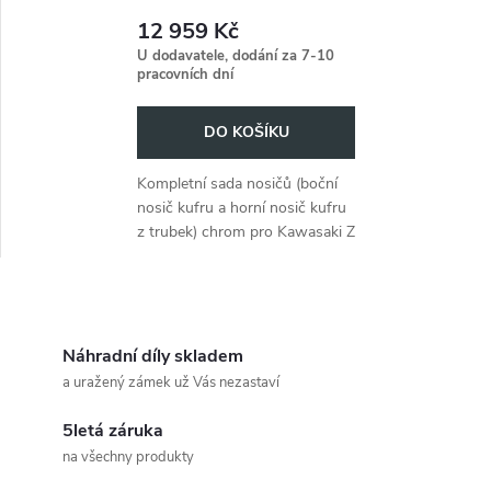
p
z trubek) chrom pro Kawasaki
r
12 959 Kč
Z 750 LTD Twin (1976-1979)
r
U dodavatele, dodání za 7-10
pracovních dní
o
o
DO KOŠÍKU
d
d
Kompletní sada nosičů (boční
u
nosič kufru a horní nosič kufru
u
z trubek) chrom pro Kawasaki Z
k
750 LTD Twin (1976-1979).
k
t
O
t
ů
v
Náhradní díly skladem
ů
a uražený zámek už Vás nezastaví
l
5letá záruka
á
na všechny produkty