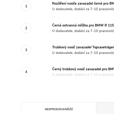
Rozšíření nosiče zavazadel černé pr
U dodavatele, dodání za 7-10 pracovníc
Černá ochranná mřížka pro BMW R 11
U dodavatele, dodání za 7-10 pracovníc
Trubkový nosič zavazadel Topcaseträg
U dodavatele, dodání za 7-10 pracovníc
Černý trubkový nosič zavazadel pro 
U dodavatele, dodání za 7-10 pracovníc
Ř
NEJPRODÁVANĚJŠÍ