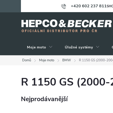
Přejít
+420 602 237 811
SHO
na
obsah
Moje moto
Úložné systémy
Domů
Moje moto
BMW
R 1150 GS (2000-200
R 1150 GS (2000-
Nejprodávanější