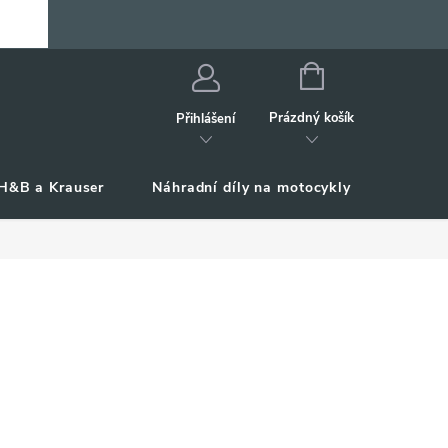
NÁKUPNÍ
KOŠÍK
Prázdný košík
Přihlášení
H&B a Krauser
Náhradní díly na motocykly
Příslu