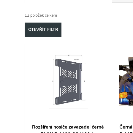
a
12
položek celkem
z
OTEVŘÍT FILTR
e
V
n
ý
í
p
p
i
r
s
o
p
d
Rozšíření nosiče zavazadel černé
Černá