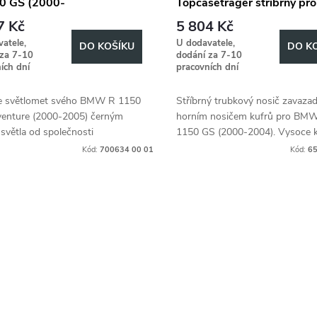
0 GS (2000-
Topcaseträger stříbrný p
/Adventure (2001-2005)
R 1150 GS (2000-2004)
7 Kč
5 804 Kč
atele,
U dodavatele,
DO KOŠÍKU
DO K
 za 7-10
dodání za 7-10
ích dní
pracovních dní
e světlomet svého BMW R 1150
Stříbrný trubkový nosič zavazad
enture (2000-2005) černým
horním nosičem kufrů pro BM
světla od společnosti
1150 GS (2000-2004). Vysoce kv
Becker.
příslušenství pro motocykly.
Kód:
700634 00 01
Kód:
65