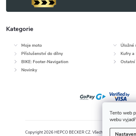
í
y
v
Kategorie
Přeskočit
ý
kategorie
p
Moje moto
Úložné 
i
Příslušenství do dílny
Kufry a
BIKE: Footer-Navigation
Ostatní
s
Novinky
u
Tento web p
webu vyjadřu
Copyright 2026
HEPCO BECKER CZ
. Všechna práva vyhrazen
Nastaven