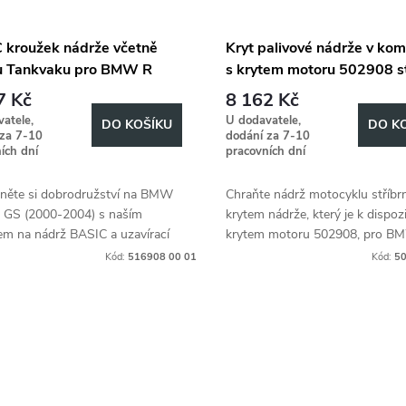
 kroužek nádrže včetně
Kryt palivové nádrže v kom
 Tankvaku pro BMW R
s krytem motoru 502908 st
GS (2000-2004)
pro BMW R 1150 GS (200
7 Kč
8 162 Kč
2004)
atele,
U dodavatele,
DO KOŠÍKU
DO K
 za 7-10
dodání za 7-10
ích dní
pracovních dní
mněte si dobrodružství na BMW
Chraňte nádrž motocyklu stříb
 GS (2000-2004) s naším
krytem nádrže, který je k dispozi
em na nádrž BASIC a uzavírací
krytem motoru 502908, pro B
ou na nádrž.
1150 GS (2000-2004).
Kód:
516908 00 01
Kód:
50