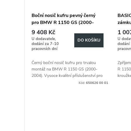
Boční nosič kufru pevný černý
BASIC
pro BMW R 1150 GS (2000-
zámku
2004)
1150 
9 408 Kč
1 00
U dodavatele,
U dodav
DO KOŠÍKU
dodání za 7-10
dodání
pracovních dní
pracovn
Černý boční nosič kufru pro trvalou
Zpříje
montáž na BMW R 1150 GS (2000-
R 1150
2004). Vysoce kvalitní příslušenství pro
kroužk
přepravu zavazadel na motocyklu.
jednotk
Kód:
650626 00 01