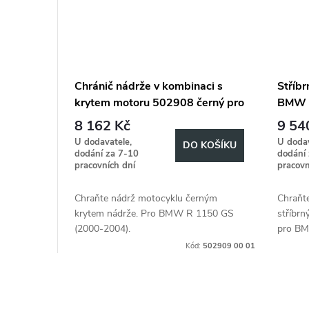
Chránič nádrže v kombinaci s
Stříbr
krytem motoru 502908 černý pro
BMW 
BMW R 1150 GS (2000-2004)
8 162 Kč
9 54
U dodavatele,
U dodav
DO KOŠÍKU
dodání za 7-10
dodání
pracovních dní
pracovn
Chraňte nádrž motocyklu černým
Chraňt
krytem nádrže. Pro BMW R 1150 GS
stříbr
(2000-2004).
pro BM
Kód:
502909 00 01
O