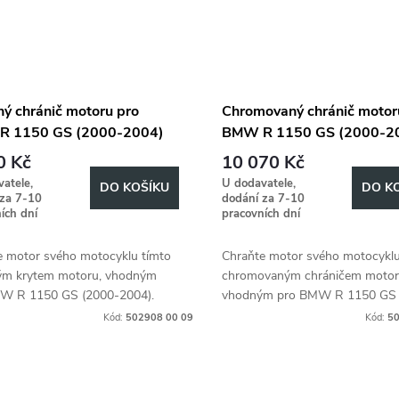
ný chránič motoru pro
Chromovaný chránič motor
R 1150 GS (2000-2004)
BMW R 1150 GS (2000-2
0 Kč
10 070 Kč
atele,
U dodavatele,
DO KOŠÍKU
DO K
 za 7-10
dodání za 7-10
ích dní
pracovních dní
e motor svého motocyklu tímto
Chraňte motor svého motocyklu
ným krytem motoru, vhodným
chromovaným chráničem motor
W R 1150 GS (2000-2004).
vhodným pro BMW R 1150 GS 
2004).
Kód:
502908 00 09
Kód:
50