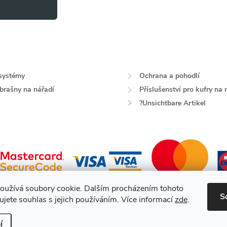
systémy
Ochrana a pohodlí
 brašny na nářadí
Příslušenství pro kufry na 
?Unsichtbare Artikel
oužívá soubory cookie. Dalším procházením tohoto
S
jete souhlas s jejich používáním. Více informací
zde
.
a.
í