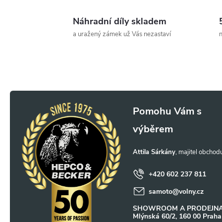
v
Náhradní díly skladem
l
a uražený zámek už Vás nezastaví
n
á
d
a
Z
c
á
í
p
p
Attila Sárkány
a
r
+420 602 237 811
v
samoto
@
volny.cz
t
SHOWROOM A PRODEJNA
k
Mlýnská 60/2, 160 00 Praha