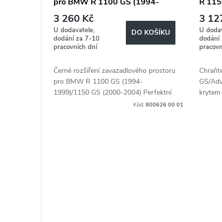
pro BMW R 1100 GS (1994-
R 115
r
u
1999)/1150 GS (2000-2004)
2004)
3 260 Kč
3 12
o
U dodavatele,
U dodav
k
DO KOŠÍKU
dodání za 7-10
dodání
pracovních dní
pracovn
d
t
Černé rozšíření zavazadlového prostoru
Chraňt
u
ů
pro BMW R 1100 GS (1994-
GS/Adv
1999)/1150 GS (2000-2004) Perfektní
krytem 
k
úložný prostor pro větší tašky, stany
Hepco&
Kód:
800626 00 01
nebo spacáky.
t
ů