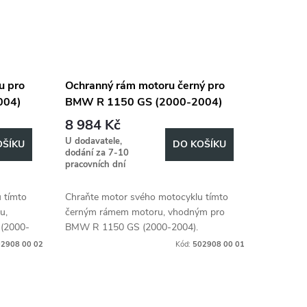
u pro
Ochranný rám motoru černý pro
004)
BMW R 1150 GS (2000-2004)
8 984 Kč
U dodavatele,
OŠÍKU
DO KOŠÍKU
dodání za 7-10
pracovních dní
 tímto
Chraňte motor svého motocyklu tímto
u,
černým rámem motoru, vhodným pro
(2000-
BMW R 1150 GS (2000-2004).
2908 00 02
Kód:
502908 00 01