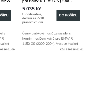
ro BMW
pro BMW R 1150 GS (2000-
2004)
5 035 Kč
U dodavatele,
OŠÍKU
DO KOŠÍKU
dodání za 7-10
pracovních dní
el s
Černý trubkový nosič zavazadel s
W R
horním nosičem kufrů pro BMW R
alitní
1150 GS (2000-2004). Vysoce kvalitní
příslušenství pro motocykly.
0626 01 09
Kód:
650626 01 01