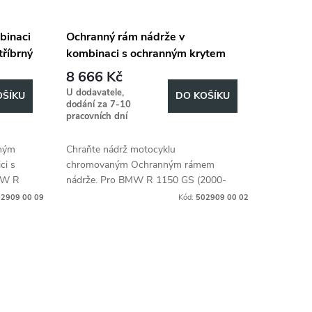
binaci
Ochranný rám nádrže v
říbrný
kombinaci s ochranným krytem
0-
motoru 502908 chrom pro BMW
8 666 Kč
R 1150 GS (2000-
U dodavatele,
OŠÍKU
DO KOŠÍKU
2004)/Adventure (2001-2005)
dodání za 7-10
pracovních dní
rným
Chraňte nádrž motocyklu
ci s
chromovaným Ochranným rámem
MW R
nádrže. Pro BMW R 1150 GS (2000-
2004), Adventure (2001-2005).
2909 00 09
Kód:
502909 00 02