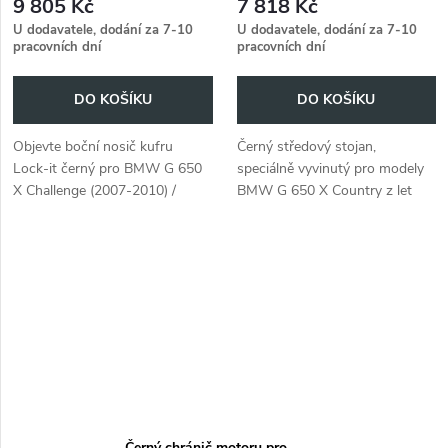
9 805 Kč
7 818 Kč
Country (2007) / Moto (2007-
U dodavatele, dodání za 7-10
U dodavatele, dodání za 7-10
2010)
pracovních dní
pracovních dní
DO KOŠÍKU
DO KOŠÍKU
Objevte boční nosič kufru
Černý středový stojan,
Lock-it černý pro BMW G 650
speciálně vyvinutý pro modely
X Challenge (2007-2010) /
BMW G 650 X Country z let
Country (2007) / Moto (2007-
2007 až 2009, praktický
2010).
doplněk pro snadné parkování.
Černý chránič motoru pro