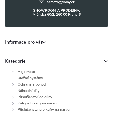
samoto
@
volny.cz
p
SHOWROOM A PRODEJNA:
i
Mlýnská 60/2, 160 00 Praha 6
s
u
Informace pro vás
Kategorie
Moje moto
Úložné systémy
Ochrana a pohodlí
Náhradní díly
Příslušenství do dílny
Kufry a brašny na nářadí
Příslušenství pro kufry na nářadí