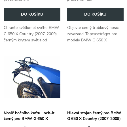
o
o
DO KOŠÍKU
DO KOŠÍKU
d
d
Chraňte světlomet svého BMW
Objevte černý trubkový nosič
u
G 650 X Country (2007-2009)
zavazadel Topcaseträger pro
u
černým krytem světla od
modely BMW G 650 X
k
společnosti Hepco&Becker.
Challenge, Country a Moto.
k
Praktické rozšíření!
t
t
ů
ů
Nosič bočního kufru Lock-it
Hlavní stojan černý pro BMW
černý pro BMW G 650 X
G 650 X Country (2007-2009)
Challenge (2007-2010) /