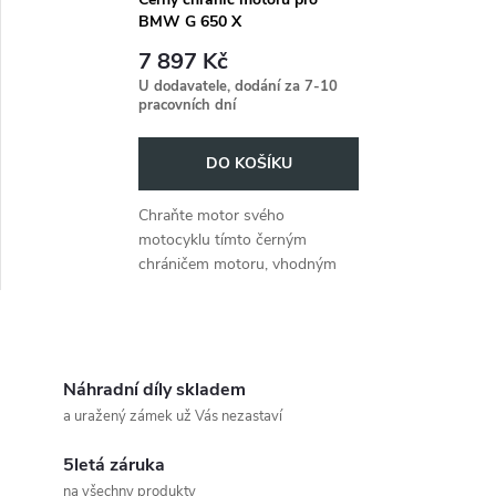
BMW G 650 X
Country/Challenge (2007-
7 897 Kč
2010)
U dodavatele, dodání za 7-10
pracovních dní
DO KOŠÍKU
Chraňte motor svého
motocyklu tímto černým
chráničem motoru, vhodným
pro BMW G 650 X
Country/Challenge z let 2007 až
2010.
O
v
Náhradní díly skladem
a uražený zámek už Vás nezastaví
l
5letá záruka
á
na všechny produkty