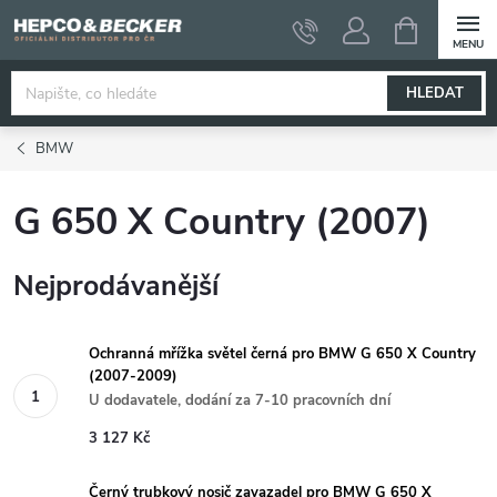
Přejít
NÁKUPNÍ
KOŠÍK
na
obsah
HLEDAT
BMW
G 650 X Country (2007)
Nejprodávanější
Ochranná mřížka světel černá pro BMW G 650 X Country
(2007-2009)
U dodavatele, dodání za 7-10 pracovních dní
3 127 Kč
Černý trubkový nosič zavazadel pro BMW G 650 X