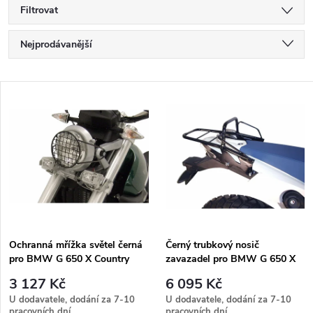
Filtrovat
Ř
Nejprodávanější
a
Nejlevnější
V
Nejdražší
z
ý
Abecedně
e
p
n
i
í
s
p
Ochranná mřížka světel černá
Černý trubkový nosič
pro BMW G 650 X Country
zavazadel pro BMW G 650 X
p
(2007-2009)
Challenge (2007-2010) /
r
3 127 Kč
6 095 Kč
Country (2007) / Moto (2007-
r
U dodavatele, dodání za 7-10
U dodavatele, dodání za 7-10
2010)
pracovních dní
pracovních dní