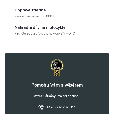
d
Doprava zdarma
a
k objednávce nad 10 000 Kč
c
Náhradní díly na motocykly
klikněte zde a přejdete na web SA MOTO
í
Z
p
r
á
v
p
k
a
y
t
Attila Sárkány
v
ý
+420 602 237 811
í