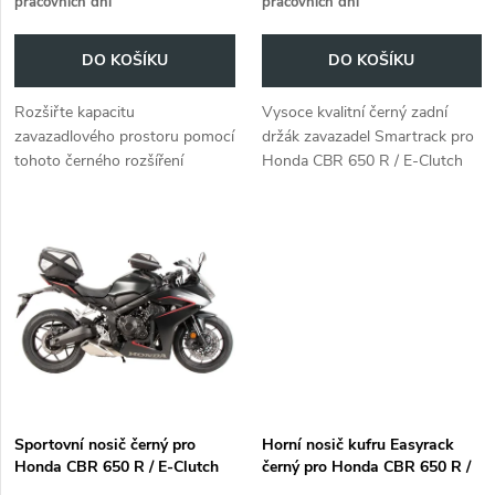
pracovních dní
pracovních dní
o
o
DO KOŠÍKU
DO KOŠÍKU
d
d
Rozšiřte kapacitu
Vysoce kvalitní černý zadní
u
zavazadlového prostoru pomocí
držák zavazadel Smartrack pro
u
tohoto černého rozšíření
Honda CBR 650 R / E-Clutch
k
zavazadlového nosiče pro
(2024-). Idealní řešení pro
k
Honda CBR 650 R / E-Clutch
přivázání batohů, či bleskové
t
(2024-).
připevnění měkkých Brašen...
t
ů
ů
Sportovní nosič černý pro
Horní nosič kufru Easyrack
Honda CBR 650 R / E-Clutch
černý pro Honda CBR 650 R /
(2024-)
E-Clutch (2024-)