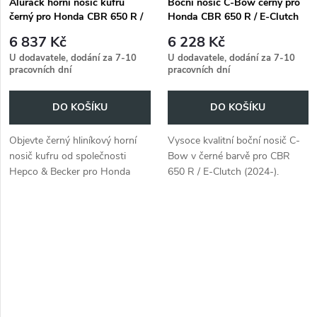
Alurack horní nosič kufru
Boční nosič C-Bow černý pro
černý pro Honda CBR 650 R /
Honda CBR 650 R / E-Clutch
E-Clutch (2024-)
(2024-)
6 837 Kč
6 228 Kč
U dodavatele, dodání za 7-10
U dodavatele, dodání za 7-10
pracovních dní
pracovních dní
DO KOŠÍKU
DO KOŠÍKU
Objevte černý hliníkový horní
Vysoce kvalitní boční nosič C-
nosič kufru od společnosti
Bow v černé barvě pro CBR
Hepco & Becker pro Honda
650 R / E-Clutch (2024-).
CBR 650 R / E-Clutch (2024-).
Perfektně pasuje a snadno se
instaluje.