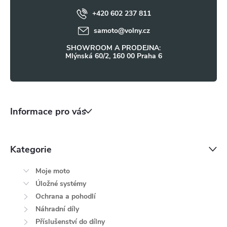
ý
+420 602 237 811
í
samoto
@
volny.cz
p
SHOWROOM A PRODEJNA:
i
Mlýnská 60/2, 160 00 Praha 6
s
u
Informace pro vás
Kategorie
Moje moto
Úložné systémy
Ochrana a pohodlí
Náhradní díly
Příslušenství do dílny