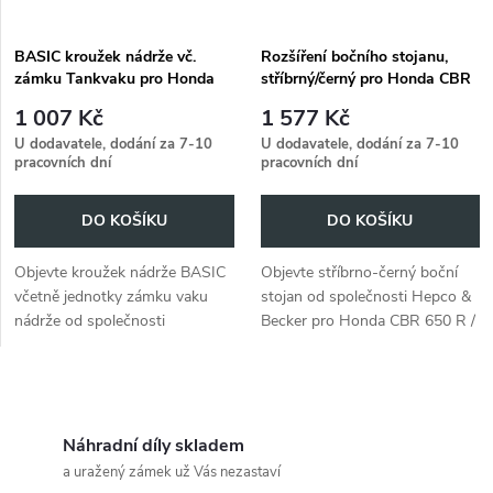
BASIC kroužek nádrže vč.
Rozšíření bočního stojanu,
zámku Tankvaku pro Honda
stříbrný/černý pro Honda CBR
CBR 650 R / E-Clutch (2024-)
650 R / E-Clutch (2024-)
1 007 Kč
1 577 Kč
U dodavatele, dodání za 7-10
U dodavatele, dodání za 7-10
pracovních dní
pracovních dní
DO KOŠÍKU
DO KOŠÍKU
Objevte kroužek nádrže BASIC
Objevte stříbrno-černý boční
včetně jednotky zámku vaku
stojan od společnosti Hepco &
nádrže od společnosti
Becker pro Honda CBR 650 R /
Hepco&Becker pro Honda CBR
E-Clutch (2024-).
650 R / E-Clutch (2024-).
O
v
Náhradní díly skladem
a uražený zámek už Vás nezastaví