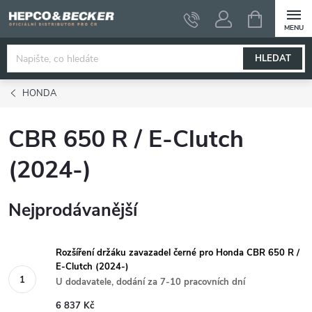
Přejít
NÁKUPNÍ
KOŠÍK
na
obsah
HLEDAT
HONDA
CBR 650 R / E-Clutch
(2024-)
Nejprodávanější
Rozšíření držáku zavazadel černé pro Honda CBR 650 R /
E-Clutch (2024-)
U dodavatele, dodání za 7-10 pracovních dní
6 837 Kč