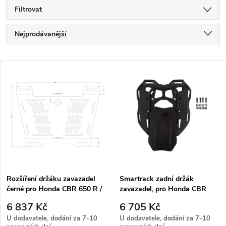
Filtrovat
Ř
Nejprodávanější
a
Nejlevnější
V
Nejdražší
z
ý
Abecedně
e
p
n
i
í
s
p
Rozšíření držáku zavazadel
Smartrack zadní držák
černé pro Honda CBR 650 R /
zavazadel, pro Honda CBR
p
E-Clutch (2024-)
650 R / E-Clutch (2024-)
r
6 837 Kč
6 705 Kč
r
U dodavatele, dodání za 7-10
U dodavatele, dodání za 7-10