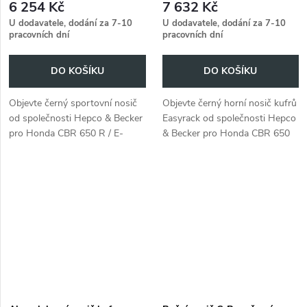
6 254 Kč
7 632 Kč
U dodavatele, dodání za 7-10
U dodavatele, dodání za 7-10
pracovních dní
pracovních dní
DO KOŠÍKU
DO KOŠÍKU
Objevte černý sportovní nosič
Objevte černý horní nosič kufrů
od společnosti Hepco & Becker
Easyrack od společnosti Hepco
pro Honda CBR 650 R / E-
& Becker pro Honda CBR 650
Clutch (2024-).
R / E-Clutch (2024-).