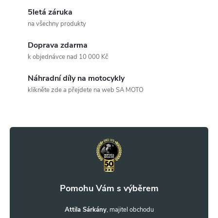
l
5letá záruka
á
na všechny produkty
d
Doprava zdarma
a
k objednávce nad 10 000 Kč
c
Náhradní díly na motocykly
klikněte zde a přejdete na web SA MOTO
í
Z
p
r
á
v
p
k
a
y
t
Attila Sárkány
v