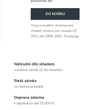
pracovních dní
o
o
DO KOŠÍKU
d
d
Vysoce kvalitní chromovaný
u
chránič motoru pro Suzuki GZ
u
250 z let 1999-2001. Poskytuje
k
spolehlivou ochranu motoru.
k
t
O
t
ů
v
Náhradní díly skladem
ů
a uražený zámek už Vás nezastaví
l
5letá záruka
á
na všechny produkty
d
Doprava zdarma
a
k objednávce nad 10 000 Kč