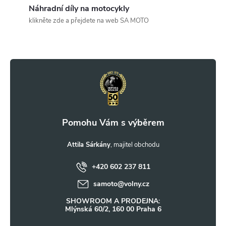
c
Náhradní díly na motocykly
klikněte zde a přejdete na web SA MOTO
í
Z
p
r
á
v
p
k
a
y
t
Attila Sárkány
v
ý
+420 602 237 811
í
samoto
@
volny.cz
p
SHOWROOM A PRODEJNA:
i
Mlýnská 60/2, 160 00 Praha 6