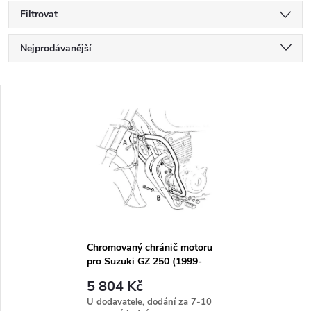
Filtrovat
Ř
Nejprodávanější
a
Nejlevnější
V
Nejdražší
z
ý
Abecedně
e
p
n
i
í
s
p
Chromovaný chránič motoru
pro Suzuki GZ 250 (1999-
p
2001)
r
5 804 Kč
r
U dodavatele, dodání za 7-10