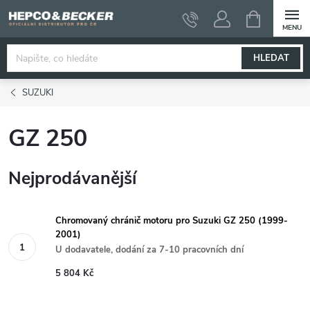
Přejít
NÁKUPNÍ
KOŠÍK
na
obsah
HLEDAT
SUZUKI
GZ 250
Nejprodávanější
Chromovaný chránič motoru pro Suzuki GZ 250 (1999-
2001)
U dodavatele, dodání za 7-10 pracovních dní
5 804 Kč