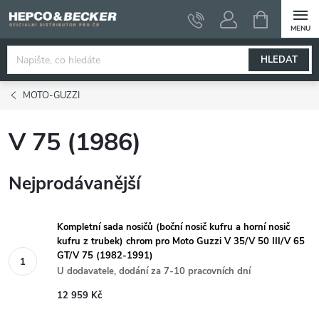
Přejít
NÁKUPNÍ
KOŠÍK
na
obsah
HLEDAT
MOTO-GUZZI
V 75 (1986)
Nejprodávanější
Kompletní sada nosičů (boční nosič kufru a horní nosič
kufru z trubek) chrom pro Moto Guzzi V 35/V 50 III/V 65
GT/V 75 (1982-1991)
U dodavatele, dodání za 7-10 pracovních dní
12 959 Kč