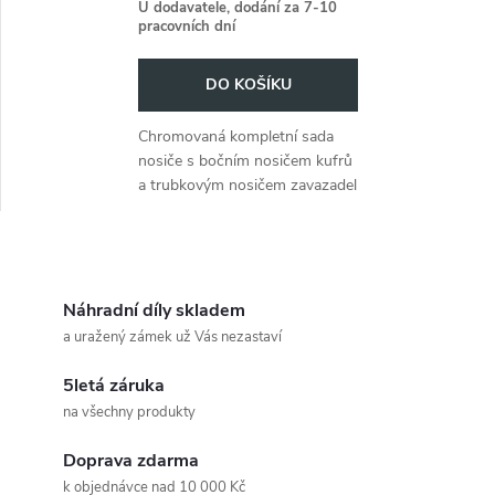
r
U dodavatele, dodání za 7-10
75 (1982-1991)
pracovních dní
o
o
DO KOŠÍKU
d
d
Chromovaná kompletní sada
u
nosiče s bočním nosičem kufrů
u
a trubkovým nosičem zavazadel
k
Nosič kufrů pro modely Moto
k
Guzzi (1982-1991).
t
O
t
ů
v
Náhradní díly skladem
ů
a uražený zámek už Vás nezastaví
l
5letá záruka
á
na všechny produkty
d
Doprava zdarma
k objednávce nad 10 000 Kč