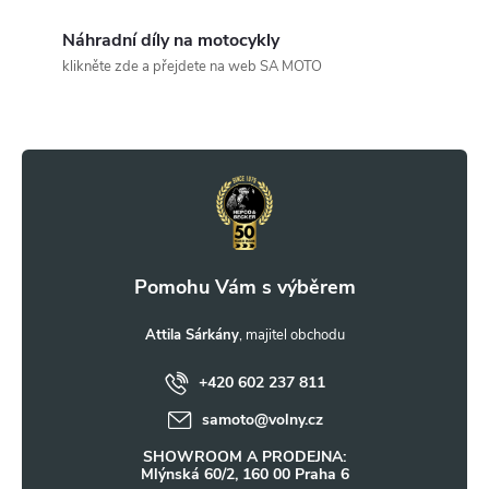
a
c
Náhradní díly na motocykly
klikněte zde a přejdete na web SA MOTO
í
Z
p
r
á
v
p
k
a
y
t
Attila Sárkány
v
ý
+420 602 237 811
í
samoto
@
volny.cz
p
SHOWROOM A PRODEJNA:
i
Mlýnská 60/2, 160 00 Praha 6