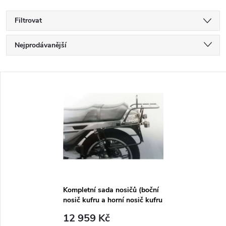
Filtrovat
Ř
Nejprodávanější
a
Nejlevnější
V
Nejdražší
z
ý
Abecedně
e
p
n
i
í
s
p
Kompletní sada nosičů (boční
nosič kufru a horní nosič kufru
p
z trubek) chrom pro Moto
r
12 959 Kč
Guzzi V 35/V 50 III/V 65 GT/V