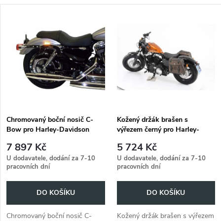
a
V
Nejdražší
z
ý
Abecedně
e
p
n
i
í
s
p
Chromovaný boční nosič C-
Kožený držák brašen s
Bow pro Harley-Davidson
výřezem černý pro Harley-
p
Sportster 883 Roadster/Iron
Davidson Sportster 883
r
7 897 Kč
5 724 Kč
883/Super Low/ 1200
Roadster/Iron 883/Super
r
U dodavatele, dodání za 7-10
U dodavatele, dodání za 7-10
Custom/Forty-Eight/Seventy-
Low/1200 Custom/Forty-
pracovních dní
pracovních dní
o
Two/ 883 Custom (-2020)
Eight/Seventy-Two/ 883
Custom
o
DO KOŠÍKU
DO KOŠÍKU
d
d
Chromovaný boční nosič C-
Kožený držák brašen s výřezem