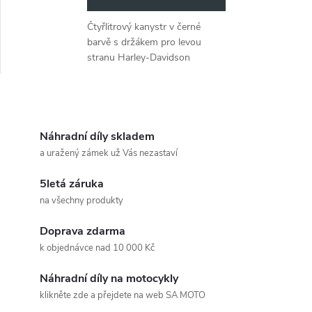
Čtyřlitrový kanystr v černé
barvě s držákem pro levou
stranu Harley-Davidson
Sportster 883 Roadster/Iron
883/Super Low/Lo
O
v
Náhradní díly skladem
a uražený zámek už Vás nezastaví
l
5letá záruka
á
na všechny produkty
d
Doprava zdarma
a
k objednávce nad 10 000 Kč
c
Náhradní díly na motocykly
klikněte zde a přejdete na web SA MOTO
í