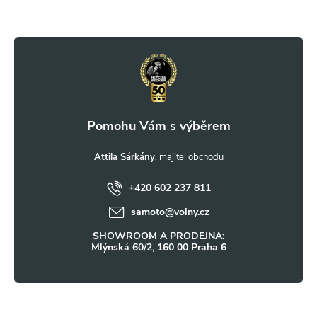
Z
p
r
á
v
p
k
a
y
t
Attila Sárkány
v
ý
+420 602 237 811
í
samoto
@
volny.cz
p
SHOWROOM A PRODEJNA:
i
Mlýnská 60/2, 160 00 Praha 6
s
u