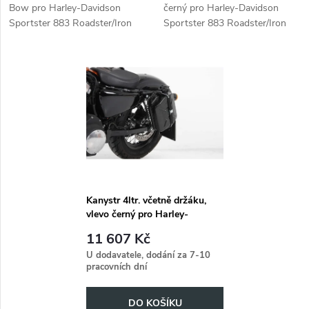
u
Bow pro Harley-Davidson
černý pro Harley-Davidson
u
Sportster 883 Roadster/Iron
Sportster 883 Roadster/Iron
k
883/Super Low/ 1200
883/Super Low/1200
k
Custom/Forty-Eight/Seventy-
Custom/Forty-Eight/Seventy-
t
Two/ 883 Custom (-2020)
Two/ 883 Custom
t
ů
ů
Kanystr 4ltr. včetně držáku,
vlevo černý pro Harley-
Davidson Sportster 883
11 607 Kč
Roadster/Iron 883/Super
U dodavatele, dodání za 7-10
Low/Lo
pracovních dní
DO KOŠÍKU