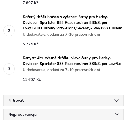
7 897 Kč
Kožený držák brašen s výřezem černý pro Harley-
Davidson Sportster 883 Roadster/Iron 883/Super
Low/1200 Custom/Forty-Eight/Seventy-Two/ 883 Custom
U dodavatele, dodání za 7-10 pracovních dní
5 724 Kč
Kanystr 4ltr. včetně držáku, vlevo černý pro Harley-
Davidson Sportster 883 Roadster/Iron 883/Super Low/Lo
U dodavatele, dodání za 7-10 pracovních dní
11 607 Kč
Filtrovat
Ř
Nejprodávanější
Nejlevnější