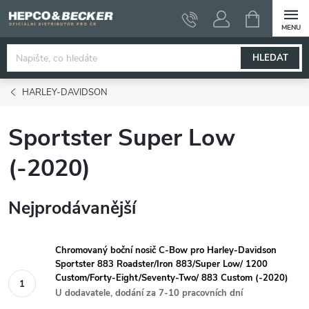
Přejít
NÁKUPNÍ
KOŠÍK
na
obsah
HLEDAT
HARLEY-DAVIDSON
Sportster Super Low
(-2020)
Nejprodávanější
Chromovaný boční nosič C-Bow pro Harley-Davidson
Sportster 883 Roadster/Iron 883/Super Low/ 1200
Custom/Forty-Eight/Seventy-Two/ 883 Custom (-2020)
U dodavatele, dodání za 7-10 pracovních dní