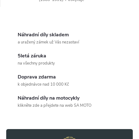
spolehlivou ochranu motoru.
O
v
Náhradní díly skladem
a uražený zámek už Vás nezastaví
l
5letá záruka
á
na všechny produkty
d
Doprava zdarma
a
k objednávce nad 10 000 Kč
c
Náhradní díly na motocykly
klikněte zde a přejdete na web SA MOTO
í
Z
p
r
á