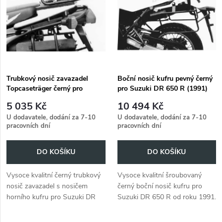
e
p
n
i
í
s
p
Trubkový nosič zavazadel
Boční nosič kufru pevný černý
Topcaseträger černý pro
pro Suzuki DR 650 R (1991)
p
Suzuki DR 650 R (1991)
r
5 035 Kč
10 494 Kč
r
U dodavatele, dodání za 7-10
U dodavatele, dodání za 7-10
pracovních dní
pracovních dní
o
o
DO KOŠÍKU
DO KOŠÍKU
d
d
Vysoce kvalitní černý trubkový
Vysoce kvalitní šroubovaný
u
nosič zavazadel s nosičem
černý boční nosič kufru pro
u
horního kufru pro Suzuki DR
Suzuki DR 650 R od roku 1991.
k
650 R od roku 1991.
k