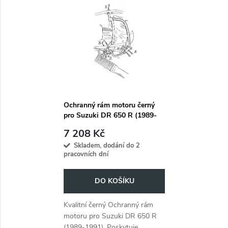
t
t
ů
ů
Ochranný rám motoru černý
pro Suzuki DR 650 R (1989-
1991)
7 208 Kč
Skladem, dodání do 2
pracovních dní
DO KOŠÍKU
Kvalitní černý Ochranný rám
motoru pro Suzuki DR 650 R
(1989-1991). Poskytuje