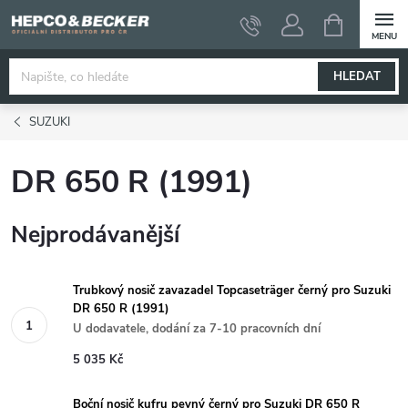
Přejít
NÁKUPNÍ
KOŠÍK
na
obsah
HLEDAT
SUZUKI
DR 650 R (1991)
Nejprodávanější
Trubkový nosič zavazadel Topcaseträger černý pro Suzuki
DR 650 R (1991)
U dodavatele, dodání za 7-10 pracovních dní
5 035 Kč
Boční nosič kufru pevný černý pro Suzuki DR 650 R