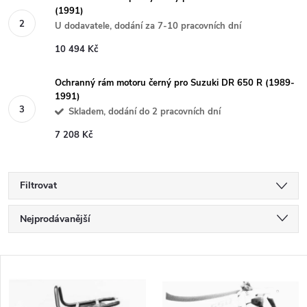
(1991)
U dodavatele, dodání za 7-10 pracovních dní
10 494 Kč
Ochranný rám motoru černý pro Suzuki DR 650 R (1989-
1991)
Skladem, dodání do 2 pracovních dní
7 208 Kč
Filtrovat
Ř
Nejprodávanější
a
Nejlevnější
V
Nejdražší
z
ý
Abecedně