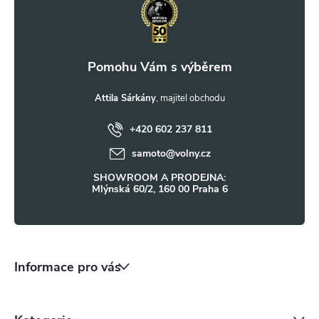
v
p
k
a
y
t
Attila Sárkány
v
ý
+420 602 237 811
í
samoto
@
volny.cz
p
SHOWROOM A PRODEJNA:
i
Mlýnská 60/2, 160 00 Praha 6
s
u
Informace pro vás