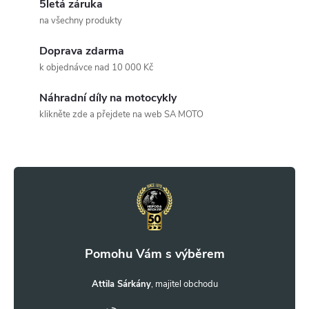
5letá záruka
á
na všechny produkty
d
Doprava zdarma
a
k objednávce nad 10 000 Kč
c
Náhradní díly na motocykly
klikněte zde a přejdete na web SA MOTO
í
Z
p
r
á
v
p
k
a
y
t
Attila Sárkány
v