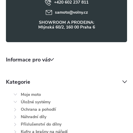
ý
+420 602 237 811
í
samoto
@
volny.cz
p
SHOWROOM A PRODEJNA:
i
Mlýnská 60/2, 160 00 Praha 6
s
u
Informace pro vás
Kategorie
Moje moto
Úložné systémy
Ochrana a pohodlí
Náhradní díly
Příslušenství do dílny
Kufry a brašny na nářadí