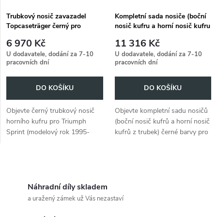
s
p
Trubkový nosič zavazadel
Kompletní sada nosiče (boční
Topcaseträger černý pro
nosič kufru a horní nosič kufru
p
Triumph Sprint (1995-1998)
z trubek) černá pro Triumph
r
6 970 Kč
11 316 Kč
Sprint (1995-1998)
r
U dodavatele, dodání za 7-10
U dodavatele, dodání za 7-10
pracovních dní
pracovních dní
o
o
DO KOŠÍKU
DO KOŠÍKU
d
d
Objevte černý trubkový nosič
Objevte kompletní sadu nosičů
u
horního kufru pro Triumph
(boční nosič kufrů a horní nosič
u
Sprint (modelový rok 1995-
kufrů z trubek) černé barvy pro
k
1998). Ideální pro další úložný
Triumph Sprint (1995-1998)
k
prostor!
t
O
t
ů
v
Náhradní díly skladem
ů
a uražený zámek už Vás nezastaví
l