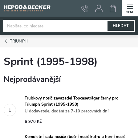
Přejít
NÁKUPNÍ
KOŠÍK
na
obsah
HLEDAT
TRIUMPH
Sprint (1995-1998)
Nejprodávanější
Trubkový nosič zavazadel Topcaseträger černý pro
Triumph Sprint (1995-1998)
U dodavatele, dodání za 7-10 pracovních dní
6 970 Kč
Kompletní sada nosiče (boční nosič kufru a horní nosič