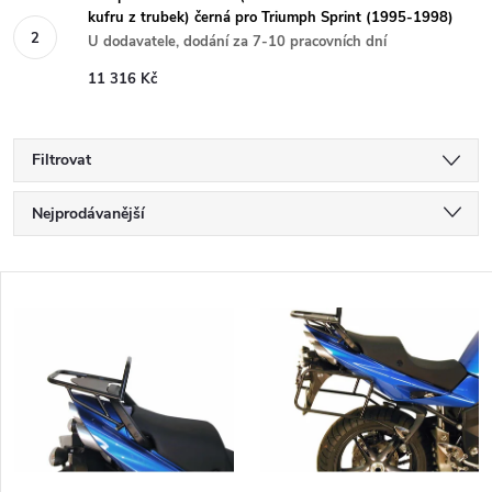
kufru z trubek) černá pro Triumph Sprint (1995-1998)
U dodavatele, dodání za 7-10 pracovních dní
11 316 Kč
Filtrovat
Ř
Nejprodávanější
a
Nejlevnější
V
Nejdražší
z
ý
Abecedně
e
p
n
i
í