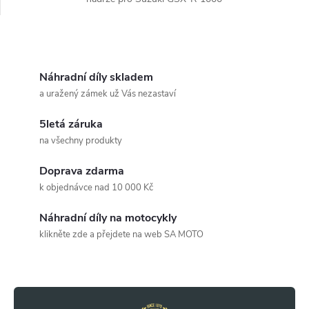
(2005-2008).
O
v
Náhradní díly skladem
a uražený zámek už Vás nezastaví
l
5letá záruka
á
na všechny produkty
d
Doprava zdarma
a
k objednávce nad 10 000 Kč
c
Náhradní díly na motocykly
klikněte zde a přejdete na web SA MOTO
í
Z
p
r
á