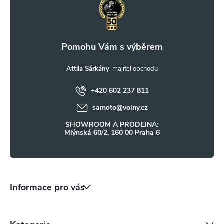
v
p
k
a
y
t
Attila Sárkány
v
ý
+420 602 237 811
í
samoto
@
volny.cz
p
SHOWROOM A PRODEJNA:
i
Mlýnská 60/2, 160 00 Praha 6
s
u
Informace pro vás