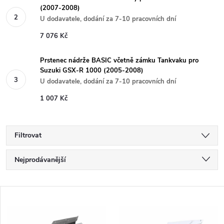
(2007-2008)
U dodavatele, dodání za 7-10 pracovních dní
7 076 Kč
Prstenec nádrže BASIC včetně zámku Tankvaku pro
Suzuki GSX-R 1000 (2005-2008)
U dodavatele, dodání za 7-10 pracovních dní
1 007 Kč
Filtrovat
Ř
Nejprodávanější
a
Nejlevnější
V
Nejdražší
z
ý
Abecedně