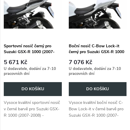
e
p
n
i
í
s
p
Sportovní nosič černý pro
Boční nosič C-Bow Lock-it
Suzuki GSX-R 1000 (2007-
černý pro Suzuki GSX-R 1000
p
2008)
(2007-2008)
r
5 671 Kč
7 076 Kč
r
U dodavatele, dodání za 7-10
U dodavatele, dodání za 7-10
pracovních dní
pracovních dní
o
o
DO KOŠÍKU
DO KOŠÍKU
d
d
Vysoce kvalitní sportovní nosič
Vysoce kvalitní boční nosič C-
u
v černé barvě pro Suzuki GSX-
Bow Lock-it v černé barvě pro
u
R 1000 (2007-2008) -
Suzuki GSX-R 1000 (2007-
k
bezpečné upevnění zavazadel
2008). Perfektně sedí a snadno
k
se instaluje.