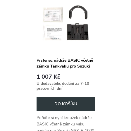
t
t
ů
ů
Prstenec nádrže BASIC včetně
zámku Tankvaku pro Suzuki
GSX-R 1000 (2005-2008)
1 007 Kč
U dodavatele, dodání za 7-10
pracovních dní
DO KOŠÍKU
Pořiďte si nyní kroužek nádrže
BASIC včetně zámku vaku
nádrže pro Suzuki GSX-R 1000