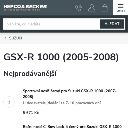
Přejít
NÁKUPNÍ
KOŠÍK
na
obsah
HLEDAT
SUZUKI
GSX-R 1000 (2005-2008)
Nejprodávanější
Sportovní nosič černý pro Suzuki GSX-R 1000 (2007-
2008)
U dodavatele, dodání za 7-10 pracovních dní
5 671 Kč
Boční nosič C-Bow Lock-it černý pro Suzuki GSX-R 1000