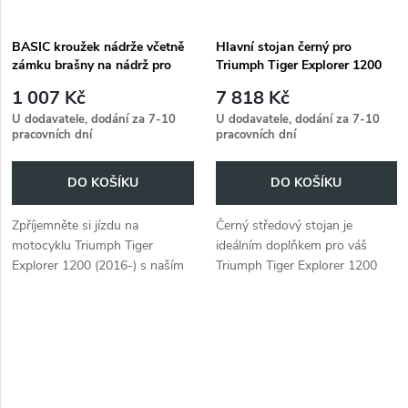
BASIC kroužek nádrže včetně
Hlavní stojan černý pro
zámku brašny na nádrž pro
Triumph Tiger Explorer 1200
Triumph Tiger Explorer 1200
(2016-2021)
1 007 Kč
7 818 Kč
(2016-)
U dodavatele, dodání za 7-10
U dodavatele, dodání za 7-10
pracovních dní
pracovních dní
DO KOŠÍKU
DO KOŠÍKU
Zpříjemněte si jízdu na
Černý středový stojan je
motocyklu Triumph Tiger
ideálním doplňkem pro váš
Explorer 1200 (2016-) s naším
Triumph Tiger Explorer 1200
kroužkem na nádrž BASIC a
(2016-2021), který vám usnadní
zámkem na nádrž.
parkování motocyklu.