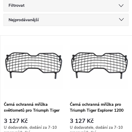
Filtrovat
Ř
Nejprodávanější
a
Nejlevnější
V
Nejdražší
z
ý
Abecedně
e
p
n
i
í
s
p
Černá ochranná mřížka
Černá ochranná mřížka pro
světlometů pro Triumph Tiger
Triumph Tiger Explorer 1200
p
Explorer 1200 (2018-)
(2016-2021)
r
3 127 Kč
3 127 Kč
r
U dodavatele, dodání za 7-10
U dodavatele, dodání za 7-10