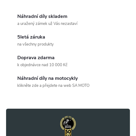
O
v
Náhradní díly skladem
a uražený zámek už Vás nezastaví
l
5letá záruka
á
na všechny produkty
d
Doprava zdarma
a
k objednávce nad 10 000 Kč
c
Náhradní díly na motocykly
klikněte zde a přejdete na web SA MOTO
í
Z
p
r
á
v
p