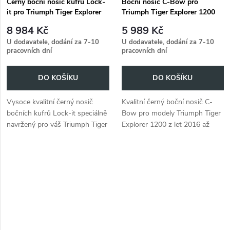
Černý boční nosič kufrů Lock-
Boční nosič C-Bow pro
it pro Triumph Tiger Explorer
Triumph Tiger Explorer 1200
1200 (2016-2021)
(2016-2021)
8 984 Kč
5 989 Kč
U dodavatele, dodání za 7-10
U dodavatele, dodání za 7-10
pracovních dní
pracovních dní
DO KOŠÍKU
DO KOŠÍKU
Vysoce kvalitní černý nosič
Kvalitní černý boční nosič C-
bočních kufrů Lock-it speciálně
Bow pro modely Triumph Tiger
navržený pro váš Triumph Tiger
Explorer 1200 z let 2016 až
Explorer 1200 (2016-2021).
2021.