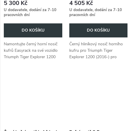
5 300 Kč
4 505 Kč
U dodavatele, dodání za 7-10
U dodavatele, dodání za 7-10
pracovních dní
pracovních dní
DO KOŠÍKU
DO KOŠÍKU
Namontujte černý horní nosič
Černý hliníkový nosič horního
kufrů Easyrack na své vozidlo
kufru pro Triumph Tiger
Triumph Tiger Explorer 1200
Explorer 1200 (2016-) pro
(2016-)
montáž horních kufrů.