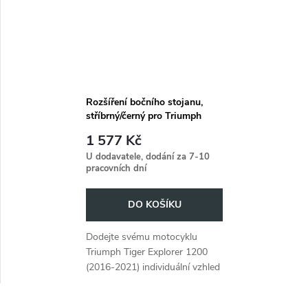
Rozšíření bočního stojanu,
stříbrný/černý pro Triumph
Tiger Explorer 1200 (2016-
1 577 Kč
2021)
U dodavatele, dodání za 7-10
pracovních dní
DO KOŠÍKU
Dodejte svému motocyklu
Triumph Tiger Explorer 1200
(2016-2021) individuální vzhled
pomocí bočního stojánku ve
stříbrné a černé barvě.