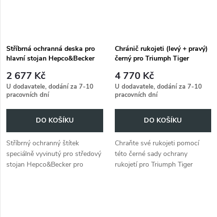
Stříbrná ochranná deska pro
Chránič rukojeti (levý + pravý)
hlavní stojan Hepco&Becker
černý pro Triumph Tiger
pro Triumph Tiger Explorer
Explorer 1200 (2016-2021)
2 677 Kč
4 770 Kč
1200 (2016-2021)
U dodavatele, dodání za 7-10
U dodavatele, dodání za 7-10
pracovních dní
pracovních dní
DO KOŠÍKU
DO KOŠÍKU
Stříbrný ochranný štítek
Chraňte své rukojeti pomocí
speciálně vyvinutý pro středový
této černé sady ochrany
stojan Hepco&Becker pro
rukojetí pro Triumph Tiger
Triumph Tiger Explorer 1200
Explorer 1200 (2016-2021).
(2016-2021).