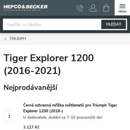
Přejít
NÁKUPNÍ
KOŠÍK
na
obsah
HLEDAT
TRIUMPH
Tiger Explorer 1200
(2016-2021)
Nejprodávanější
Černá ochranná mřížka světlometů pro Triumph Tiger
Explorer 1200 (2018-)
U dodavatele, dodání za 7-10 pracovních dní
3 127 Kč