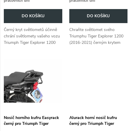
pracovních dní
pracovních dní
o
o
DO KOŠÍKU
DO KOŠÍKU
d
d
Černý kryt světlometů účinně
Chraňte světlomet svého
u
chrání světlomety vašeho vozu
Triumphu Tiger Explorer 1200
u
Triumph Tiger Explorer 1200
(2016-2021) černým krytem
k
(2018-).
světla od společnosti
k
Hepco&Becker.
t
t
ů
ů
Nosič horního kufru Easyrack
Alurack horní nosič kufru
černý pro Triumph Tiger
černý pro Triumph Tiger
Explorer 1200 (2016-)
Explorer 1200 (2016-)