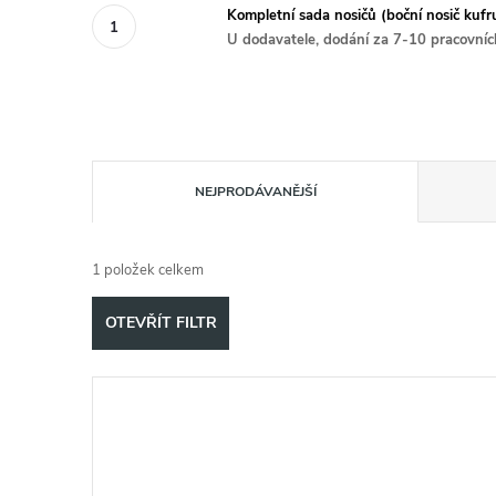
Kompletní sada nosičů (boční nosič kufr
U dodavatele, dodání za 7-10 pracovníc
Ř
NEJPRODÁVANĚJŠÍ
a
1
položek celkem
z
OTEVŘÍT FILTR
e
V
n
ý
í