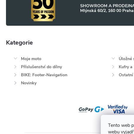
t
SHOWROOM A PRODEJNA
k
Mlýnská 60/2, 160 00 Praha
í
y
v
Kategorie
Přeskočit
ý
kategorie
p
Moje moto
Úložné 
i
Příslušenství do dílny
Kufry a
BIKE: Footer-Navigation
Ostatní
s
Novinky
u
Tento web p
webu vyjadřu