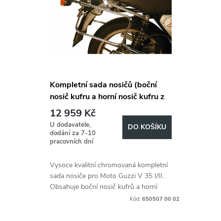
Kompletní sada nosičů (boční
nosič kufru a horní nosič kufru z
trubek) chrom pro Moto Guzzi V
12 959 Kč
35 I/II (1977-1986)
U dodavatele,
DO KOŠÍKU
dodání za 7-10
pracovních dní
Vysoce kvalitní chromovaná kompletní
sada nosiče pro Moto Guzzi V 35 I/II.
Obsahuje boční nosič kufrů a horní
nosič kufrů na trubkový nosič.
Kód:
650507 00 02