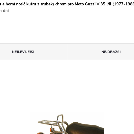
u a horní nosič kufru z trubek) chrom pro Moto Guzzi V 35 I/II (1977-198
h dní
NEJLEVNĚJŠÍ
NEJDRAŽŠÍ