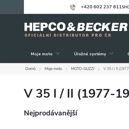
Přejít
+420 602 237 811
SHO
na
obsah
Moje moto
Úložné systémy
Domů
Moje moto
MOTO-GUZZI
V 35 I / II (19
V 35 I / II (1977-1
Nejprodávanější