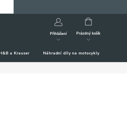
NÁKUPNÍ
KOŠÍK
Prázdný košík
Přihlášení
H&B a Krauser
Náhradní díly na motocykly
Příslu