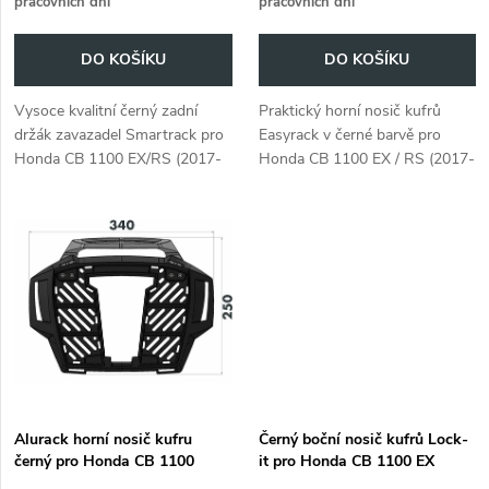
pracovních dní
pracovních dní
o
o
DO KOŠÍKU
DO KOŠÍKU
d
d
Vysoce kvalitní černý zadní
Praktický horní nosič kufrů
u
držák zavazadel Smartrack pro
Easyrack v černé barvě pro
u
Honda CB 1100 EX/RS (2017-
Honda CB 1100 EX / RS (2017-
k
2020). Idealní řešení pro
2020). Snadná montáž, ideální
k
přivázání batohů, či bleskové
pro přepravu zavazadel.
t
připevnění měkkých Brašen...
t
ů
ů
Alurack horní nosič kufru
Černý boční nosič kufrů Lock-
černý pro Honda CB 1100
it pro Honda CB 1100 EX
EX/RS (2017-2020)
(2017-2020)