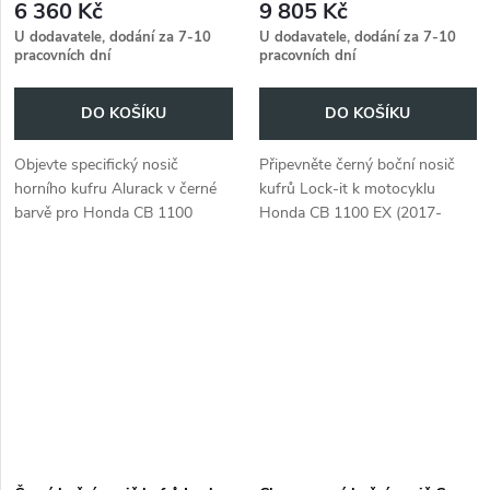
6 360 Kč
9 805 Kč
U dodavatele, dodání za 7-10
U dodavatele, dodání za 7-10
pracovních dní
pracovních dní
DO KOŠÍKU
DO KOŠÍKU
Objevte specifický nosič
Připevněte černý boční nosič
horního kufru Alurack v černé
kufrů Lock-it k motocyklu
barvě pro Honda CB 1100
Honda CB 1100 EX (2017-
EX/RS (2017-2020). Praktický a
2020) a získejte další úložný
stylový.
prostor.