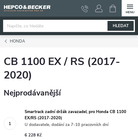
Přejít
NÁKUPNÍ
KOŠÍK
na
obsah
HLEDAT
HONDA
CB 1100 EX / RS (2017-
2020)
Nejprodávanější
Smartrack zadní držák zavazadel, pro Honda CB 1100
EX/RS (2017-2020)
U dodavatele, dodání za 7-10 pracovních dní
6 228 Kč