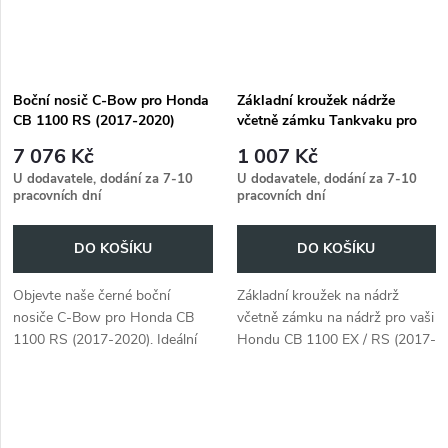
Boční nosič C-Bow pro Honda
Základní kroužek nádrže
CB 1100 RS (2017-2020)
včetně zámku Tankvaku pro
Honda CB 1100 EX / RS
7 076 Kč
1 007 Kč
(2017-2020)
U dodavatele, dodání za 7-10
U dodavatele, dodání za 7-10
pracovních dní
pracovních dní
DO KOŠÍKU
DO KOŠÍKU
Objevte naše černé boční
Základní kroužek na nádrž
nosiče C-Bow pro Honda CB
včetně zámku na nádrž pro vaši
1100 RS (2017-2020). Ideální
Hondu CB 1100 EX / RS (2017-
pro vaše zavazadla.
2020).