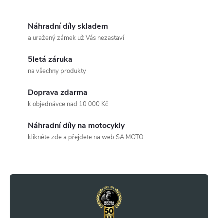
O
v
Náhradní díly skladem
a uražený zámek už Vás nezastaví
l
5letá záruka
á
na všechny produkty
d
Doprava zdarma
a
k objednávce nad 10 000 Kč
c
Náhradní díly na motocykly
klikněte zde a přejdete na web SA MOTO
í
Z
p
r
á
v
p