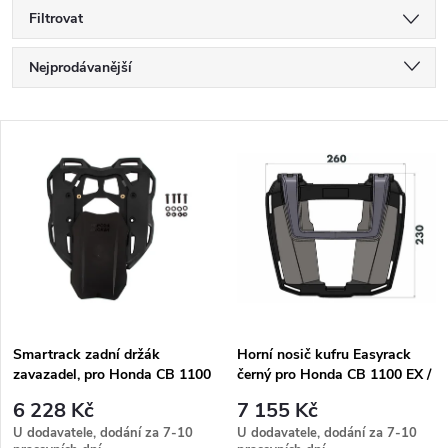
Filtrovat
Ř
Nejprodávanější
a
Nejlevnější
V
Nejdražší
z
ý
Abecedně
e
p
n
i
í
s
p
Smartrack zadní držák
Horní nosič kufru Easyrack
zavazadel, pro Honda CB 1100
černý pro Honda CB 1100 EX /
p
EX/RS (2017-2020)
RS (2017-2020)
r
6 228 Kč
7 155 Kč
r
U dodavatele, dodání za 7-10
U dodavatele, dodání za 7-10