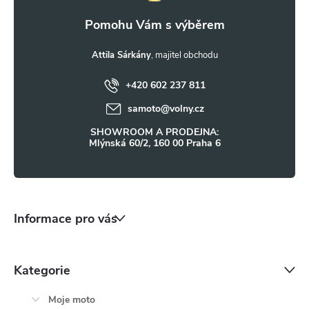
k
a
y
t
Attila Sárkány
v
ý
+420 602 237 811
í
samoto
@
volny.cz
p
SHOWROOM A PRODEJNA:
i
Mlýnská 60/2, 160 00 Praha 6
s
u
Informace pro vás
Kategorie
Moje moto