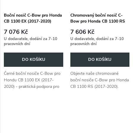
Boční nosič C-Bow pro Honda
Chromovaný boční nosič C-
CB 1100 EX (2017-2020)
Bow pro Honda CB 1100 RS
(2017-2020)
7 076 Kč
7 606 Kč
U dodavatele, dodání za 7-10
U dodavatele, dodání za 7-10
pracovních dní
pracovních dní
DO KOŠÍKU
DO KOŠÍKU
Černé boční nosiče C-Bow pro
Objevte naše chromované
Hondu CB 1100 EX (2017-
boční nosiče C-Bow pro Honda
2020) - praktická podpora pro
CB 1100 RS (2017-2020).
další úložný prostor a
Stylové řešení pro vaše
nadčasová elegance.
zavazadla.