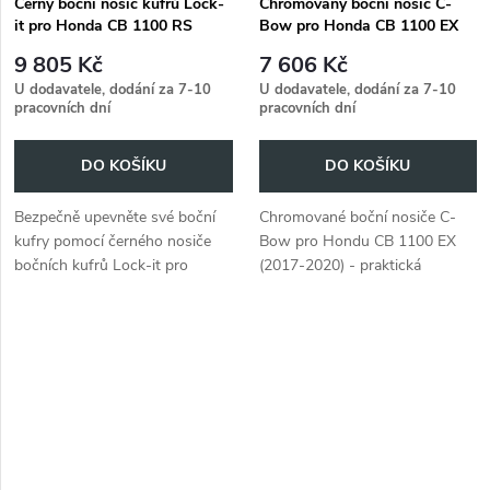
Černý boční nosič kufrů Lock-
Chromovaný boční nosič C-
it pro Honda CB 1100 RS
Bow pro Honda CB 1100 EX
(2017-2020)
(2017-2020)
9 805 Kč
7 606 Kč
U dodavatele, dodání za 7-10
U dodavatele, dodání za 7-10
pracovních dní
pracovních dní
DO KOŠÍKU
DO KOŠÍKU
Bezpečně upevněte své boční
Chromované boční nosiče C-
kufry pomocí černého nosiče
Bow pro Hondu CB 1100 EX
bočních kufrů Lock-it pro
(2017-2020) - praktická
Honda CB 1100 RS (2017-
podpora pro další úložný
2020).
prostor a klasická elegance.