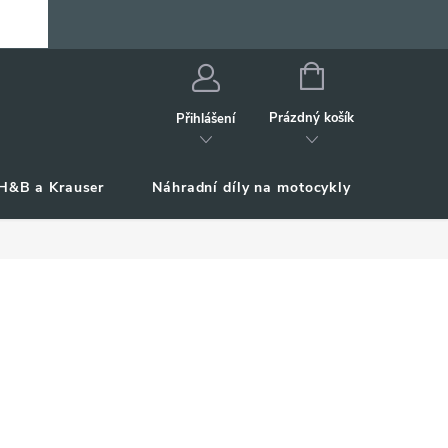
NÁKUPNÍ
KOŠÍK
Prázdný košík
Přihlášení
H&B a Krauser
Náhradní díly na motocykly
Příslu