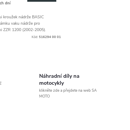
ch dní
 si kroužek nádrže BASIC
zámku vaku nádrže pro
i ZZR 1200 (2002-2005).
Kód:
516294 00 01
Náhradní díly na
motocykly
č
klikněte zde a přejdete na web SA
MOTO