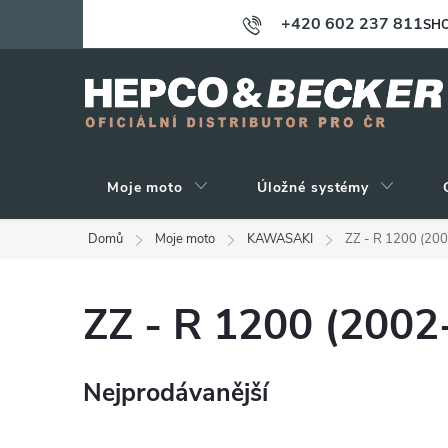
Přejít
+420 602 237 811
SHO
na
obsah
Moje moto
Úložné systémy
Domů
Moje moto
KAWASAKI
ZZ - R 1200 (20
ZZ - R 1200 (2002
Nejprodávanější