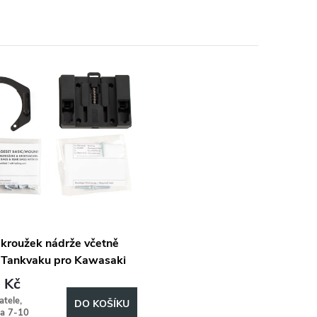
kroužek nádrže včetně
Tankvaku pro Kawasaki
200 (2002-2005)
 Kč
tele,
DO KOŠÍKU
za 7-10