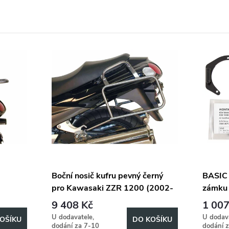
Boční nosič kufru pevný černý
BASIC 
pro Kawasaki ZZR 1200 (2002-
zámku 
2-
2005)
ZZR 1
9 408 Kč
1 007
U dodavatele,
U dodava
OŠÍKU
DO KOŠÍKU
dodání za 7-10
dodání 