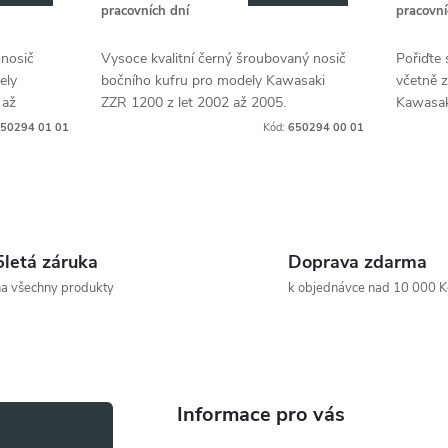
pracovních dní
pracovní
 nosič
Vysoce kvalitní černý šroubovaný nosič
Pořiďte
ely
bočního kufru pro modely Kawasaki
včetně 
 až
ZZR 1200 z let 2002 až 2005.
Kawasak
la na
50294 01 01
Kód:
650294 00 01
5letá záruka
Doprava zdarma
a všechny produkty
k objednávce nad 10 000 K
Informace pro vás