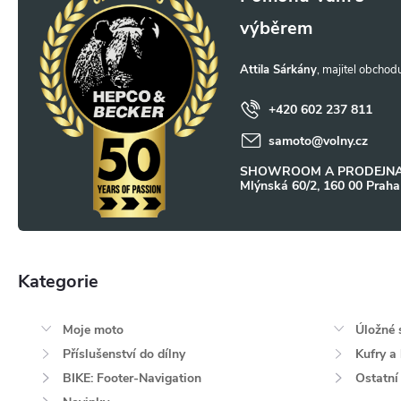
c
á
í
p
p
Attila Sárkány
a
r
+420 602 237 811
v
samoto
@
volny.cz
t
SHOWROOM A PRODEJNA
k
Mlýnská 60/2, 160 00 Praha
í
y
v
Kategorie
Přeskočit
ý
kategorie
p
Moje moto
Úložné 
i
Příslušenství do dílny
Kufry a
BIKE: Footer-Navigation
Ostatní
s