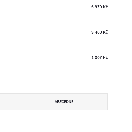
6 970 Kč
9 408 Kč
1 007 Kč
ABECEDNĚ