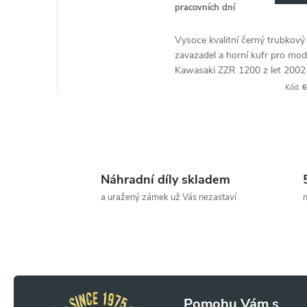
pracovních dní
d
t
Vysoce kvalitní černý trubkový
u
ů
zavazadel a horní kufr pro mod
Kawasaki ZZR 1200 z let 2002
k
2005, ideální pro další zavazad
Kód:
6
cestách.
t
O
ů
v
Náhradní díly skladem
l
a uražený zámek už Vás nezastaví
n
á
d
a
Z