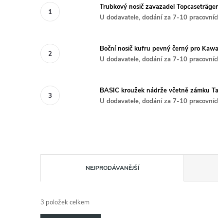
Trubkový nosič zavazadel Topcaseträg
U dodavatele, dodání za 7-10 pracovníc
Boční nosič kufru pevný černý pro Ka
U dodavatele, dodání za 7-10 pracovníc
BASIC kroužek nádrže včetně zámku T
U dodavatele, dodání za 7-10 pracovníc
Ř
NEJPRODÁVANĚJŠÍ
a
3
položek celkem
z