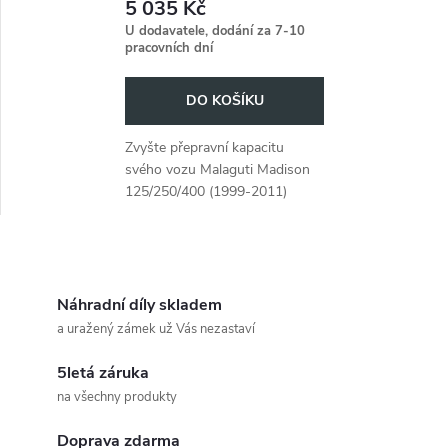
r
5 035 Kč
125/250/400 (1999-2011)
r
U dodavatele, dodání za 7-10
pracovních dní
o
o
DO KOŠÍKU
d
d
Zvyšte přepravní kapacitu
u
svého vozu Malaguti Madison
u
125/250/400 (1999-2011)
k
pomocí našeho černého
k
trubkového nosiče zavazadel.
t
O
t
ů
v
Náhradní díly skladem
ů
a uražený zámek už Vás nezastaví
l
5letá záruka
á
na všechny produkty
d
Doprava zdarma