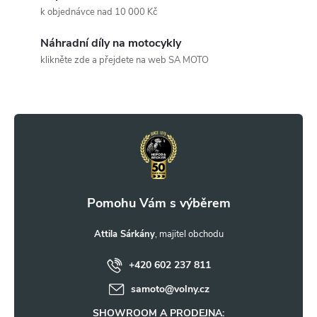
a
k objednávce nad 10 000 Kč
c
Náhradní díly na motocykly
klikněte zde a přejdete na web SA MOTO
í
Z
p
r
á
v
p
k
a
y
t
Attila Sárkány
v
ý
+420 602 237 811
í
samoto
@
volny.cz
p
SHOWROOM A PRODEJNA: