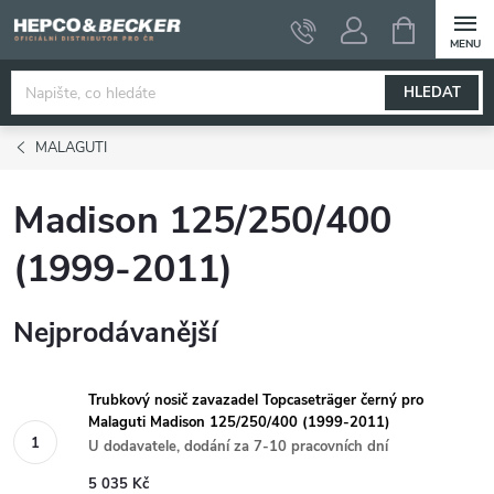
Přejít
NÁKUPNÍ
KOŠÍK
na
obsah
HLEDAT
MALAGUTI
Madison 125/250/400
(1999-2011)
Nejprodávanější
Trubkový nosič zavazadel Topcaseträger černý pro
Malaguti Madison 125/250/400 (1999-2011)
U dodavatele, dodání za 7-10 pracovních dní
5 035 Kč