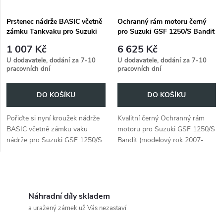
Prstenec nádrže BASIC včetně
Ochranný rám motoru černý
zámku Tankvaku pro Suzuki
pro Suzuki GSF 1250/S Bandit
GSF 1250/S Bandit (2007-
(2007-2016)
1 007 Kč
6 625 Kč
2016)
U dodavatele, dodání za 7-10
U dodavatele, dodání za 7-10
pracovních dní
pracovních dní
DO KOŠÍKU
DO KOŠÍKU
Pořiďte si nyní kroužek nádrže
Kvalitní černý Ochranný rám
BASIC včetně zámku vaku
motoru pro Suzuki GSF 1250/S
nádrže pro Suzuki GSF 1250/S
Bandit (modelový rok 2007-
Bandit (2007-2016).
2016). Poskytuje spolehlivou
ochranu motoru.
O
v
Náhradní díly skladem
a uražený zámek už Vás nezastaví
l