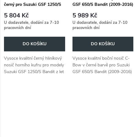
černý pro Suzuki GSF 1250/S
GSF 650/S Bandit (2009-2016)
Bandit (2007-2016)
/ GSF 1250 Bandit ABS
5 804 Kč
5 989 Kč
(2010-) s černými stupačkami
U dodavatele, dodání za 7-10
U dodavatele, dodání za 7-10
pro pilota
pracovních dní
pracovních dní
DO KOŠÍKU
DO KOŠÍKU
Vysoce kvalitní černý hliníkový
Vysoce kvalitní boční nosič C-
nosič horního kufru pro modely
Bow v černé barvě pro Suzuki
Suzuki GSF 1250/S Bandit z let
GSF 650/S Bandit (2009-2016)
2007 až 2016.
a GSF 1250 Bandit ABS
(2010-) s černými stupačkami
pro pilota.