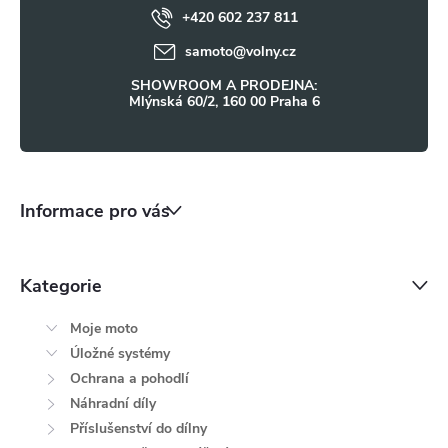
ý
+420 602 237 811
í
samoto
@
volny.cz
p
SHOWROOM A PRODEJNA:
i
Mlýnská 60/2, 160 00 Praha 6
s
u
Informace pro vás
Kategorie
Moje moto
Úložné systémy
Ochrana a pohodlí
Náhradní díly
Příslušenství do dílny