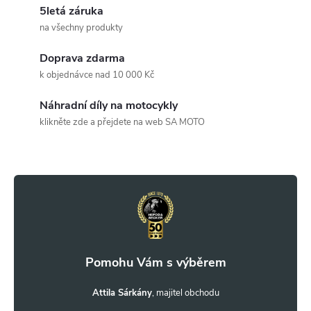
5letá záruka
á
na všechny produkty
d
Doprava zdarma
a
k objednávce nad 10 000 Kč
c
Náhradní díly na motocykly
klikněte zde a přejdete na web SA MOTO
í
Z
p
r
á
v
p
k
a
y
t
Attila Sárkány
v