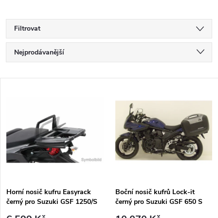
Filtrovat
Ř
Nejprodávanější
a
Nejlevnější
V
Nejdražší
z
ý
Abecedně
e
p
n
i
í
s
p
Horní nosič kufru Easyrack
Boční nosič kufrů Lock-it
černý pro Suzuki GSF 1250/S
černý pro Suzuki GSF 650 S
p
Bandit (2007-2016)
Bandit ABS (2009-2011) / GSF