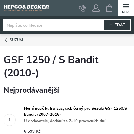
Přejít
NÁKUPNÍ
KOŠÍK
na
obsah
HLEDAT
SUZUKI
GSF 1250 / S Bandit
(2010-)
Nejprodávanější
Horní nosič kufru Easyrack černý pro Suzuki GSF 1250/S
Bandit (2007-2016)
U dodavatele, dodání za 7-10 pracovních dní
6 599 Kč