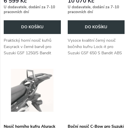
r
6 599 Kč
10 070 Kč
1250 ABS (2010-2014) (černé
r
U dodavatele, dodání za 7-10
U dodavatele, dodání za 7-10
stupačky pro pilota)
pracovních dní
pracovních dní
o
o
DO KOŠÍKU
DO KOŠÍKU
d
d
Praktický horní nosič kufrů
Vysoce kvalitní černý nosič
u
Easyrack v černé barvě pro
bočního kufru Lock-it pro
u
Suzuki GSF 1250/S Bandit
Suzuki GSF 650 S Bandit ABS
k
(2007-2016).
(2009-2011) / GSF 1250 ABS
k
(2010-2014).
t
t
ů
ů
Nosič horního kufru Alurack
Boční nosič C-Bow pro Suzuki