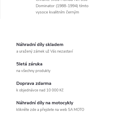
Dominator (1988-1994) tímto
vysoce kvalitním černým
ochranným rámem motoru.
O
v
Náhradní díly skladem
a uražený zámek už Vás nezastaví
l
5letá záruka
á
na všechny produkty
d
Doprava zdarma
a
k objednávce nad 10 000 Kč
c
Náhradní díly na motocykly
klikněte zde a přejdete na web SA MOTO
í
Z
p