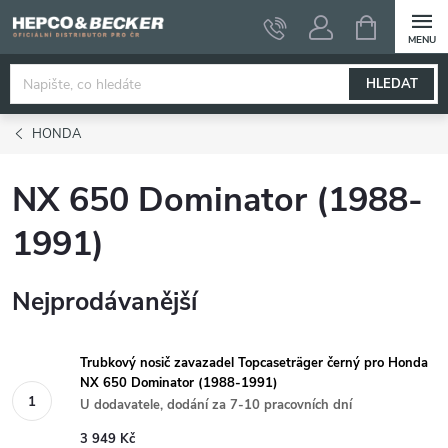
Přejít
NÁKUPNÍ
KOŠÍK
na
obsah
HLEDAT
HONDA
NX 650 Dominator (1988-
1991)
Nejprodávanější
Trubkový nosič zavazadel Topcaseträger černý pro Honda
NX 650 Dominator (1988-1991)
U dodavatele, dodání za 7-10 pracovních dní
3 949 Kč