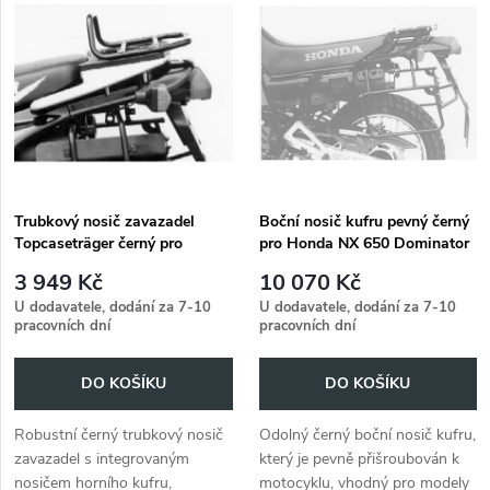
z
ý
Abecedně
e
p
n
i
í
s
p
Trubkový nosič zavazadel
Boční nosič kufru pevný černý
Topcaseträger černý pro
pro Honda NX 650 Dominator
p
Honda NX 650 Dominator
(1988-1991)
r
3 949 Kč
10 070 Kč
(1988-1991)
r
U dodavatele, dodání za 7-10
U dodavatele, dodání za 7-10
pracovních dní
pracovních dní
o
o
DO KOŠÍKU
DO KOŠÍKU
d
d
Robustní černý trubkový nosič
Odolný černý boční nosič kufru,
u
zavazadel s integrovaným
který je pevně přišroubován k
u
nosičem horního kufru,
motocyklu, vhodný pro modely