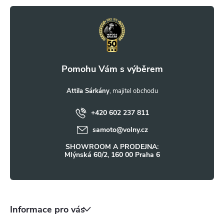
r
á
v
p
k
a
y
t
Attila Sárkány
v
ý
+420 602 237 811
í
samoto
@
volny.cz
p
SHOWROOM A PRODEJNA:
i
Mlýnská 60/2, 160 00 Praha 6
s
u
Informace pro vás