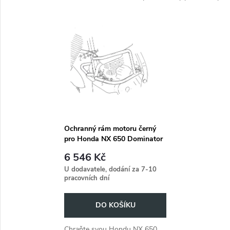
k
speciálně vyvinutý pro modely
Honda NX 650 Dominator z let
k
Honda NX 650 Dominator z let
1988 až 1991.
t
1988 až 1991.
t
ů
ů
Ochranný rám motoru černý
pro Honda NX 650 Dominator
(1988-1994)
6 546 Kč
U dodavatele, dodání za 7-10
pracovních dní
DO KOŠÍKU
Chraňte svou Hondu NX 650