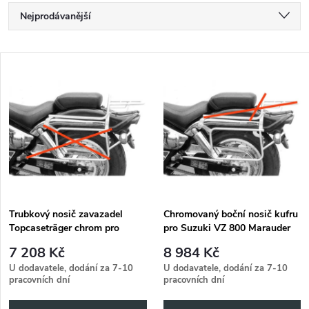
Ř
Nejprodávanější
a
Nejlevnější
V
Nejdražší
z
ý
Abecedně
e
p
n
i
í
s
p
Trubkový nosič zavazadel
Chromovaný boční nosič kufru
Topcaseträger chrom pro
pro Suzuki VZ 800 Marauder
p
Suzuki VZ 800 Marauder
(1996-2003)
r
7 208 Kč
8 984 Kč
(1996-2003)
r
U dodavatele, dodání za 7-10
U dodavatele, dodání za 7-10
pracovních dní
pracovních dní
o