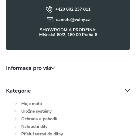
v
ý
+420 602 237 811
í
samoto
@
volny.cz
p
SHOWROOM A PRODEJNA:
i
Mlýnská 60/2, 160 00 Praha 6
s
u
Informace pro vás
Kategorie
Moje moto
Úložné systémy
Ochrana a pohodlí
Náhradní díly
Příslušenství do dílny