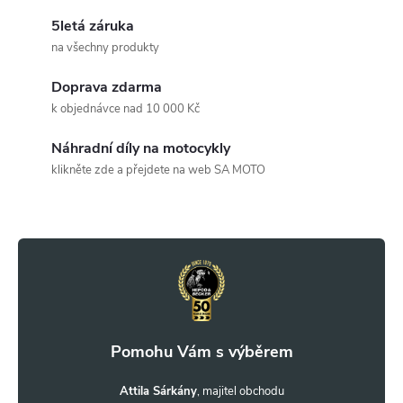
l
5letá záruka
á
na všechny produkty
d
Doprava zdarma
a
k objednávce nad 10 000 Kč
c
Náhradní díly na motocykly
klikněte zde a přejdete na web SA MOTO
í
Z
p
r
á
v
p
k
a
y
t
Attila Sárkány