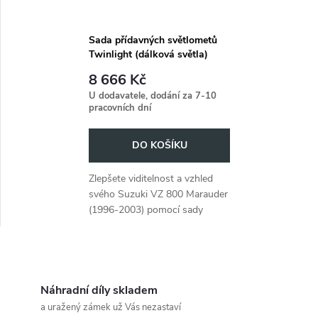
Sada přídavných světlometů
Twinlight (dálková světla)
včetně držáku a kabelu chrom
8 666 Kč
pro Suzuki VZ 800 Marauder
U dodavatele, dodání za 7-10
(1996-2003)
pracovních dní
DO KOŠÍKU
Zlepšete viditelnost a vzhled
svého Suzuki VZ 800 Marauder
(1996-2003) pomocí sady
přídavných světlometů
Twinlight v chromovém
provedení.
O
v
Náhradní díly skladem
a uražený zámek už Vás nezastaví