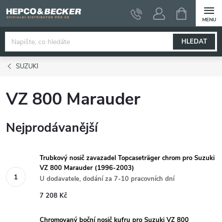
Přejít
NÁKUPNÍ
KOŠÍK
na
obsah
HLEDAT
SUZUKI
VZ 800 Marauder
Nejprodávanější
Trubkový nosič zavazadel Topcaseträger chrom pro Suzuki
VZ 800 Marauder (1996-2003)
U dodavatele, dodání za 7-10 pracovních dní
7 208 Kč
Chromovaný boční nosič kufru pro Suzuki VZ 800