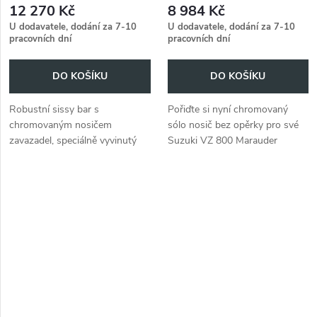
12 270 Kč
8 984 Kč
U dodavatele, dodání za 7-10
U dodavatele, dodání za 7-10
pracovních dní
pracovních dní
DO KOŠÍKU
DO KOŠÍKU
Robustní sissy bar s
Pořiďte si nyní chromovaný
chromovaným nosičem
sólo nosič bez opěrky pro své
zavazadel, speciálně vyvinutý
Suzuki VZ 800 Marauder
pro Suzuki VZ 800 Marauder
(1996-2003).
(1996-2003).