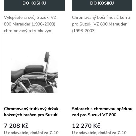
o
DO KOŠÍKU
DO KOŠÍKU
d
d
Vylepšete si svůj Suzuki VZ
Chromovaný boční nosič kufru
u
800 Marauder (1996-2003)
pro Suzuki VZ 800 Marauder
u
chromovaným trubkovým
(1996-2003).
k
nosičem horního kufru, který
k
vám poskytne další úložný
t
prostor.
t
ů
ů
Chromovaný trubkový držák
Solorack s chromovou opěrkou
kožených brašen pro Suzuki
zad pro Suzuki VZ 800
VZ 800 Marauder (1996-2003)
Marauder (1996-2003)
7 208 Kč
12 270 Kč
U dodavatele, dodání za 7-10
U dodavatele, dodání za 7-10