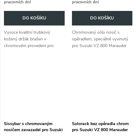
pracovních dní
pracovních dní
DO KOŠÍKU
DO KOŠÍKU
Vysoce kvalitní trubkový
Chromovaný sólo nosič s
kožený držák brašen v
opěradlem, speciálně vyvinutý
chromovém provedení pro
pro Suzuki VZ 800 Marauder
Suzuki VZ 800 Marauder
(1996-2003).
(1996-2003) pro dokonalé
uchycení a snadnou instalaci.
Sissybar s chromovaným
Solorack bez opěradla chrom
nosičem zavazadel pro Suzuki
pro Suzuki VZ 800 Marauder
VZ 800 Marauder (1996-2003)
(1996-2003)