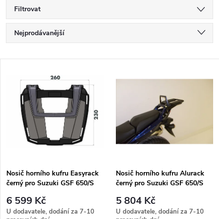
Filtrovat
Ř
Nejprodávanější
a
Nejlevnější
V
Nejdražší
z
ý
Abecedně
e
p
n
i
í
s
p
Nosič horního kufru Easyrack
Nosič horního kufru Alurack
černý pro Suzuki GSF 650/S
černý pro Suzuki GSF 650/S
p
Bandit ABS (2007-2008)
Bandit ABS (2007-2008)
r
6 599 Kč
5 804 Kč
r
U dodavatele, dodání za 7-10
U dodavatele, dodání za 7-10