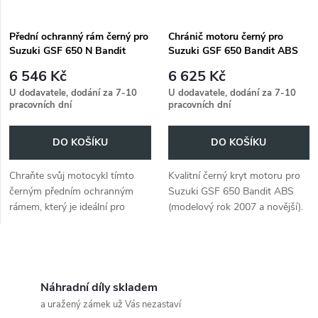
Přední ochranný rám černý pro
Chránič motoru černý pro
Suzuki GSF 650 N Bandit
Suzuki GSF 650 Bandit ABS
(2007-2010)
(2007-)
6 546 Kč
6 625 Kč
U dodavatele, dodání za 7-10
U dodavatele, dodání za 7-10
pracovních dní
pracovních dní
DO KOŠÍKU
DO KOŠÍKU
Chraňte svůj motocykl tímto
Kvalitní černý kryt motoru pro
černým předním ochranným
Suzuki GSF 650 Bandit ABS
rámem, který je ideální pro
(modelový rok 2007 a novější).
Suzuki GSF 650 N Bandit z let
2007 až 2010.
O
v
Náhradní díly skladem
a uražený zámek už Vás nezastaví