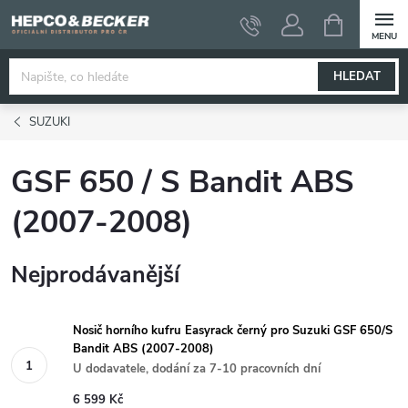
Přejít
NÁKUPNÍ
KOŠÍK
na
obsah
HLEDAT
SUZUKI
GSF 650 / S Bandit ABS
(2007-2008)
Nejprodávanější
Nosič horního kufru Easyrack černý pro Suzuki GSF 650/S
Bandit ABS (2007-2008)
U dodavatele, dodání za 7-10 pracovních dní
6 599 Kč