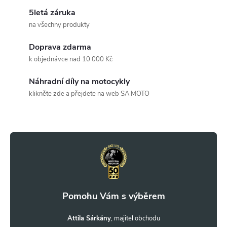
l
5letá záruka
á
na všechny produkty
d
Doprava zdarma
a
k objednávce nad 10 000 Kč
c
Náhradní díly na motocykly
klikněte zde a přejdete na web SA MOTO
í
Z
p
r
á
v
p
k
a
y
t
Attila Sárkány
v