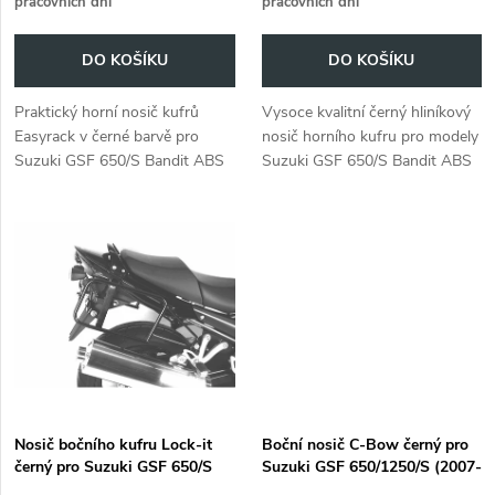
pracovních dní
pracovních dní
o
o
DO KOŠÍKU
DO KOŠÍKU
d
d
Praktický horní nosič kufrů
Vysoce kvalitní černý hliníkový
u
Easyrack v černé barvě pro
nosič horního kufru pro modely
u
Suzuki GSF 650/S Bandit ABS
Suzuki GSF 650/S Bandit ABS
k
(2007-2008).
z let 2007 až 2008.
k
t
t
ů
ů
Nosič bočního kufru Lock-it
Boční nosič C-Bow černý pro
černý pro Suzuki GSF 650/S
Suzuki GSF 650/1250/S (2007-
Bandit ABS (2007-2008)
2016)