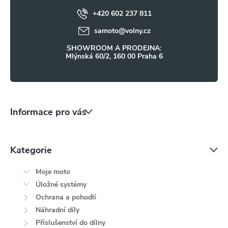
ý
+420 602 237 811
í
samoto
@
volny.cz
p
SHOWROOM A PRODEJNA:
i
Mlýnská 60/2, 160 00 Praha 6
s
u
Informace pro vás
Kategorie
Moje moto
Úložné systémy
Ochrana a pohodlí
Náhradní díly
Příslušenství do dílny