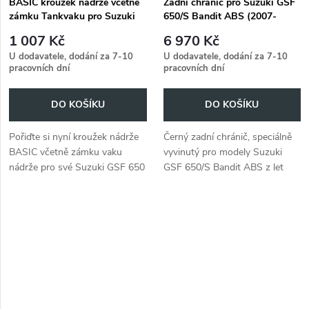
BASIC kroužek nádrže včetně
Zadní chránič pro Suzuki GSF
zámku Tankvaku pro Suzuki
650/S Bandit ABS (2007-
GSF 650 N/S Bandit ABS
2008)
1 007 Kč
6 970 Kč
(2007-2008)
U dodavatele, dodání za 7-10
U dodavatele, dodání za 7-10
pracovních dní
pracovních dní
DO KOŠÍKU
DO KOŠÍKU
Pořiďte si nyní kroužek nádrže
Černý zadní chránič, speciálně
BASIC včetně zámku vaku
vyvinutý pro modely Suzuki
nádrže pro své Suzuki GSF 650
GSF 650/S Bandit ABS z let
N/S Bandit ABS (2007-2008).
2007 až 2008.