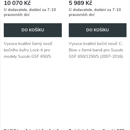
10 070 Kč
5 989 Kč
U dodavatele, dodání za 7-10
U dodavatele, dodání za 7-10
pracovních dní
pracovních dní
DO KOŠÍKU
DO KOŠÍKU
Vysoce kvalitní černý nosič
Vysoce kvalitní boční nosič C-
bočního kufru Lock-it pro
Bow v černé barvě pro Suzuki
modely Suzuki GSF 650/S
GSF 650/1250/S (2007-2016).
Bandit ABS z let 2007 až 2008.
Perfektně sedí a snadno se
instaluje.