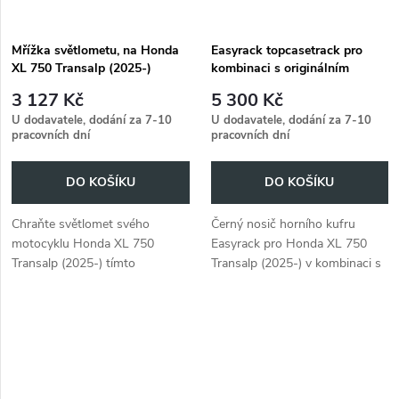
Mřížka světlometu, na Honda
Easyrack topcasetrack pro
XL 750 Transalp (2025-)
kombinaci s originálním
topcasetrackem pro Honda XL
3 127 Kč
5 300 Kč
750 Transalp (2025-)
U dodavatele, dodání za 7-10
U dodavatele, dodání za 7-10
pracovních dní
pracovních dní
DO KOŠÍKU
DO KOŠÍKU
Chraňte světlomet svého
Černý nosič horního kufru
motocyklu Honda XL 750
Easyrack pro Honda XL 750
Transalp (2025-) tímto
Transalp (2025-) v kombinaci s
robustným krytem.
originálním nosičem horního
kufru. Snadná montáž.