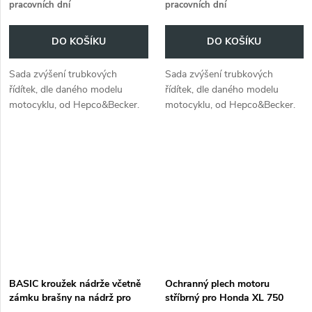
pracovních dní
pracovních dní
DO KOŠÍKU
DO KOŠÍKU
Sada zvýšení trubkových
Sada zvýšení trubkových
řídítek, dle daného modelu
řídítek, dle daného modelu
motocyklu, od Hepco&Becker.
motocyklu, od Hepco&Becker.
Díky změně ergonometrie,
Díky změně ergonometrie,
zvyšuje jízdní komfort, dle
zvyšuje jízdní komfort, dle
individuálních požadavků řidiče.
individuálních požadavků řidiče.
BASIC kroužek nádrže včetně
Ochranný plech motoru
zámku brašny na nádrž pro
stříbrný pro Honda XL 750
Honda XL 750 Transalp
Transalp (2025-)