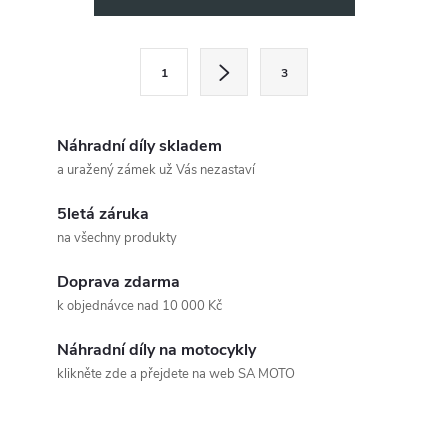
v
l
S
1
3
t
á
r
d
á
Náhradní díly skladem
a
n
a uražený zámek už Vás nezastaví
k
c
5letá záruka
o
na všechny produkty
í
v
á
Doprava zdarma
p
k objednávce nad 10 000 Kč
n
r
í
Náhradní díly na motocykly
v
klikněte zde a přejdete na web SA MOTO
k
Z