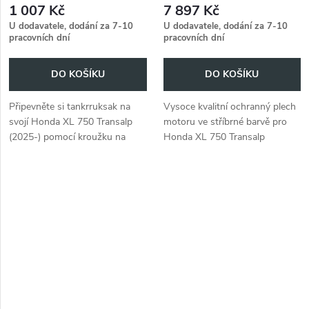
1 007 Kč
7 897 Kč
(2025-)
U dodavatele, dodání za 7-10
U dodavatele, dodání za 7-10
pracovních dní
pracovních dní
DO KOŠÍKU
DO KOŠÍKU
Připevněte si tankrruksak na
Vysoce kvalitní ochranný plech
svojí Honda XL 750 Transalp
motoru ve stříbrné barvě pro
(2025-) pomocí kroužku na
Honda XL 750 Transalp
nádrž BASIC s rychloupínacím
(2025-). Chrání blok motoru
systémem.
před nárazy a úlomky kamení.