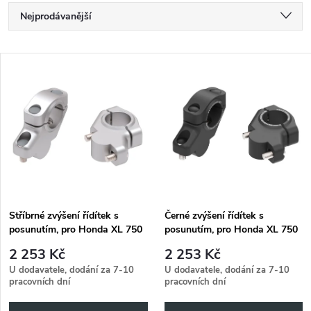
Ř
Nejprodávanější
a
Nejlevnější
V
Nejdražší
z
ý
Abecedně
e
p
n
i
í
s
p
Stříbrné zvýšení řídítek s
Černé zvýšení řídítek s
posunutím, pro Honda XL 750
posunutím, pro Honda XL 750
p
Transalp (2025-) 30mm hoch,
Transalp (2025-), 30mm hoch,
r
2 253 Kč
2 253 Kč
21mm zurück - Silber
21mm zurück - Schwarz
r
U dodavatele, dodání za 7-10
U dodavatele, dodání za 7-10
pracovních dní
pracovních dní
o