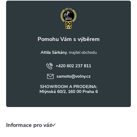
y
á
v
p
ý
a
p
i
t
Attila Sárkány
s
+420 602 237 811
í
u
samoto
@
volny.cz
SHOWROOM A PRODEJNA:
Mlýnská 60/2, 160 00 Praha 6
Informace pro vás