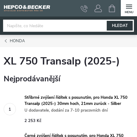
Přejít
NÁKUPNÍ
KOŠÍK
na
obsah
HLEDAT
HONDA
XL 750 Transalp (2025-)
Nejprodávanější
Stříbrné zvýšení řídítek s posunutím, pro Honda XL 750
Transalp (2025-) 30mm hoch, 21mm zurück - Silber
U dodavatele, dodání za 7-10 pracovních dní
2 253 Kč
Černé zvýšení řídítek s posunutím, pro Honda XL 750