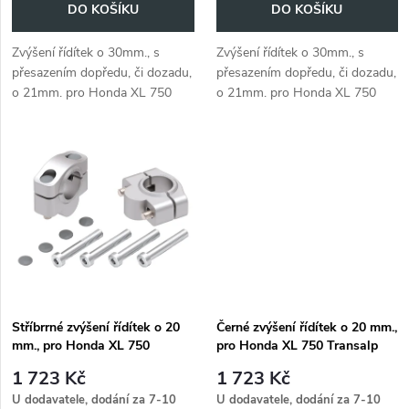
o
DO KOŠÍKU
DO KOŠÍKU
d
d
Zvýšení řídítek o 30mm., s
Zvýšení řídítek o 30mm., s
u
přesazením dopředu, či dozadu,
přesazením dopředu, či dozadu,
u
o 21mm. pro Honda XL 750
o 21mm. pro Honda XL 750
k
Transalp (2025-)
Transalp (2025-)
k
t
t
ů
ů
Stříbrrné zvýšení řídítek o 20
Černé zvýšení řídítek o 20 mm.,
mm., pro Honda XL 750
pro Honda XL 750 Transalp
Transalp (2025- ), 20mm hoch
(2025 - ), 20mm hoch -
1 723 Kč
1 723 Kč
- Silber
Schwarz
U dodavatele, dodání za 7-10
U dodavatele, dodání za 7-10