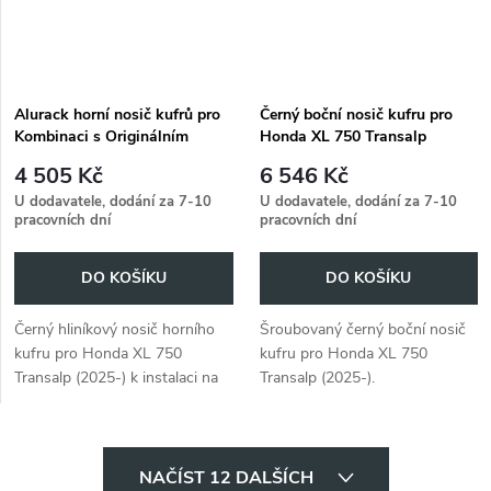
Alurack horní nosič kufrů pro
Černý boční nosič kufru pro
Kombinaci s Originálním
Honda XL 750 Transalp
držákem zavazadel, pro Honda
(2025-)
4 505 Kč
6 546 Kč
XL 750 Transalp (2025-)
U dodavatele, dodání za 7-10
U dodavatele, dodání za 7-10
pracovních dní
pracovních dní
DO KOŠÍKU
DO KOŠÍKU
Černý hliníkový nosič horního
Šroubovaný černý boční nosič
kufru pro Honda XL 750
kufru pro Honda XL 750
Transalp (2025-) k instalaci na
Transalp (2025-).
originální nosič zavazadel.
O
NAČÍST 12 DALŠÍCH