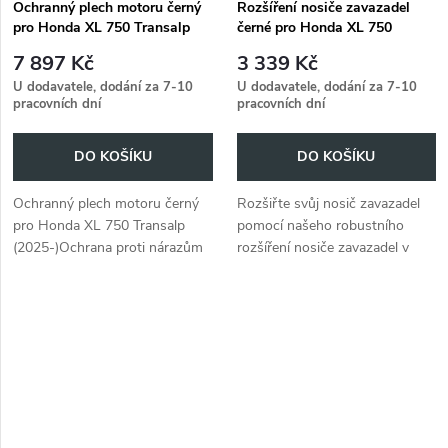
Ochranný plech motoru černý
Rozšíření nosiče zavazadel
pro Honda XL 750 Transalp
černé pro Honda XL 750
(2025-)
Transalp (2025-)
7 897 Kč
3 339 Kč
U dodavatele, dodání za 7-10
U dodavatele, dodání za 7-10
pracovních dní
pracovních dní
DO KOŠÍKU
DO KOŠÍKU
Ochranný plech motoru černý
Rozšiřte svůj nosič zavazadel
pro Honda XL 750 Transalp
pomocí našeho robustního
(2025-)Ochrana proti nárazům
rozšíření nosiče zavazadel v
a odštípnutí od kamenem.
černé barvě pro Honda XL 750
Transalp (2025-)