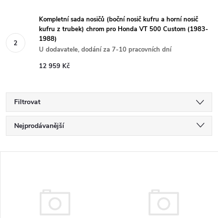
Kompletní sada nosičů (boční nosič kufru a horní nosič
kufru z trubek) chrom pro Honda VT 500 Custom (1983-
1988)
U dodavatele, dodání za 7-10 pracovních dní
12 959 Kč
Filtrovat
Ř
Nejprodávanější
a
Nejlevnější
V
Nejdražší
z
ý
Abecedně
e
p