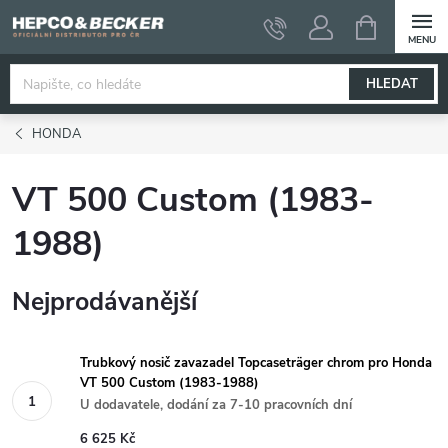
Přejít
NÁKUPNÍ
KOŠÍK
na
obsah
HLEDAT
HONDA
VT 500 Custom (1983-
1988)
Nejprodávanější
Trubkový nosič zavazadel Topcaseträger chrom pro Honda
VT 500 Custom (1983-1988)
U dodavatele, dodání za 7-10 pracovních dní
6 625 Kč