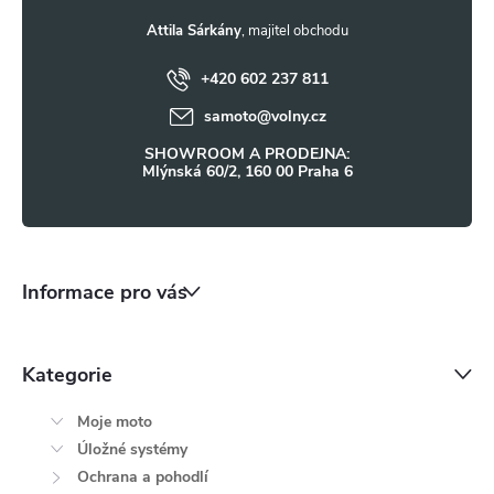
y
t
Attila Sárkány
v
ý
+420 602 237 811
í
samoto
@
volny.cz
p
SHOWROOM A PRODEJNA:
i
Mlýnská 60/2, 160 00 Praha 6
s
u
Informace pro vás
Kategorie
Moje moto
Úložné systémy
Ochrana a pohodlí