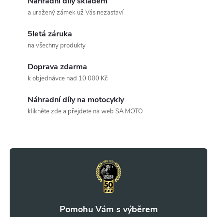
ů
v
Náhradní díly skladem
ů
a uražený zámek už Vás nezastaví
l
5letá záruka
á
na všechny produkty
d
Doprava zdarma
a
k objednávce nad 10 000 Kč
c
Náhradní díly na motocykly
klikněte zde a přejdete na web SA MOTO
í
Z
p
r
á
v
p
k
a