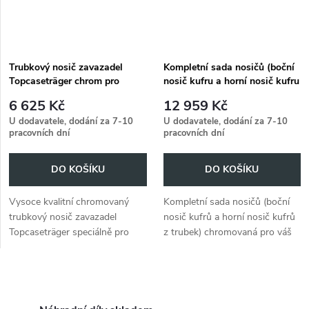
n
i
í
s
p
Trubkový nosič zavazadel
Kompletní sada nosičů (boční
Topcaseträger chrom pro
nosič kufru a horní nosič kufru
p
Honda VT 500 Custom (1983-
z trubek) chrom pro Honda VT
r
6 625 Kč
12 959 Kč
1988)
500 Custom (1983-1988)
r
U dodavatele, dodání za 7-10
U dodavatele, dodání za 7-10
pracovních dní
pracovních dní
o
o
DO KOŠÍKU
DO KOŠÍKU
d
d
Vysoce kvalitní chromovaný
Kompletní sada nosičů (boční
u
trubkový nosič zavazadel
nosič kufrů a horní nosič kufrů
u
Topcaseträger speciálně pro
z trubek) chromovaná pro váš
k
Honda VT 500 Custom z let
vůz Honda VT 500 Custom
k
1983 až 1988.
(1983-1988).
t
O
t