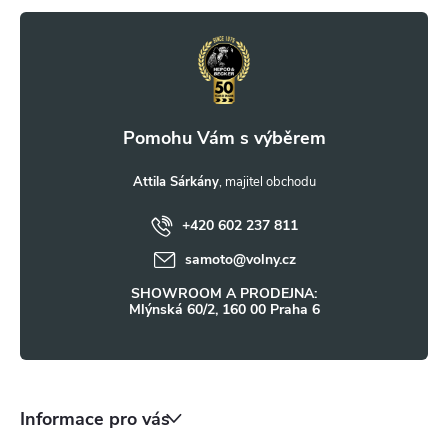
r
á
v
p
k
a
y
t
Attila Sárkány
v
ý
+420 602 237 811
í
samoto
@
volny.cz
p
SHOWROOM A PRODEJNA:
i
Mlýnská 60/2, 160 00 Praha 6
s
u
Informace pro vás