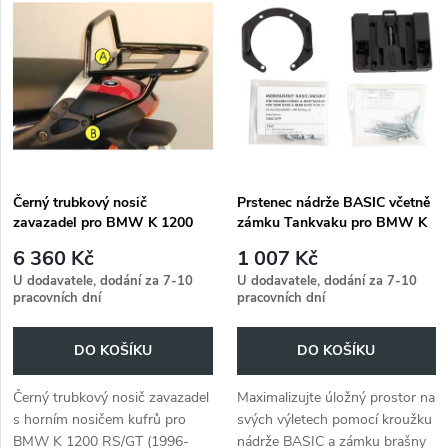
z
ý
Abecedně
e
p
n
i
í
s
p
Černý trubkový nosič
Prstenec nádrže BASIC včetně
zavazadel pro BMW K 1200
zámku Tankvaku pro BMW K
p
RS/GT (1996-2005)
1200 RS/GT (1996-2005)
r
6 360 Kč
1 007 Kč
r
U dodavatele, dodání za 7-10
U dodavatele, dodání za 7-10
pracovních dní
pracovních dní
o
o
DO KOŠÍKU
DO KOŠÍKU
d
d
Černý trubkový nosič zavazadel
Maximalizujte úložný prostor na
u
s horním nosičem kufrů pro
svých výletech pomocí kroužku
u
BMW K 1200 RS/GT (1996-
nádrže BASIC a zámku brašny