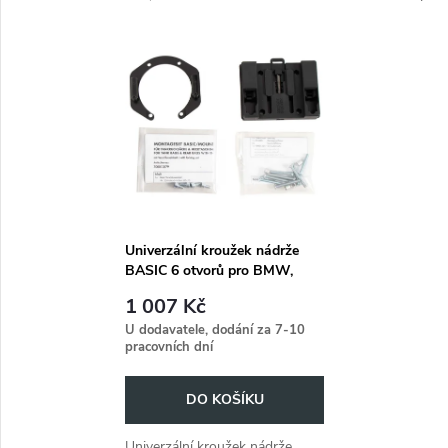
k
2005). Poskytuje další úložný
na nádrž pro BMW K 1200
k
prostor pro zavazadla a
RS/GT (1996-2005).
t
příslušenství.
t
ů
ů
Univerzální kroužek nádrže
BASIC 6 otvorů pro BMW,
KTM, Ducati
1 007 Kč
U dodavatele, dodání za 7-10
pracovních dní
DO KOŠÍKU
Univerzální kroužek nádrže