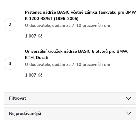
Prstenec nádrže BASIC včetně zámku Tankvaku pro BMW
K 1200 RS/GT (1996-2005)
U dodavatele, dodání za 7-10 pracovních dní
1 007 Kč
Univerzální kroužek nádrže BASIC 6 otvorů pro BMW,
KTM, Ducati
U dodavatele, dodání za 7-10 pracovních dní
1 007 Kč
Filtrovat
Ř
Nejprodávanější
a
Nejlevnější
V
Nejdražší