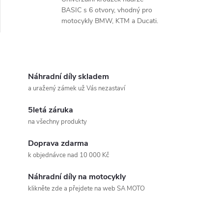
BASIC s 6 otvory, vhodný pro
motocykly BMW, KTM a Ducati.
O
v
Náhradní díly skladem
a uražený zámek už Vás nezastaví
l
5letá záruka
á
na všechny produkty
d
Doprava zdarma
a
k objednávce nad 10 000 Kč
c
Náhradní díly na motocykly
klikněte zde a přejdete na web SA MOTO
í
Z
p