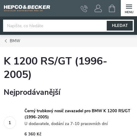
Přejít
NÁKUPNÍ
KOŠÍK
na
obsah
HLEDAT
BMW
K 1200 RS/GT (1996-
2005)
Nejprodávanější
Černý trubkový nosič zavazadel pro BMW K 1200 RS/GT
(1996-2005)
U dodavatele, dodání za 7-10 pracovních dní
6 360 Kč