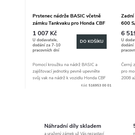
Prstenec nádrže BASIC včetně
Zadní
zámku Tankvaku pro Honda CBF
600 S
600 S/N (2008-2013)
1 007 Kč
6 51
U dodavatele,
U dodav
DO KOŠÍKU
dodání za 7-10
dodání
pracovních dní
pracovn
Pomocí kroužku na nádrž BASIC a
Černý z
zajišťovací jednotky pevně upevněte
pro mo
svůj vak na nádrž k vozidlu Honda CBF
2008 a
600 S/N (2008-2013).
Kód:
516953 00 01
O
v
Náhradní díly skladem
a uražený zámek už Vás nezastaví
n