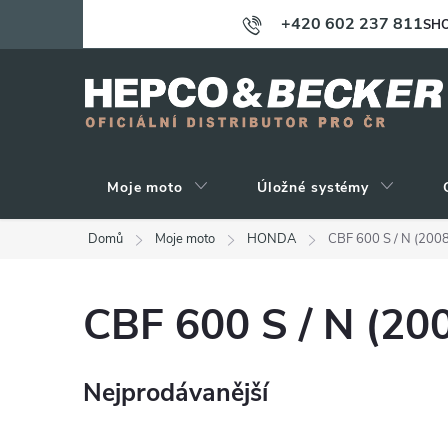
Přejít
+420 602 237 811
SHO
na
obsah
Moje moto
Úložné systémy
Domů
Moje moto
HONDA
CBF 600 S / N (200
CBF 600 S / N (20
Nejprodávanější