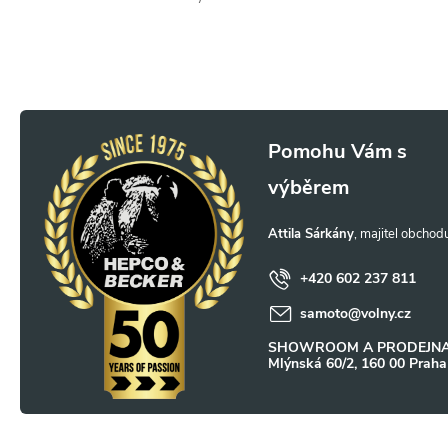
l
á
d
a
Z
c
á
í
p
p
Attila Sárkány
a
r
+420 602 237 811
v
samoto
@
volny.cz
t
SHOWROOM A PRODEJNA
k
Mlýnská 60/2, 160 00 Praha
í
y
v