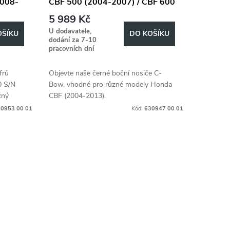
2008-
CBF 500 (2004-2007) / CBF 600
(2004-2007) / CBF 600 (2008-
5 989 Kč
2013) / CBF 1000 (2006-2011)
U dodavatele,
OŠÍKU
DO KOŠÍKU
dodání za 7-10
pracovních dní
frů
Objevte naše černé boční nosiče C-
0 S/N
Bow, vhodné pro různé modely Honda
žný
CBF (2004-2013).
0953 00 01
Kód:
630947 00 01