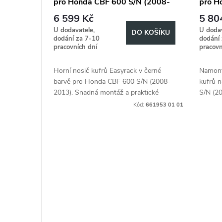
pro Honda CBF 600 S/N (2008-
pro H
r
u
2013)
2013
6 599 Kč
5 80
o
U dodavatele,
U dodav
k
DO KOŠÍKU
dodání za 7-10
dodání
pracovních dní
pracovn
d
t
Horní nosič kufrů Easyrack v černé
Namontu
u
ů
barvě pro Honda CBF 600 S/N (2008-
kufrů 
2013). Snadná montáž a praktické
S/N (20
k
uložení zavazadel
prostor
Kód:
661953 01 01
t
ů