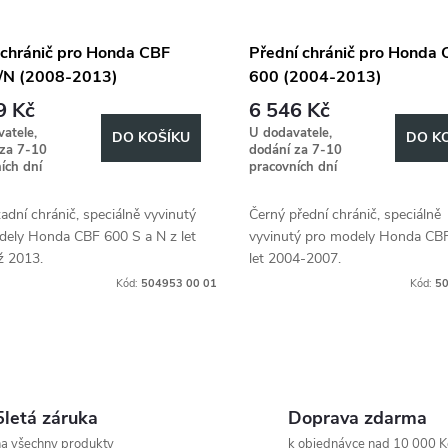
 chránič pro Honda CBF
Přední chránič pro Honda 
/N (2008-2013)
600 (2004-2013)
9 Kč
6 546 Kč
atele,
U dodavatele,
DO KOŠÍKU
DO K
 za 7-10
dodání za 7-10
ích dní
pracovních dní
adní chránič, speciálně vyvinutý
Černý přední chránič, speciálně
dely Honda CBF 600 S a N z let
vyvinutý pro modely Honda CB
ž 2013.
let 2004-2007.
Kód:
504953 00 01
Kód:
50
5letá záruka
Doprava zdarma
a všechny produkty
k objednávce nad 10 000 K