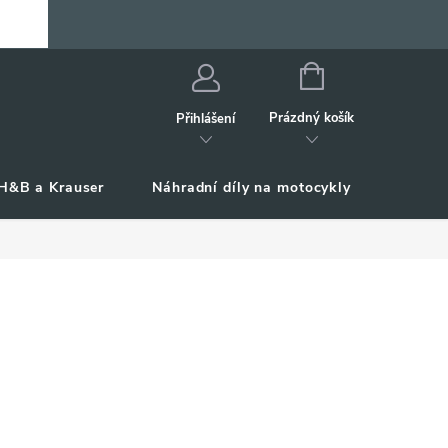
NÁKUPNÍ
KOŠÍK
Prázdný košík
Přihlášení
H&B a Krauser
Náhradní díly na motocykly
Příslu