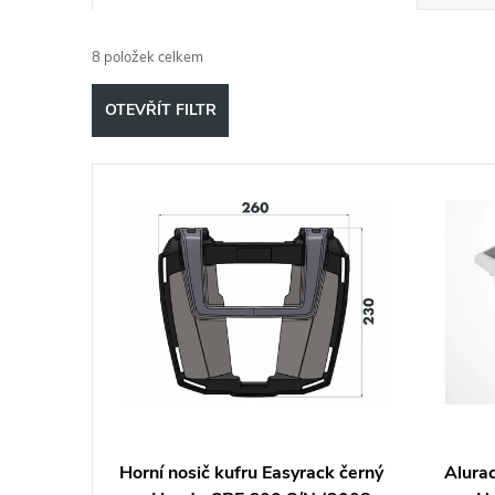
a
8
položek celkem
z
OTEVŘÍT FILTR
e
V
n
ý
í
p
p
i
r
s
o
p
d
Horní nosič kufru Easyrack černý
Alurac