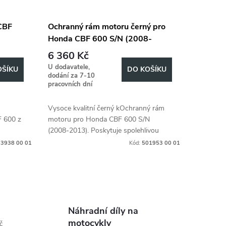
CBF
Ochranný rám motoru černý pro
Honda CBF 600 S/N (2008-
2013)
6 360 Kč
U dodavatele,
OŠÍKU
DO KOŠÍKU
dodání za 7-10
pracovních dní
Vysoce kvalitní černý kOchranný rám
F 600 z
motoru pro Honda CBF 600 S/N
(2008-2013). Poskytuje spolehlivou
ochranu motoru.
3938 00 01
Kód:
501953 00 01
Náhradní díly na
motocykly
č