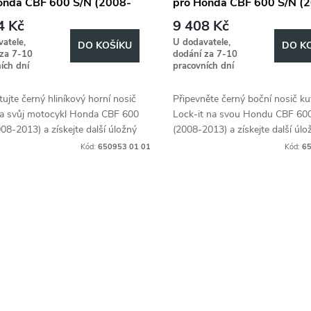
onda CBF 600 S/N (2008-
pro Honda CBF 600 S/N (
)
2013)
4 Kč
9 408 Kč
atele,
U dodavatele,
DO KOŠÍKU
DO K
 za 7-10
dodání za 7-10
ích dní
pracovních dní
jte černý hliníkový horní nosič
Připevněte černý boční nosič ku
na svůj motocykl Honda CBF 600
Lock-it na svou Hondu CBF 60
08-2013) a získejte další úložný
(2008-2013) a získejte další úlo
.
prostor.
Kód:
650953 01 01
Kód:
65