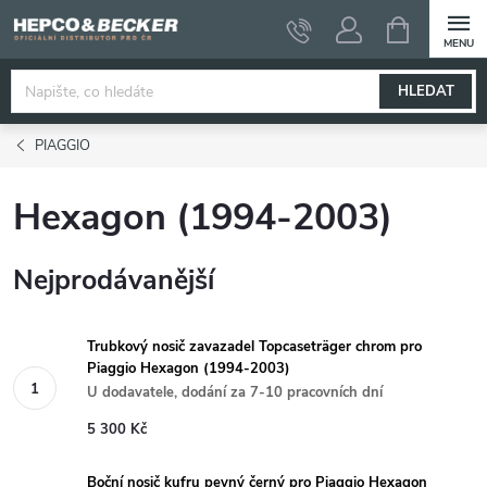
Přejít
NÁKUPNÍ
KOŠÍK
na
obsah
HLEDAT
PIAGGIO
Hexagon (1994-2003)
Nejprodávanější
Trubkový nosič zavazadel Topcaseträger chrom pro
Piaggio Hexagon (1994-2003)
U dodavatele, dodání za 7-10 pracovních dní
5 300 Kč
Boční nosič kufru pevný černý pro Piaggio Hexagon