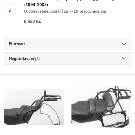
(1994-2003)
U dodavatele, dodání za 7-10 pracovních dní
5 433 Kč
Filtrovat
Ř
Nejprodávanější
a
Nejlevnější
V
Nejdražší
z
ý
Abecedně
e
p
n
i
í