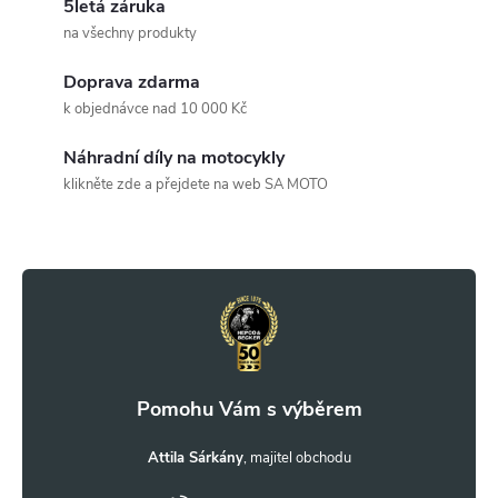
5letá záruka
á
na všechny produkty
d
Doprava zdarma
a
k objednávce nad 10 000 Kč
c
Náhradní díly na motocykly
klikněte zde a přejdete na web SA MOTO
í
Z
p
r
á
v
p
k
a
y
t
Attila Sárkány
v