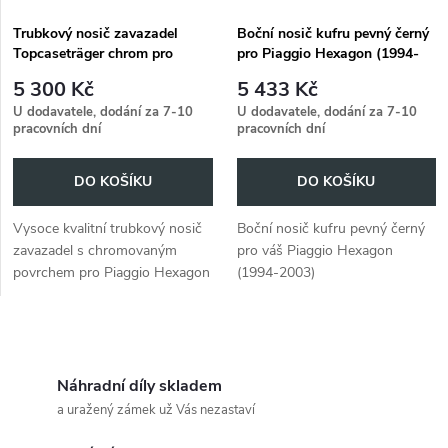
s
p
Trubkový nosič zavazadel
Boční nosič kufru pevný černý
Topcaseträger chrom pro
pro Piaggio Hexagon (1994-
p
Piaggio Hexagon (1994-2003)
2003)
r
5 300 Kč
5 433 Kč
r
U dodavatele, dodání za 7-10
U dodavatele, dodání za 7-10
pracovních dní
pracovních dní
o
o
DO KOŠÍKU
DO KOŠÍKU
d
d
Vysoce kvalitní trubkový nosič
Boční nosič kufru pevný černý
u
zavazadel s chromovaným
pro váš Piaggio Hexagon
u
povrchem pro Piaggio Hexagon
(1994-2003)
k
(1994-2003). Bezpečně
k
připevněte horní kufr a cestujte
t
s dalším úložným prostorem.
O
t
ů
v
Náhradní díly skladem
ů
a uražený zámek už Vás nezastaví
l