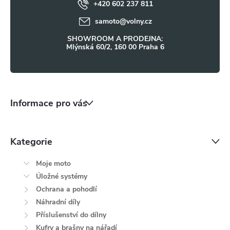
ý
+420 602 237 811
í
samoto
@
volny.cz
p
SHOWROOM A PRODEJNA:
i
Mlýnská 60/2, 160 00 Praha 6
s
u
Informace pro vás
Kategorie
Moje moto
Úložné systémy
Ochrana a pohodlí
Náhradní díly
Příslušenství do dílny
Kufry a brašny na nářadí