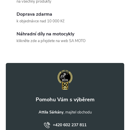
á
na všechny produkty
d
Doprava zdarma
a
k objednávce nad 10 000 Kč
c
Náhradní díly na motocykly
klikněte zde a přejdete na web SA MOTO
í
Z
p
r
á
v
p
k
a
y
t
Attila Sárkány
v
ý
+420 602 237 811