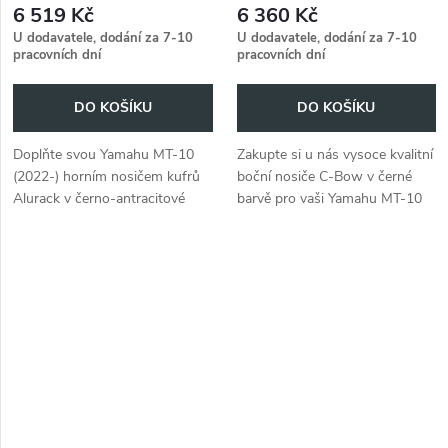
6 519 Kč
6 360 Kč
U dodavatele, dodání za 7-10
U dodavatele, dodání za 7-10
pracovních dní
pracovních dní
DO KOŠÍKU
DO KOŠÍKU
Doplňte svou Yamahu MT-10
Zakupte si u nás vysoce kvalitní
(2022-) horním nosičem kufrů
boční nosiče C-Bow v černé
Alurack v černo-antracitové
barvě pro vaši Yamahu MT-10
barvě, který je specifický pro
(2022-).
tento model.