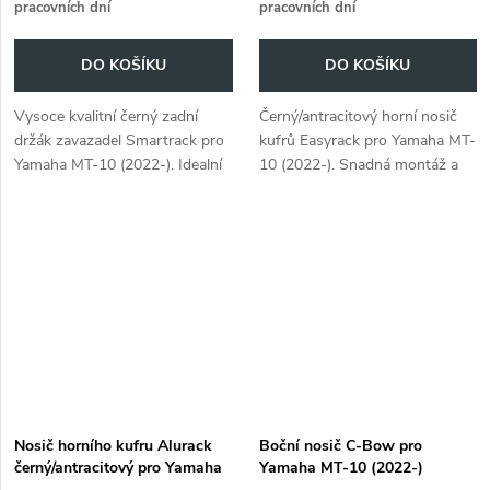
pracovních dní
pracovních dní
DO KOŠÍKU
DO KOŠÍKU
Vysoce kvalitní černý zadní
Černý/antracitový horní nosič
držák zavazadel Smartrack pro
kufrů Easyrack pro Yamaha MT-
Yamaha MT-10 (2022-). Idealní
10 (2022-). Snadná montáž a
řešení pro přivázání batohů, či
robustní konstrukce.
bleskové připevnění měkkých
Brašen Hepco&Becker na...
Nosič horního kufru Alurack
Boční nosič C-Bow pro
černý/antracitový pro Yamaha
Yamaha MT-10 (2022-)
MT-10 (2022-)