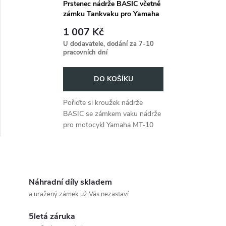
Prstenec nádrže BASIC včetně
zámku Tankvaku pro Yamaha
MT-10 (2022-)
1 007 Kč
U dodavatele, dodání za 7-10
pracovních dní
DO KOŠÍKU
Pořiďte si kroužek nádrže
BASIC se zámkem vaku nádrže
pro motocykl Yamaha MT-10
(2022-).
O
v
Náhradní díly skladem
a uražený zámek už Vás nezastaví
l
5letá záruka