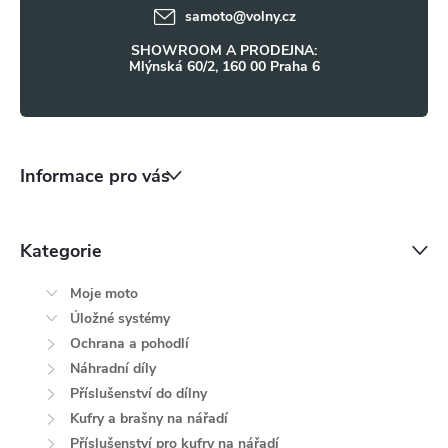
í
samoto
@
volny.cz
p
SHOWROOM A PRODEJNA:
i
Mlýnská 60/2, 160 00 Praha 6
s
u
Informace pro vás
Kategorie
Moje moto
Úložné systémy
Ochrana a pohodlí
Náhradní díly
Příslušenství do dílny
Kufry a brašny na nářadí
Příslušenství pro kufry na nářadí