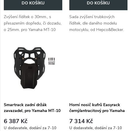
o
DO KOŠÍKU
DO KOŠÍKU
d
d
Zvýšení řídítek o 30mm., s
Sada zvýšení trubkových
u
přesazením dopředu, či dozadu,
řídítek, dle daného modelu
u
o 25mm. pro Yamaha MT-10
motocyklu, od Hepco&Becker.
k
(2022-2024).
Díky změně ergonometrie,
k
zvyšuje jízdní komfort, dle
t
individuálních požadavků řidiče.
t
ů
ů
Smartrack zadní držák
Horní nosič kufrů Easyrack
zavazadel, pro Yamaha MT-10
černý/antracitový pro Yamaha
(2022-)
MT-10 (2022-)
6 387 Kč
7 314 Kč
U dodavatele, dodání za 7-10
U dodavatele, dodání za 7-10