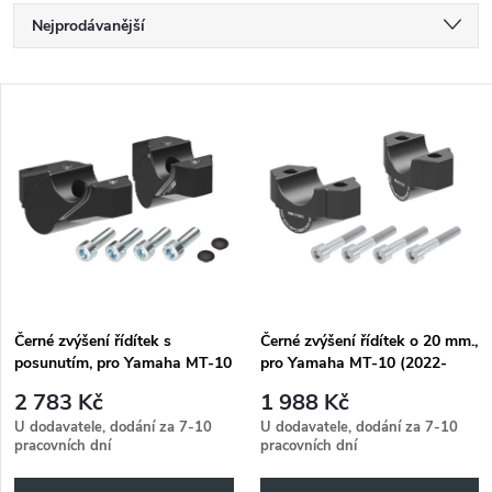
Ř
Nejprodávanější
a
Nejlevnější
V
Nejdražší
z
ý
Abecedně
e
p
n
i
í
s
p
Černé zvýšení řídítek s
Černé zvýšení řídítek o 20 mm.,
posunutím, pro Yamaha MT-10
pro Yamaha MT-10 (2022-
p
(2022-2024)
2024)
r
2 783 Kč
1 988 Kč
r
U dodavatele, dodání za 7-10
U dodavatele, dodání za 7-10
pracovních dní
pracovních dní
o