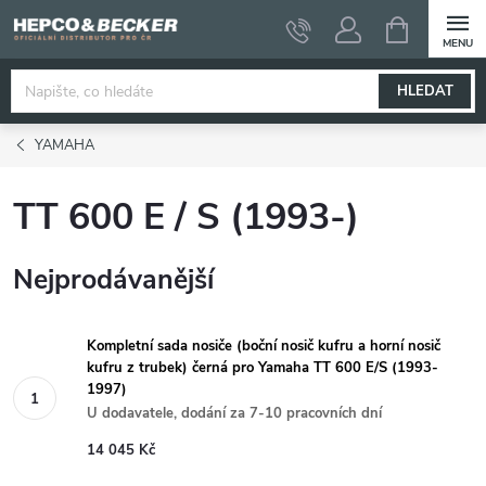
Přejít
NÁKUPNÍ
KOŠÍK
na
obsah
HLEDAT
YAMAHA
TT 600 E / S (1993-)
Nejprodávanější
Kompletní sada nosiče (boční nosič kufru a horní nosič
kufru z trubek) černá pro Yamaha TT 600 E/S (1993-
1997)
U dodavatele, dodání za 7-10 pracovních dní
14 045 Kč