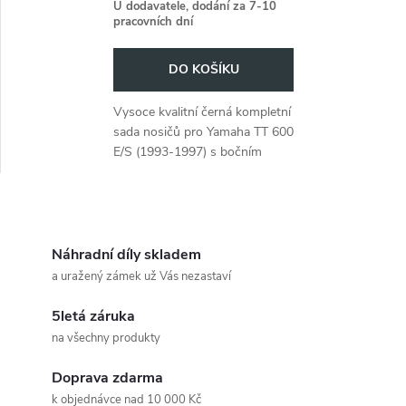
r
U dodavatele, dodání za 7-10
pracovních dní
o
o
DO KOŠÍKU
d
d
Vysoce kvalitní černá kompletní
u
sada nosičů pro Yamaha TT 600
u
E/S (1993-1997) s bočním
k
nosičem kufrů a horním
k
nosičem kufrů na trubkový
t
nosič.
O
t
ů
v
Náhradní díly skladem
ů
a uražený zámek už Vás nezastaví
l
5letá záruka
á
na všechny produkty
d
Doprava zdarma
k objednávce nad 10 000 Kč