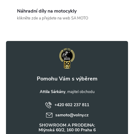
a
c
Náhradní díly na motocykly
klikněte zde a přejdete na web SA MOTO
í
Z
p
r
á
v
p
k
a
y
t
Attila Sárkány
v
ý
+420 602 237 811
í
samoto
@
volny.cz
p
SHOWROOM A PRODEJNA:
i
Mlýnská 60/2, 160 00 Praha 6