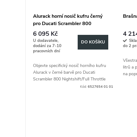
Alurack horní nosič kufru černý
Brašna
pro Ducati Scrambler 800
Nightshift/Full Throttle (2023-)
6 095 Kč
4 21
U dodavatele,
Skl
DO KOŠÍKU
dodání za 7-10
do 2 pr
pracovních dní
Všestr
Objevte specifický nosič horního kufru
litrů a
Alurack v černé barvě pro Ducati
na pop
Scrambler 800 Nightshift/Full Throttle
(2023-).
Kód:
6527654 01 01