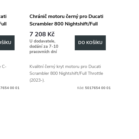
ati
Chránič motoru černý pro Ducati
ull
Scrambler 800 Nightshift/Full
Throttle (2023-)
7 208 Kč
U dodavatele,
OŠÍKU
DO KOŠÍKU
dodání za 7-10
pracovních dní
e C-
Kvalitní černý kryt motoru pro Ducati
Scrambler 800 Nightshift/Full Throttle
(2023-).
7654 00 01
Kód:
5017654 00 01