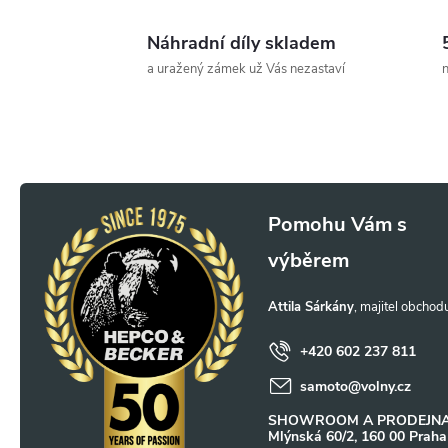
v
Náhradní díly skladem
l
a uražený zámek už Vás nezastaví
n
á
d
a
Z
c
á
í
p
p
Attila Sárkány
a
r
+420 602 237 811
v
samoto
@
volny.cz
t
SHOWROOM A PRODEJNA
k
Mlýnská 60/2, 160 00 Praha