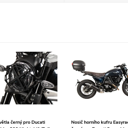
větla černý pro Ducati
Nosič horního kufru Easyra