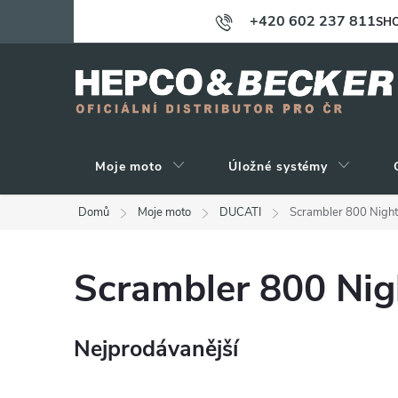
Přejít
+420 602 237 811
SHO
na
obsah
Moje moto
Úložné systémy
Domů
Moje moto
DUCATI
Scrambler 800 Nightsh
Scrambler 800 Night
Nejprodávanější