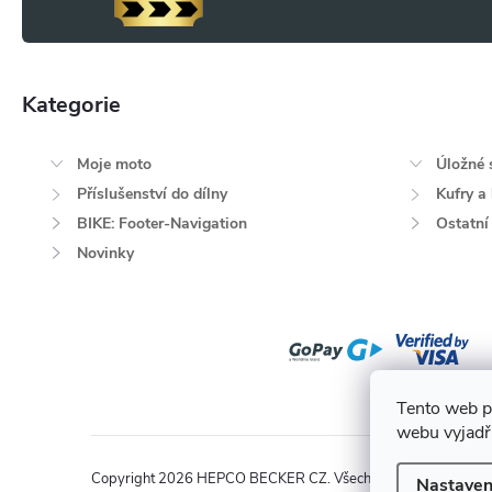
í
y
v
Kategorie
Přeskočit
ý
kategorie
p
Moje moto
Úložné 
i
Příslušenství do dílny
Kufry a
BIKE: Footer-Navigation
Ostatní
s
Novinky
u
Tento web p
webu vyjadřu
Copyright 2026
HEPCO BECKER CZ
. Všechna práva vyhrazen
Nastaven