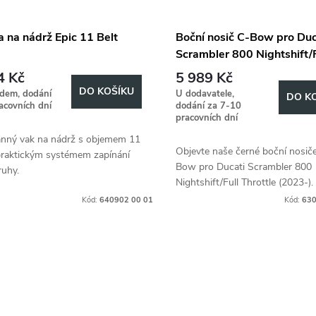
 na nádrž Epic 11 Belt
Boční nosič C-Bow pro Duc
Scrambler 800 Nightshift/F
Throttle (2023-)
4 Kč
5 989 Kč
DO KOŠÍKU
adem, dodání
U dodavatele,
DO K
acovních dní
dodání za 7-10
pracovních dní
anný vak na nádrž s objemem 11
Objevte naše černé boční nosič
 praktickým systémem zapínání
Bow pro Ducati Scrambler 800
ruhy.
Nightshift/Full Throttle (2023-).
Kód:
640902 00 01
Kód:
630