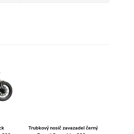
ck
Trubkový nosič zavazadel černý