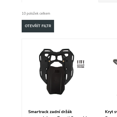
a
10
položek celkem
z
OTEVŘÍT FILTR
e
V
n
ý
í
p
p
i
r
s
o
p
d
Smartrack zadní držák
Kryt s