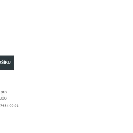
ull
OŠÍKU
 pro
 800
7654 00 91