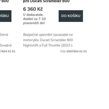
r 800
pro Ducati Scrambler 800
023-)
Nightshift/Full Throttle (2023-)
6 360 Kč
U dodavatele,
OŠÍKU
DO KOŠÍKU
dodání za 7-10
pracovních dní
 černé
Bezpečné upevnění zavazadel na
motocyklu Ducati Scrambler 800
. Snadná
Nightshift a Full Throttle (2023-).
vazadel.
7654 01 01
Kód:
6587654 01 01