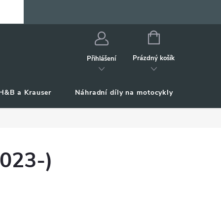
NÁKUPNÍ
KOŠÍK
Prázdný košík
Přihlášení
H&B a Krauser
Náhradní díly na motocykly
Příslu
2023-)