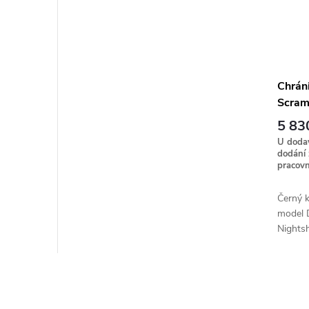
Chráni
Scramb
Thrott
5 83
U dodav
dodání
pracovn
Černý k
model 
Nightsh
O