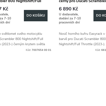
ler 800 Nightshift/Full
černý pro Ducati Scramble
le (2023-)
Nightshift/Full Throttle (2
7 Kč
6 890 Kč
atele,
U dodavatele,
DO KOŠÍKU
DO K
 za 7-10
dodání za 7-10
ích dní
pracovních dní
e světlomet svého motocyklu
Nosič horního kufru Easyrack v
Scrambler 800 Nightshift/Full
barvě pro Ducati Scrambler 800
e (2023-) černým krytem světla
Nightshift/Full Throttle (2023-)
lečnosti Hepco&Becker.
montáž, ideální pro přepravu za
Kód:
7007654 00 01
Kód:
661