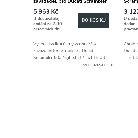
zavazadel, pro Ducati Scrambler
Scramb
r
u
800 Nightshift / Full Throttle
Thrott
5 963 Kč
3 12
(2023-)
o
U dodavatele,
U dodav
k
DO KOŠÍKU
dodání za 7-10
dodání
pracovních dní
pracovn
d
t
Vysoce kvalitní černý zadní držák
Chraňt
u
ů
zavazadel Smartrack pro Ducati
Ducati 
Scrambler 800 Nightshift / Full Throttle
Throttl
k
(2023-). Idealní řešení pro přivázání
od spo
Kód:
6807654 01 01
batohů, či bleskové připevnění...
t
ů