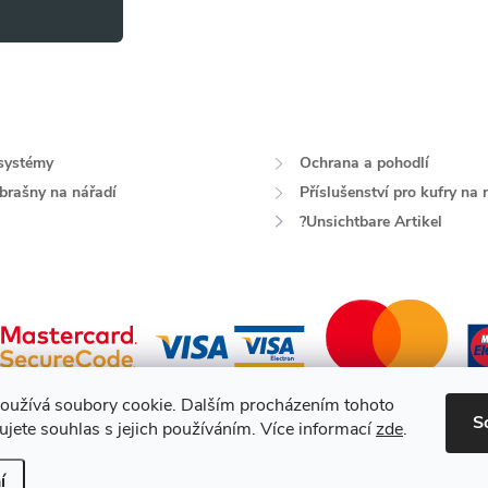
systémy
Ochrana a pohodlí
 brašny na nářadí
Příslušenství pro kufry na 
?Unsichtbare Artikel
oužívá soubory cookie. Dalším procházením tohoto
S
jete souhlas s jejich používáním. Více informací
zde
.
a.
í