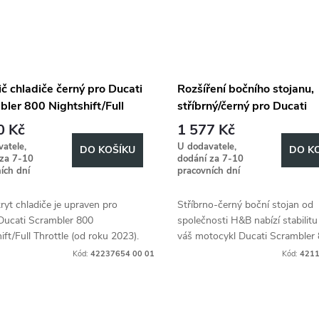
č chladiče černý pro Ducati
Rozšíření bočního stojanu,
ler 800 Nightshift/Full
stříbrný/černý pro Ducati
le (2023-)
Scrambler 800 Nightshift/F
0 Kč
1 577 Kč
Throttle (2023-)
atele,
U dodavatele,
DO KOŠÍKU
DO K
 za 7-10
dodání za 7-10
ích dní
pracovních dní
ryt chladiče je upraven pro
Stříbrno-černý boční stojan od
Ducati Scrambler 800
společnosti H&B nabízí stabilitu
ift/Full Throttle (od roku 2023).
váš motocykl Ducati Scrambler
Nightshift/Full Throttle (2023-).
Kód:
42237654 00 01
Kód:
4211