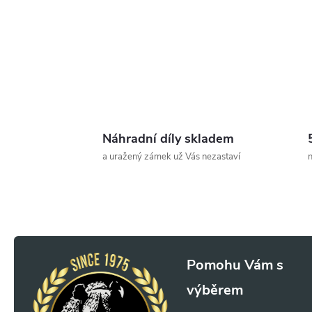
Náhradní díly skladem
a uražený zámek už Vás nezastaví
n
Z
á