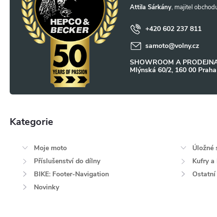
p
Attila Sárkány
a
+420 602 237 811
samoto
@
volny.cz
t
SHOWROOM A PRODEJNA
Mlýnská 60/2, 160 00 Praha
í
Kategorie
Přeskočit
kategorie
Moje moto
Úložné 
Příslušenství do dílny
Kufry a
BIKE: Footer-Navigation
Ostatní
Novinky