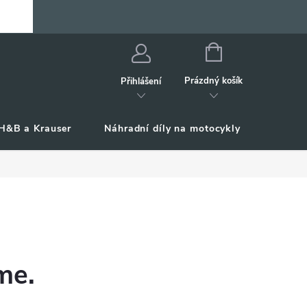
NÁKUPNÍ
KOŠÍK
Prázdný košík
Přihlášení
H&B a Krauser
Náhradní díly na motocykly
Příslu
me.