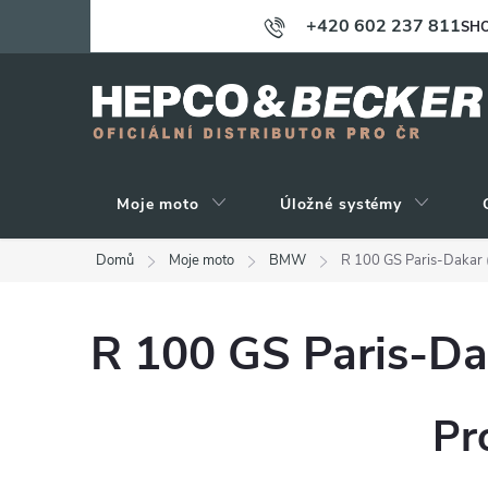
Přejít
+420 602 237 811
SHO
na
obsah
Moje moto
Úložné systémy
Domů
Moje moto
BMW
R 100 GS Paris-Dakar
R 100 GS Paris-Da
Pr