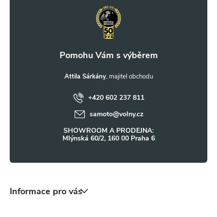
r
á
v
p
k
a
y
t
Attila Sárkány
v
ý
+420 602 237 811
í
samoto
@
volny.cz
p
SHOWROOM A PRODEJNA:
i
Mlýnská 60/2, 160 00 Praha 6
s
u
Informace pro vás