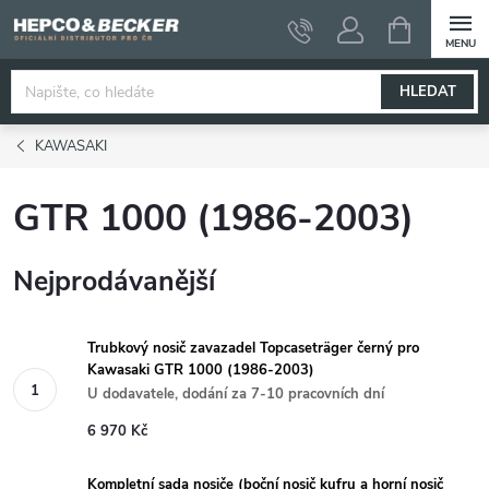
Přejít
NÁKUPNÍ
KOŠÍK
na
obsah
HLEDAT
KAWASAKI
GTR 1000 (1986-2003)
Nejprodávanější
Trubkový nosič zavazadel Topcaseträger černý pro
Kawasaki GTR 1000 (1986-2003)
U dodavatele, dodání za 7-10 pracovních dní
6 970 Kč
Kompletní sada nosiče (boční nosič kufru a horní nosič