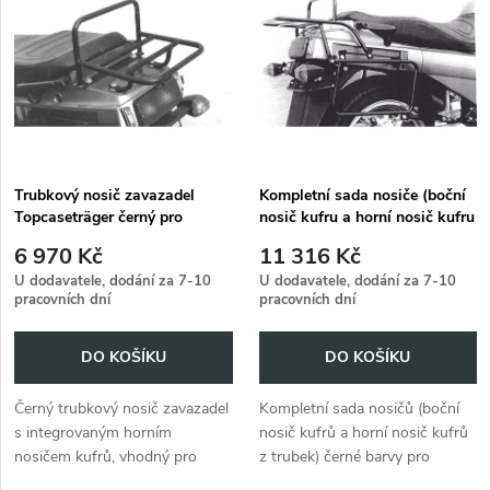
ý
Abecedně
e
p
n
i
í
s
p
Trubkový nosič zavazadel
Kompletní sada nosiče (boční
Topcaseträger černý pro
nosič kufru a horní nosič kufru
p
Kawasaki GTR 1000 (1986-
z trubek) černá pro Kawasaki
r
6 970 Kč
11 316 Kč
2003)
GTR 1000 (1986-2003)
r
U dodavatele, dodání za 7-10
U dodavatele, dodání za 7-10
pracovních dní
pracovních dní
o
o
DO KOŠÍKU
DO KOŠÍKU
d
d
Černý trubkový nosič zavazadel
Kompletní sada nosičů (boční
u
s integrovaným horním
nosič kufrů a horní nosič kufrů
u
nosičem kufrů, vhodný pro
z trubek) černé barvy pro
k
modely Kawasaki GTR 1000 z
Kawasaki GTR 1000 (1986-