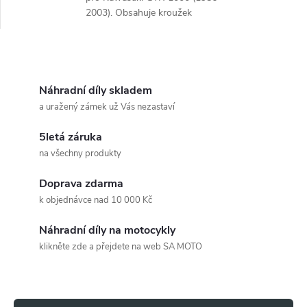
2003). Obsahuje kroužek
nádrže BASIC a bezpečnou
uzamykací jednotku.
O
v
Náhradní díly skladem
a uražený zámek už Vás nezastaví
l
5letá záruka
á
na všechny produkty
d
Doprava zdarma
a
k objednávce nad 10 000 Kč
c
Náhradní díly na motocykly
klikněte zde a přejdete na web SA MOTO
í
Z
p