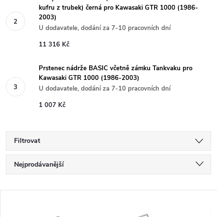
kufru z trubek) černá pro Kawasaki GTR 1000 (1986-
2003)
U dodavatele, dodání za 7-10 pracovních dní
11 316 Kč
Prstenec nádrže BASIC včetně zámku Tankvaku pro
Kawasaki GTR 1000 (1986-2003)
U dodavatele, dodání za 7-10 pracovních dní
1 007 Kč
Filtrovat
Ř
Nejprodávanější
a
Nejlevnější
V
Nejdražší
z