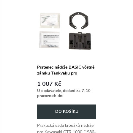
k
let 1986 až 2003.
2003).
t
t
ů
ů
Prstenec nádrže BASIC včetně
zámku Tankvaku pro
Kawasaki GTR 1000 (1986-
1 007 Kč
2003)
U dodavatele, dodání za 7-10
pracovních dní
DO KOŠÍKU
Praktická sada kroužků nádrže
pro Kawasaki GTR 1000 (1986-