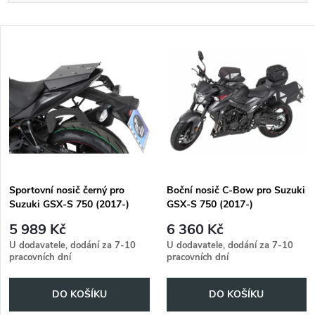
a
Nejlevnější
V
Nejdražší
z
ý
Abecedně
e
p
n
i
í
s
p
Sportovní nosič černý pro
Boční nosič C-Bow pro Suzuki
Suzuki GSX-S 750 (2017-)
GSX-S 750 (2017-)
p
r
5 989 Kč
6 360 Kč
r
U dodavatele, dodání za 7-10
U dodavatele, dodání za 7-10
pracovních dní
pracovních dní
o
o
DO KOŠÍKU
DO KOŠÍKU
d