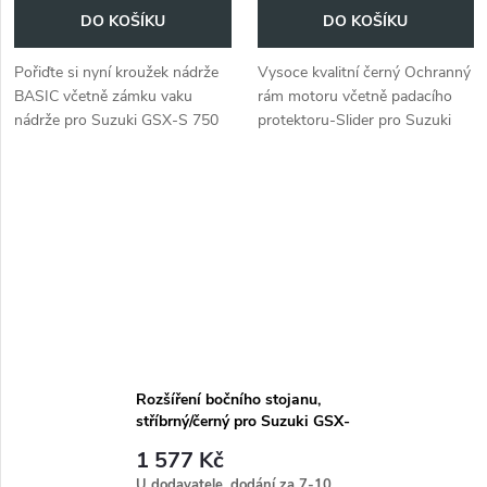
DO KOŠÍKU
DO KOŠÍKU
Pořiďte si nyní kroužek nádrže
Vysoce kvalitní černý Ochranný
BASIC včetně zámku vaku
rám motoru včetně padacího
nádrže pro Suzuki GSX-S 750
protektoru-Slider pro Suzuki
(2017-).
GSX-S 750 (modelový rok 2017
a novější).
Rozšíření bočního stojanu,
stříbrný/černý pro Suzuki GSX-
S 750 (2017-)
1 577 Kč
U dodavatele, dodání za 7-10