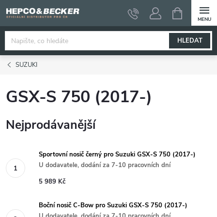
Přejít
NÁKUPNÍ
KOŠÍK
na
obsah
HLEDAT
SUZUKI
GSX-S 750 (2017-)
Nejprodávanější
Sportovní nosič černý pro Suzuki GSX-S 750 (2017-)
U dodavatele, dodání za 7-10 pracovních dní
5 989 Kč
Boční nosič C-Bow pro Suzuki GSX-S 750 (2017-)
U dodavatele, dodání za 7-10 pracovních dní