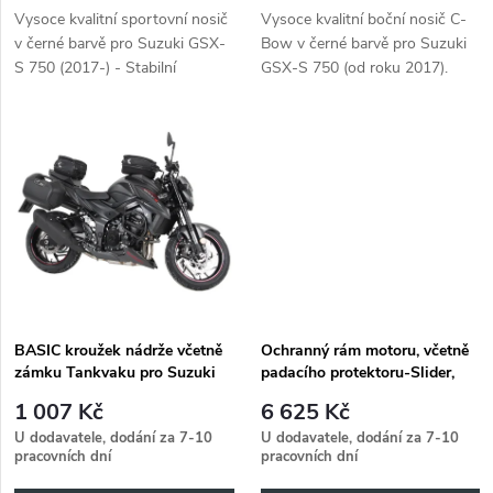
d
Vysoce kvalitní sportovní nosič
Vysoce kvalitní boční nosič C-
u
v černé barvě pro Suzuki GSX-
Bow v černé barvě pro Suzuki
u
S 750 (2017-) - Stabilní
GSX-S 750 (od roku 2017).
k
upevnění zavazadel
Perfektně sedí a snadno se
k
instaluje.
t
t
ů
ů
BASIC kroužek nádrže včetně
Ochranný rám motoru, včetně
zámku Tankvaku pro Suzuki
padacího protektoru-Slider,
GSX-S 750 (2017-)
černý pro Suzuki GSX-S 750
1 007 Kč
6 625 Kč
(2017-)
U dodavatele, dodání za 7-10
U dodavatele, dodání za 7-10
pracovních dní
pracovních dní