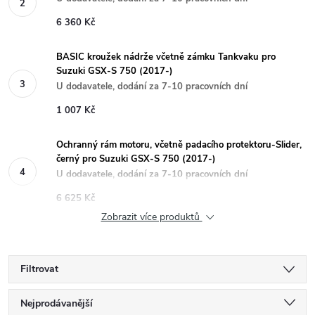
6 360 Kč
BASIC kroužek nádrže včetně zámku Tankvaku pro
Suzuki GSX-S 750 (2017-)
U dodavatele, dodání za 7-10 pracovních dní
1 007 Kč
Ochranný rám motoru, včetně padacího protektoru-Slider,
černý pro Suzuki GSX-S 750 (2017-)
U dodavatele, dodání za 7-10 pracovních dní
6 625 Kč
Zobrazit více produktů
Filtrovat
Ř
Nejprodávanější