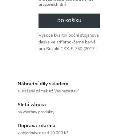
pracovních dní
DO KOŠÍKU
Vysoce kvalitní boční stojanová
deska ve stříbrno-černé barvě
pro Suzuki GSX-S 750 (2017-).
O
v
Náhradní díly skladem
a uražený zámek už Vás nezastaví
l
5letá záruka
á
na všechny produkty
d
Doprava zdarma
a
k objednávce nad 10 000 Kč