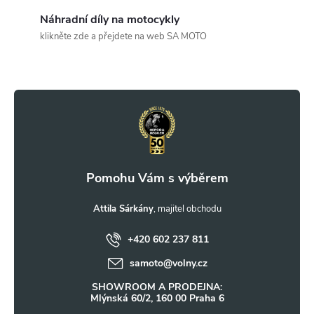
c
Náhradní díly na motocykly
klikněte zde a přejdete na web SA MOTO
í
Z
p
r
á
v
p
k
a
y
t
Attila Sárkány
v
ý
+420 602 237 811
í
samoto
@
volny.cz
p
SHOWROOM A PRODEJNA:
i
Mlýnská 60/2, 160 00 Praha 6