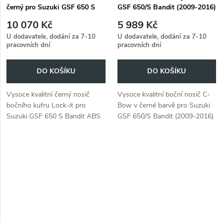
černý pro Suzuki GSF 650 S
GSF 650/S Bandit (2009-2016)
Bandit ABS (2009-2011) / GSF
/ GSF 1250 Bandit ABS
10 070 Kč
5 989 Kč
1250 ABS (2010-2014) (černé
(2010-) s černými stupačkami
U dodavatele, dodání za 7-10
U dodavatele, dodání za 7-10
stupačky pro pilota)
pro pilota
pracovních dní
pracovních dní
DO KOŠÍKU
DO KOŠÍKU
Vysoce kvalitní černý nosič
Vysoce kvalitní boční nosič C-
bočního kufru Lock-it pro
Bow v černé barvě pro Suzuki
Suzuki GSF 650 S Bandit ABS
GSF 650/S Bandit (2009-2016)
(2009-2011) / GSF 1250 ABS
a GSF 1250 Bandit ABS
(2010-2014).
(2010-) s černými stupačkami
pro pilota.