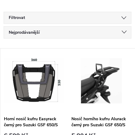
Filtrovat
Ř
Nejprodávanější
a
Nejlevnější
V
Nejdražší
z
ý
Abecedně
e
p
n
i
í
s
p
Horní nosič kufru Easyrack
Nosič horního kufru Alurack
černý pro Suzuki GSF 650/S
černý pro Suzuki GSF 650/S
p
Bandit (2009-2016)
Bandit (2009-2016)