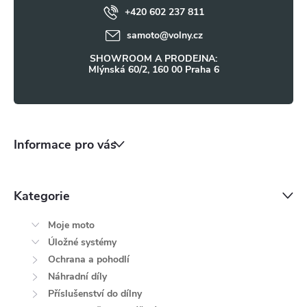
ý
+420 602 237 811
í
samoto
@
volny.cz
p
SHOWROOM A PRODEJNA:
i
Mlýnská 60/2, 160 00 Praha 6
s
u
Informace pro vás
Kategorie
Moje moto
Úložné systémy
Ochrana a pohodlí
Náhradní díly
Příslušenství do dílny