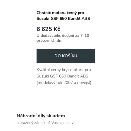
Chránič motoru černý pro
Suzuki GSF 650 Bandit ABS
(2007-)
6 625 Kč
U dodavatele, dodání za 7-10
pracovních dní
DO KOŠÍKU
Kvalitní černý kryt motoru pro
Suzuki GSF 650 Bandit ABS
(modelový rok 2007 a novější).
O
v
Náhradní díly skladem
a uražený zámek už Vás nezastaví
l