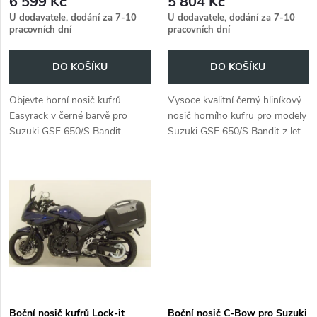
r
6 599 Kč
5 804 Kč
r
U dodavatele, dodání za 7-10
U dodavatele, dodání za 7-10
pracovních dní
pracovních dní
o
o
DO KOŠÍKU
DO KOŠÍKU
d
d
Objevte horní nosič kufrů
Vysoce kvalitní černý hliníkový
u
Easyrack v černé barvě pro
nosič horního kufru pro modely
u
Suzuki GSF 650/S Bandit
Suzuki GSF 650/S Bandit z let
k
(2009-2016)!
2009 až 2016.
k
t
t
ů
ů
Boční nosič kufrů Lock-it
Boční nosič C-Bow pro Suzuki