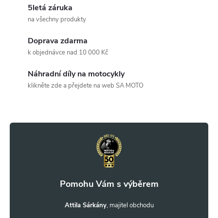
5letá záruka
á
na všechny produkty
d
Doprava zdarma
a
k objednávce nad 10 000 Kč
c
Náhradní díly na motocykly
klikněte zde a přejdete na web SA MOTO
í
Z
p
r
á
v
p
k
a
y
t
Attila Sárkány
v