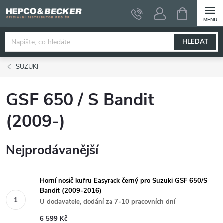
Přejít
NÁKUPNÍ
KOŠÍK
na
obsah
HLEDAT
SUZUKI
GSF 650 / S Bandit
(2009-)
Nejprodávanější
Horní nosič kufru Easyrack černý pro Suzuki GSF 650/S
Bandit (2009-2016)
U dodavatele, dodání za 7-10 pracovních dní
6 599 Kč