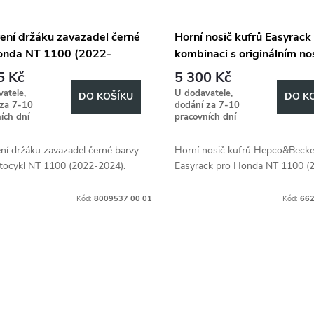
ření držáku zavazadel černé
Horní nosič kufrů Easyrack
onda NT 1100 (2022-
kombinaci s originálním n
)
zavazadel černý pro Hond
5 Kč
5 300 Kč
1100 (2022-)
atele,
U dodavatele,
DO KOŠÍKU
DO K
 za 7-10
dodání za 7-10
ích dní
pracovních dní
ní držáku zavazadel černé barvy
Horní nosič kufrů Hepco&Becke
tocykl NT 1100 (2022-2024).
Easyrack pro Honda NT 1100 (
Kód:
8009537 00 01
Kód:
662