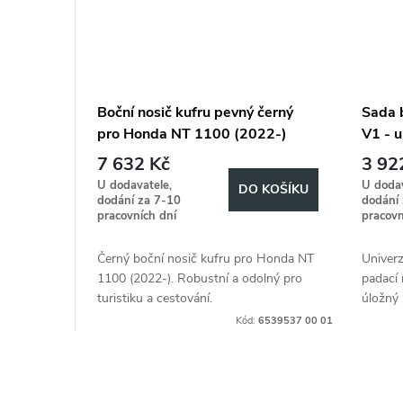
Boční nosič kufru pevný černý
Sada 
pro Honda NT 1100 (2022-)
V1 - u
7 632 Kč
3 92
U dodavatele,
U dodav
DO KOŠÍKU
dodání za 7-10
dodání
pracovních dní
pracovn
Černý boční nosič kufru pro Honda NT
Univerz
1100 (2022-). Robustní a odolný pro
padací
turistiku a cestování.
úložný 
Kód:
6539537 00 01
O