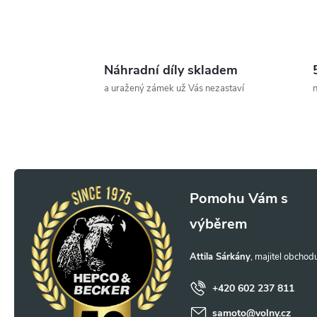
v
l
Náhradní díly skladem
á
a uražený zámek už Vás nezastaví
n
d
a
c
Z
í
á
p
r
p
Attila Sárkány
v
a
+420 602 237 811
k
samoto
@
volny.cz