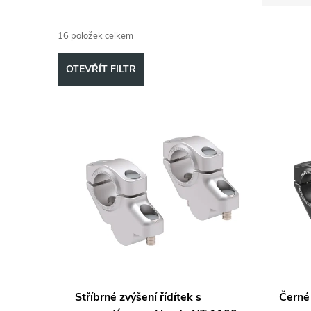
a
16
položek celkem
z
OTEVŘÍT FILTR
e
V
n
ý
í
p
p
i
r
s
o
p
d
Stříbrné zvýšení řídítek s
Černé 