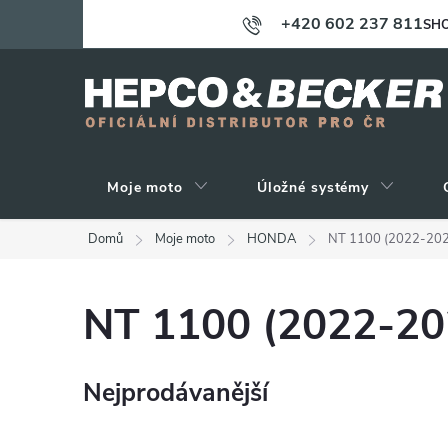
Přejít
+420 602 237 811
SHO
na
obsah
Moje moto
Úložné systémy
Domů
Moje moto
HONDA
NT 1100 (2022-202
NT 1100 (2022-20
Nejprodávanější