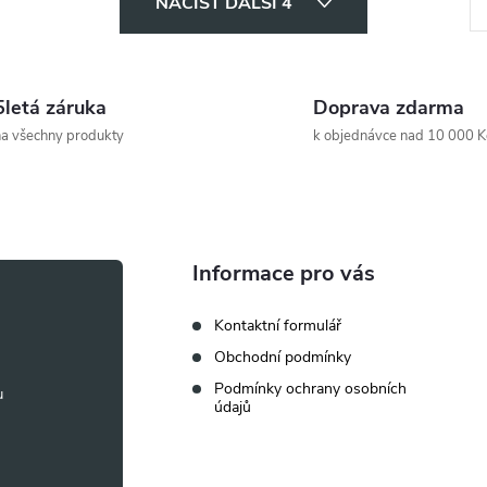
NAČÍST DALŠÍ 4
t
r
á
5letá záruka
Doprava zdarma
n
a všechny produkty
k objednávce nad 10 000 K
k
o
v
á
Informace pro vás
n
Kontaktní formulář
í
Obchodní podmínky
Podmínky ochrany osobních
údajů