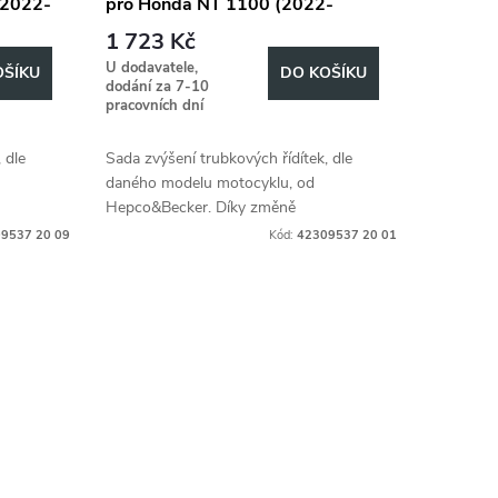
(2022-
pro Honda NT 1100 (2022-
2024), 20mm hoch - Schwarz
1 723 Kč
U dodavatele,
OŠÍKU
DO KOŠÍKU
dodání za 7-10
pracovních dní
 dle
Sada zvýšení trubkových řídítek, dle
daného modelu motocyklu, od
Hepco&Becker. Díky změně
fort,
ergonometrie, zvyšuje jízdní komfort,
9537 20 09
Kód:
42309537 20 01
če.
dle individuálních požadavků řidiče.