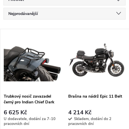
Ř
Nejprodávanější
a
Nejlevnější
V
Nejdražší
z
ý
Abecedně
e
p
n
i
í
s
p
Trubkový nosič zavazadel
Brašna na nádrž Epic 11 Belt
černý pro Indian Chief Dark
p
Horse / Chief Bobber Dark
r
6 625 Kč
4 214 Kč
Horse / Sport Chief (2022-)
r
U dodavatele, dodání za 7-10
Skladem, dodání do 2
pracovních dní
pracovních dní