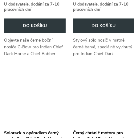
U dodavatele, dodání za 7-10
U dodavatele, dodání za 7-10
pracovních dní
pracovních dní
DO KOŠÍKU
DO KOŠÍKU
Objevte naše černé boční
Stylový sólo nosič v matně
nosiče C-Bow pro Indian Chief
černé barvě, speciálně vyvinutý
Dark Horse a Chief Bobber
pro Indian Chief Dark
Dark Horse (2022-).
Horse/Chief Bobber Dark Horse
(2022-).
Solorack s opěradlem černý
Černý chránič motoru pro