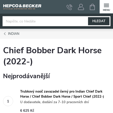
Přejít
NÁKUPNÍ
KOŠÍK
na
obsah
HLEDAT
INDIAN
Chief Bobber Dark Horse
(2022-)
Nejprodávanější
Trubkový nosič zavazadel černý pro Indian Chief Dark
Horse / Chief Bobber Dark Horse / Sport Chief (2022-)
U dodavatele, dodání za 7-10 pracovních dní
6 625 Kč