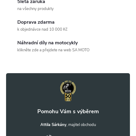
5letá záruka
á
na všechny produkty
d
Doprava zdarma
a
k objednávce nad 10 000 Kč
c
Náhradní díly na motocykly
klikněte zde a přejdete na web SA MOTO
í
Z
p
r
á
v
p
k
a
y
t
Attila Sárkány
v