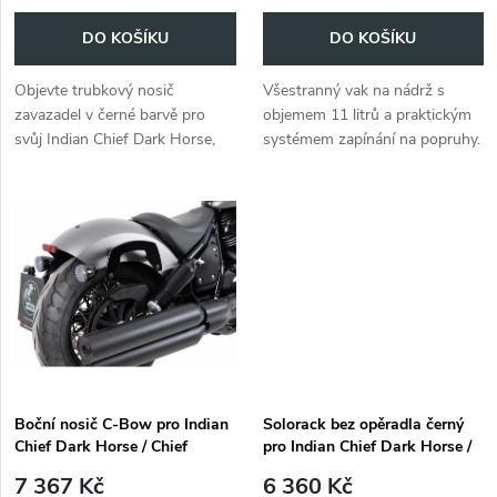
o
o
DO KOŠÍKU
DO KOŠÍKU
d
d
Objevte trubkový nosič
Všestranný vak na nádrž s
u
zavazadel v černé barvě pro
objemem 11 litrů a praktickým
u
svůj Indian Chief Dark Horse,
systémem zapínání na popruhy.
k
Chief Bobber Dark Horse nebo
k
Sport Chief (2022-).
t
t
ů
ů
Boční nosič C-Bow pro Indian
Solorack bez opěradla černý
Chief Dark Horse / Chief
pro Indian Chief Dark Horse /
Bobber Dark Horse (2022-)
Chief Bobber Dark Horse
7 367 Kč
6 360 Kč
(2022-)