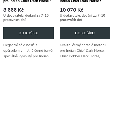
pro Indian Chief Dark Horse /
Indian Chief Dark Horse /
Chief Bobber Dark Horse
Chief Bobber Dark Horse /
8 666 Kč
10 070 Kč
(2022-)
Super Chief Limited / Sport
U dodavatele, dodání za 7-10
U dodavatele, dodání za 7-10
Chief (2022-)
pracovních dní
pracovních dní
DO KOŠÍKU
DO KOŠÍKU
Elegantní sólo nosič s
Kvalitní černý chránič motoru
opěradlem v matně černé barvě,
pro Indian Chief Dark Horse,
speciálně vyvinutý pro Indian
Chief Bobber Dark Horse,
Chief Dark Horse a Chief
Super Chief Limited, Sport
Bobber Dark Horse (2022-).
Chief (2022-).