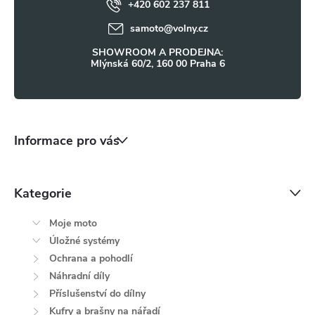
ý
+420 602 237 811
í
samoto
@
volny.cz
p
SHOWROOM A PRODEJNA:
i
Mlýnská 60/2, 160 00 Praha 6
s
u
Informace pro vás
Kategorie
Moje moto
Úložné systémy
Ochrana a pohodlí
Náhradní díly
Příslušenství do dílny
Kufry a brašny na nářadí