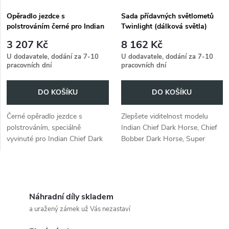
Opěradlo jezdce s
Sada přídavných světlometů
polstrováním černé pro Indian
Twinlight (dálková světla)
Chief Dark Horse / Chief
včetně držáku a kabelu černá
3 207 Kč
8 162 Kč
Bobber Dark Horse (2022-)
pro Indian Chief Dark Horse /
U dodavatele, dodání za 7-10
U dodavatele, dodání za 7-10
Chief Bobber Dark Horse /
pracovních dní
pracovních dní
Super Chief Limited (2022-)
DO KOŠÍKU
DO KOŠÍKU
Černé opěradlo jezdce s
Zlepšete viditelnost modelu
polstrováním, speciálně
Indian Chief Dark Horse, Chief
vyvinuté pro Indian Chief Dark
Bobber Dark Horse, Super
Horse / Chief Bobber Dark
Chief Limited (2022-) pomocí
Horse (2022-).
sady přídavných světlometů
Twinlight v černé barvě.
O
v
Náhradní díly skladem
a uražený zámek už Vás nezastaví
l