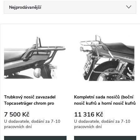
Ř
Nejprodávanější
a
Nejlevnější
V
Nejdražší
z
ý
Abecedně
e
p
n
i
í
s
p
Trubkový nosič zavazadel
Kompletní sada nosičů (boční
Topcaseträger chrom pro
nosič kufrů a horní nosič kufrů
p
Suzuki VX 800 (1990-1995)
z trubek) chrom pro Suzuki VX
r
7 500 Kč
11 316 Kč
800 (1990-1995)
r
U dodavatele, dodání za 7-10
U dodavatele, dodání za 7-10
pracovních dní
pracovních dní
o