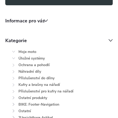
s
u
Informace pro vás
Kategorie
Moje moto
Úložné systémy
Ochrana a pohodlí
Náhradní díly
Příslušenství do dílny
Kufry a brašny na nářadí
Příslušenství pro kufry na nářadí
Ostatní produkty
BIKE: Footer-Navigation
Ostatní
?Unsichtbare Artikel