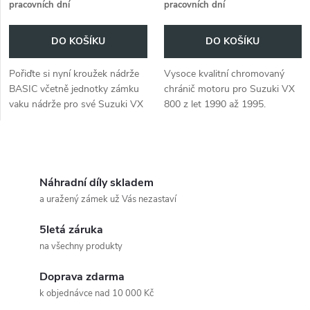
pracovních dní
pracovních dní
DO KOŠÍKU
DO KOŠÍKU
Pořiďte si nyní kroužek nádrže
Vysoce kvalitní chromovaný
BASIC včetně jednotky zámku
chránič motoru pro Suzuki VX
vaku nádrže pro své Suzuki VX
800 z let 1990 až 1995.
800 (1990-1997).
Poskytuje spolehlivou ochranu
motoru.
O
v
Náhradní díly skladem
a uražený zámek už Vás nezastaví
l
5letá záruka
á
na všechny produkty
d
Doprava zdarma
a
k objednávce nad 10 000 Kč