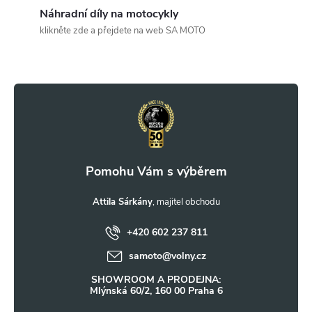
c
Náhradní díly na motocykly
klikněte zde a přejdete na web SA MOTO
í
Z
p
r
á
v
p
k
a
y
t
Attila Sárkány
v
ý
+420 602 237 811
í
samoto
@
volny.cz
p
SHOWROOM A PRODEJNA:
i
Mlýnská 60/2, 160 00 Praha 6