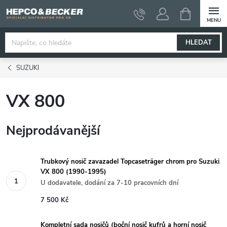
Přejít
NÁKUPNÍ
KOŠÍK
na
obsah
HLEDAT
SUZUKI
VX 800
Nejprodávanější
Trubkový nosič zavazadel Topcaseträger chrom pro Suzuki
VX 800 (1990-1995)
U dodavatele, dodání za 7-10 pracovních dní
7 500 Kč
Kompletní sada nosičů (boční nosič kufrů a horní nosič