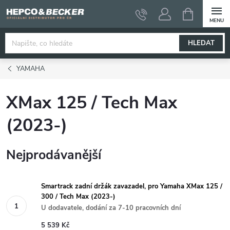
Přejít
NÁKUPNÍ
KOŠÍK
na
obsah
HLEDAT
YAMAHA
XMax 125 / Tech Max
(2023-)
Nejprodávanější
Smartrack zadní držák zavazadel, pro Yamaha XMax 125 /
300 / Tech Max (2023-)
U dodavatele, dodání za 7-10 pracovních dní
5 539 Kč