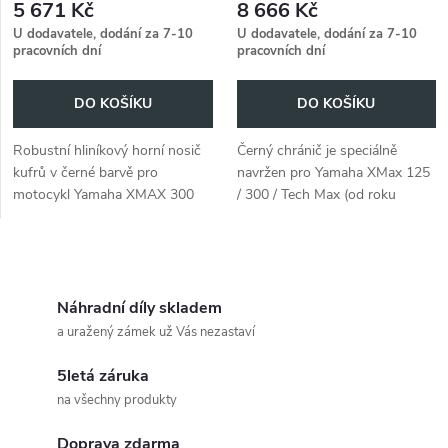
5 671 Kč
8 666 Kč
U dodavatele, dodání za 7-10
U dodavatele, dodání za 7-10
pracovních dní
pracovních dní
DO KOŠÍKU
DO KOŠÍKU
Robustní hliníkový horní nosič
Černý chránič je speciálně
kufrů v černé barvě pro
navržen pro Yamaha XMax 125
motocykl Yamaha XMAX 300
/ 300 / Tech Max (od roku
Tech MAX (2023-). Stylové a
2023).
praktické příslušenství.
O
v
Náhradní díly skladem
a uražený zámek už Vás nezastaví
l
5letá záruka
á
na všechny produkty
d
Doprava zdarma