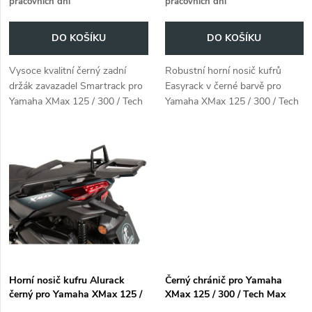
pracovních dní
pracovních dní
o
o
DO KOŠÍKU
DO KOŠÍKU
d
d
Vysoce kvalitní černý zadní
Robustní horní nosič kufrů
u
držák zavazadel Smartrack pro
Easyrack v černé barvě pro
u
Yamaha XMax 125 / 300 / Tech
Yamaha XMax 125 / 300 / Tech
k
Max (2023-). Idealní řešení pro
Max (2023-) . Snadná montáž,
k
přivázání batohů, či bleskové
ideální pro cestování.
t
připevnění měkkých Brašen...
t
ů
ů
Horní nosič kufru Alurack
Černý chránič pro Yamaha
černý pro Yamaha XMax 125 /
XMax 125 / 300 / Tech Max
300 / Tech Max (2023-)
(2023-)