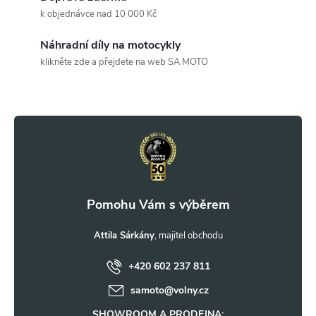
a
k objednávce nad 10 000 Kč
c
Náhradní díly na motocykly
klikněte zde a přejdete na web SA MOTO
í
Z
p
r
á
v
p
k
a
y
t
Attila Sárkány
v
ý
+420 602 237 811
í
samoto
@
volny.cz
p
SHOWROOM A PRODEJNA: