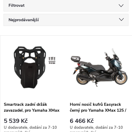
Filtrovat
Ř
Nejprodávanější
a
Nejlevnější
V
Nejdražší
z
ý
Abecedně
e
p
n
i
í
s
p
Smartrack zadní držák
Horní nosič kufrů Easyrack
zavazadel, pro Yamaha XMax
černý pro Yamaha XMax 125 /
p
125 / 300 / Tech Max (2023-)
300 / Tech Max (2023-)
r
5 539 Kč
6 466 Kč
r
U dodavatele, dodání za 7-10
U dodavatele, dodání za 7-10