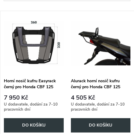
a
Nejlevnější
V
Nejdražší
z
ý
Abecedně
e
p
n
i
í
s
p
Horní nosič kufru Easyrack
Alurack horní nosič kufru
černý pro Honda CBF 125
černý pro Honda CBF 125
p
(2008-2015)
(2008-2015)
r
7 950 Kč
4 505 Kč
r
U dodavatele, dodání za 7-10
U dodavatele, dodání za 7-10
pracovních dní
pracovních dní
o
o
DO KOŠÍKU
DO KOŠÍKU
d