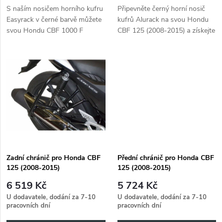
d
S naším nosičem horního kufru
Připevněte černý horní nosič
u
Easyrack v černé barvě můžete
kufrů Alurack na svou Hondu
u
svou Hondu CBF 1000 F
CBF 125 (2008-2015) a získejte
k
(2008-15) vybavit praktickým
další úložný prostor.
k
horním kufrem.
t
t
ů
ů
Zadní chránič pro Honda CBF
Přední chránič pro Honda CBF
125 (2008-2015)
125 (2008-2015)
6 519 Kč
5 724 Kč
U dodavatele, dodání za 7-10
U dodavatele, dodání za 7-10
pracovních dní
pracovních dní