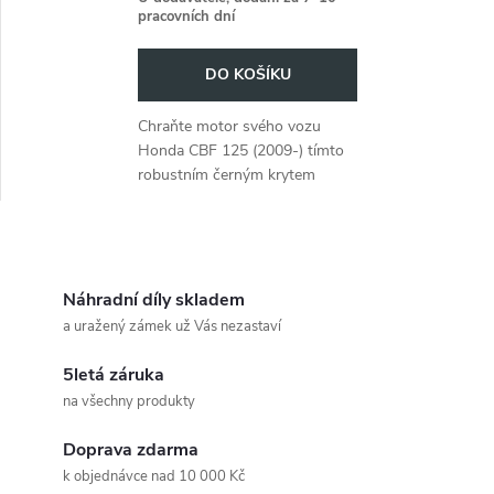
pracovních dní
DO KOŠÍKU
Chraňte motor svého vozu
Honda CBF 125 (2009-) tímto
robustním černým krytem
motoru.
O
v
Náhradní díly skladem
a uražený zámek už Vás nezastaví
l
5letá záruka
á
na všechny produkty
d
Doprava zdarma
a
k objednávce nad 10 000 Kč