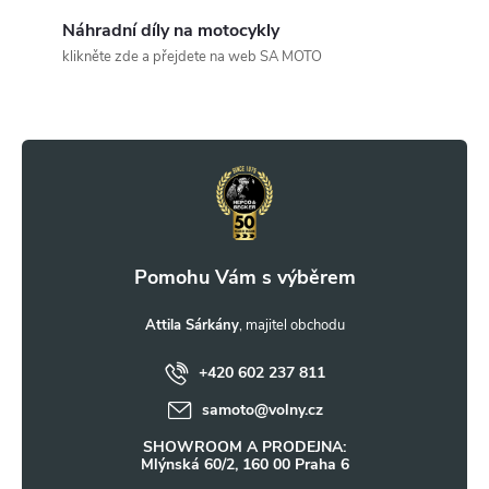
c
Náhradní díly na motocykly
klikněte zde a přejdete na web SA MOTO
í
Z
p
r
á
v
p
k
a
y
t
Attila Sárkány
v
ý
+420 602 237 811
í
samoto
@
volny.cz
p
SHOWROOM A PRODEJNA:
i
Mlýnská 60/2, 160 00 Praha 6