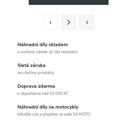
v
l
S
1
2
t
á
r
d
á
Náhradní díly skladem
a
n
a uražený zámek už Vás nezastaví
k
c
5letá záruka
o
na všechny produkty
í
v
á
Doprava zdarma
p
k objednávce nad 10 000 Kč
n
r
í
Náhradní díly na motocykly
v
klikněte zde a přejdete na web SA MOTO
k
Z