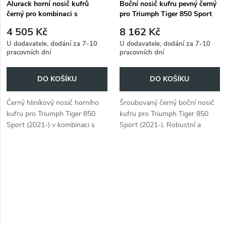
Alurack horní nosič kufrů
Boční nosič kufru pevný černý
černý pro kombinaci s
pro Triumph Tiger 850 Sport
originálním nosičem zavazadel
(2021-)
4 505 Kč
8 162 Kč
černý pro Triumph Tiger 850
U dodavatele, dodání za 7-10
U dodavatele, dodání za 7-10
Sport (2021-)
pracovních dní
pracovních dní
DO KOŠÍKU
DO KOŠÍKU
Černý hliníkový nosič horního
Šroubovaný černý boční nosič
kufru pro Triumph Tiger 850
kufru pro Triumph Tiger 850
Sport (2021-) v kombinaci s
Sport (2021-). Robustní a
originálním nosičem zavazadel.
spolehlivý.