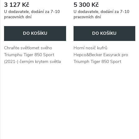
3 127 Kč
5 300 Kč
(2021-)
U dodavatele, dodání za 7-10
U dodavatele, dodání za 7-10
pracovních dní
pracovních dní
DO KOŠÍKU
DO KOŠÍKU
Chraňte světlomet svého
Horní nosič kufrů
Triumphu Tiger 850 Sport
Hepco&Becker Easyrack pro
(2021-) černým krytem světla
Triumph Tiger 850 Sport
od společnosti Hepco&Becker.
(2021-) v černé barvě