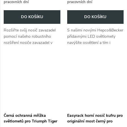
pracovních dní
pracovních dní
DO KOŠÍKU
DO KOŠÍKU
Rozšiřte svůj nosič zavazadel
S našimi novými Hepco&Becker
pomocí našeho robustního
přídavnými LED světlomety
rozšíření nosiče zavazadel v
navýšíte osvětlení a tím i
černé barvě pro Triumph Tiger
bezpečí, Vašeho motocyklu.
850 Sport (2021-)
Tito LED-NOVA světlomety
jsou prachu a vodotěsné a
přepínatelné...
Černá ochranná mřížka
Easyrack horní nosič kufru pro
světlometů pro Triumph Tiger
originální most černý pro
850 Sport (2021-)
Triumph Tiger 850 Sport