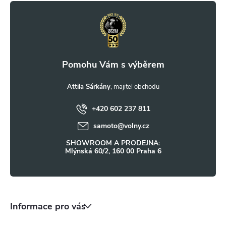
y
á
v
p
ý
a
p
i
t
Attila Sárkány
s
+420 602 237 811
í
u
samoto
@
volny.cz
SHOWROOM A PRODEJNA:
Mlýnská 60/2, 160 00 Praha 6
Informace pro vás