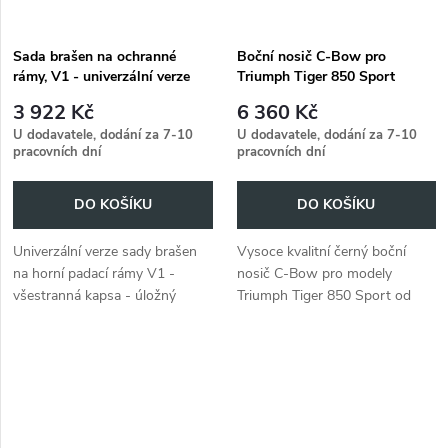
Sada brašen na ochranné
Boční nosič C-Bow pro
rámy, V1 - univerzální verze
Triumph Tiger 850 Sport
(2021-)
3 922 Kč
6 360 Kč
U dodavatele, dodání za 7-10
U dodavatele, dodání za 7-10
pracovních dní
pracovních dní
DO KOŠÍKU
DO KOŠÍKU
Univerzální verze sady brašen
Vysoce kvalitní černý boční
na horní padací rámy V1 -
nosič C-Bow pro modely
všestranná kapsa - úložný
Triumph Tiger 850 Sport od
prostor pro vaše dobrodružství.
roku 2021.