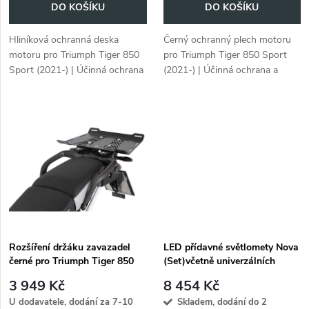
o
DO KOŠÍKU
DO KOŠÍKU
d
d
Hliníková ochranná deska
Černý ochranný plech motoru
u
motoru pro Triumph Tiger 850
pro Triumph Tiger 850 Sport
u
Sport (2021-) | Účinná ochrana
(2021-) | Účinná ochrana a
k
a robustní konstrukce
stylový design
k
t
t
ů
ů
Rozšíření držáku zavazadel
LED přídavné světlomety Nova
černé pro Triumph Tiger 850
(Set)včetně univerzálních
Sport (2021-)
držáků, kabelového svazku a
3 949 Kč
8 454 Kč
spínače, na rouru 18-25 mm.
U dodavatele, dodání za 7-10
Skladem, dodání do 2