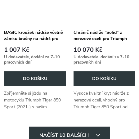
BASIC kroužek nádrže včetně
Chránič nádrže "Solid" z
zámku brašny na nádrž pro
nerezové oceli pro Triumph
Triumph Tiger 850 Sport
Tiger 850 Sport (2021-)
1 007 Kč
10 070 Kč
(2021-)
U dodavatele, dodání za 7-10
U dodavatele, dodání za 7-10
pracovních dní
pracovních dní
DO KOŠÍKU
DO KOŠÍKU
Zpříjemněte si jízdu na
Vysoce kvalitní kryt nádrže z
motocyklu Triumph Tiger 850
nerezové oceli, vhodný pro
Sport (2021-) s naším
Triumph Tiger 850 Sport od
kroužkem na nádrž BASIC a
roku 2021.
zámkem na nádrž.
O
NAČÍST 10 DALŠÍCH