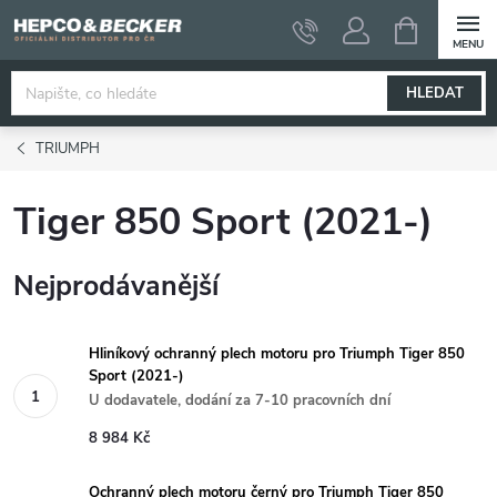
Přejít
NÁKUPNÍ
KOŠÍK
na
obsah
HLEDAT
TRIUMPH
Tiger 850 Sport (2021-)
Nejprodávanější
Hliníkový ochranný plech motoru pro Triumph Tiger 850
Sport (2021-)
U dodavatele, dodání za 7-10 pracovních dní
8 984 Kč
Ochranný plech motoru černý pro Triumph Tiger 850