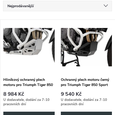
Ř
Nejprodávanější
a
Nejlevnější
V
Nejdražší
z
ý
Abecedně
e
p
n
i
í
s
p
Hliníkový ochranný plech
Ochranný plech motoru černý
motoru pro Triumph Tiger 850
pro Triumph Tiger 850 Sport
p
Sport (2021-)
(2021-)
r
8 984 Kč
9 540 Kč
r
U dodavatele, dodání za 7-10
U dodavatele, dodání za 7-10
pracovních dní
pracovních dní
o