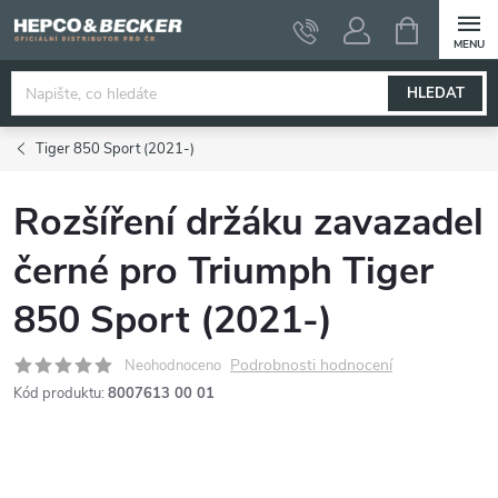
Přejít
NÁKUPNÍ
KOŠÍK
na
obsah
HLEDAT
Tiger 850 Sport (2021-)
Rozšíření držáku zavazadel
černé pro Triumph Tiger
850 Sport (2021-)
Podrobnosti hodnocení
Neohodnoceno
Kód produktu:
8007613 00 01