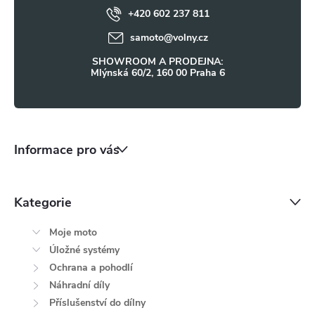
+420 602 237 811
í
samoto
@
volny.cz
SHOWROOM A PRODEJNA:
Mlýnská 60/2, 160 00 Praha 6
Informace pro vás
Kategorie
Moje moto
Úložné systémy
Ochrana a pohodlí
Náhradní díly
Příslušenství do dílny