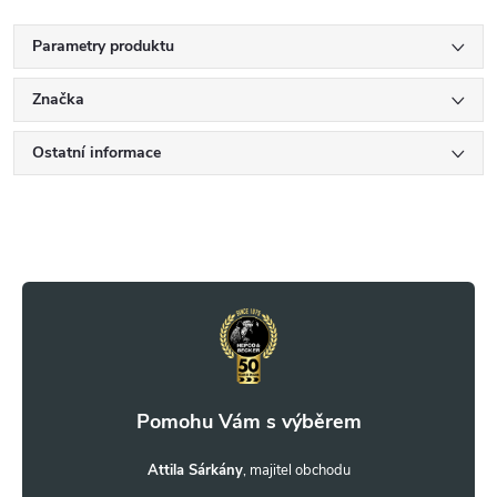
Parametry produktu
Značka
Ostatní informace
Z
á
p
a
t
Attila Sárkány