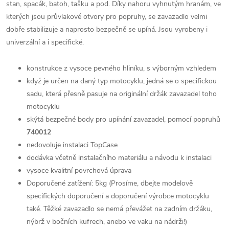
stan, spacák, batoh, tašku a pod. Díky nahoru vyhnutým hranám, ve
kterých jsou průvlakové otvory pro popruhy, se zavazadlo velmi
dobře stabilizuje a naprosto bezpečně se upíná. Jsou vyrobeny i
univerzální a i specifické.
konstrukce z vysoce pevného hliníku, s výborným vzhledem
když je určen na daný typ motocyklu, jedná se o specifickou
sadu, která přesně pasuje na originální držák zavazadel toho
motocyklu
skýtá bezpečné body pro upínání zavazadel, pomocí popruhů
740012
nedovoluje instalaci TopCase
dodávka včetně instalačního materiálu a návodu k instalaci
vysoce kvalitní povrchová úprava
Doporučené zatížení: 5kg (Prosíme, dbejte modelově
specifických doporučení a doporučení výrobce motocyklu
také. Těžké zavazadlo se nemá převážet na zadním držáku,
nýbrž v bočních kufrech, anebo ve vaku na nádrži!)