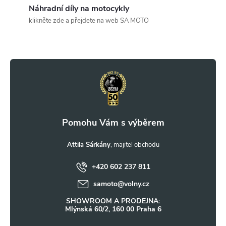
c
Náhradní díly na motocykly
klikněte zde a přejdete na web SA MOTO
í
Z
p
r
á
v
p
k
a
y
t
Attila Sárkány
v
ý
+420 602 237 811
í
samoto
@
volny.cz
p
SHOWROOM A PRODEJNA:
i
Mlýnská 60/2, 160 00 Praha 6