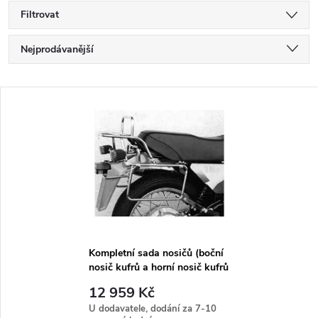
Filtrovat
Ř
Nejprodávanější
a
Nejlevnější
V
Nejdražší
z
ý
Abecedně
e
p
n
i
í
s
p
Kompletní sada nosičů (boční
nosič kufrů a horní nosič kufrů
p
z trubek) černá pro BMW R 80
r
12 959 Kč
ST (1982-1984)
r
U dodavatele, dodání za 7-10