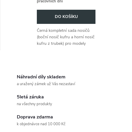
pracovních dní
o
o
DO KOŠÍKU
d
d
Černá kompletní sada nosičů
u
(boční nosič kufru a horní nosič
u
kufru z trubek) pro modely
k
BMW R 80 ST z let 1982 až
k
1984.
t
O
t
ů
v
Náhradní díly skladem
ů
a uražený zámek už Vás nezastaví
l
5letá záruka
á
na všechny produkty
d
Doprava zdarma
a
k objednávce nad 10 000 Kč