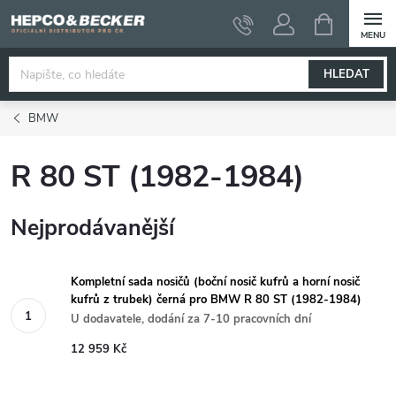
Přejít
NÁKUPNÍ
KOŠÍK
na
obsah
HLEDAT
BMW
R 80 ST (1982-1984)
Nejprodávanější
Kompletní sada nosičů (boční nosič kufrů a horní nosič
kufrů z trubek) černá pro BMW R 80 ST (1982-1984)
U dodavatele, dodání za 7-10 pracovních dní
12 959 Kč