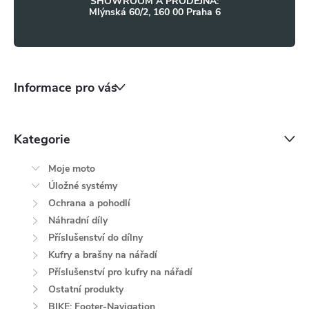
SHOWROOM A PRODEJNA:
i
Mlýnská 60/2, 160 00 Praha 6
s
u
Informace pro vás
Kategorie
Moje moto
Úložné systémy
Ochrana a pohodlí
Náhradní díly
Příslušenství do dílny
Kufry a brašny na nářadí
Příslušenství pro kufry na nářadí
Ostatní produkty
BIKE: Footer-Navigation