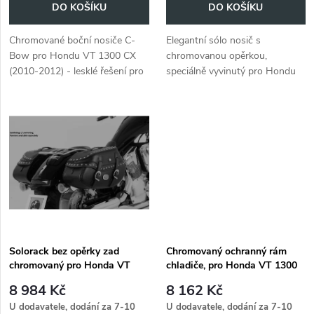
o
DO KOŠÍKU
DO KOŠÍKU
d
d
Chromované boční nosiče C-
Elegantní sólo nosič s
u
Bow pro Hondu VT 1300 CX
chromovanou opěrkou,
u
(2010-2012) - lesklé řešení pro
speciálně vyvinutý pro Hondu
k
další úložný prostor a styl.
VT 1300 CX (2010-2012).
k
t
t
ů
ů
Solorack bez opěrky zad
Chromovaný ochranný rám
chromovaný pro Honda VT
chladiče, pro Honda VT 1300
1300 CX (2010-2012)
CX
8 984 Kč
8 162 Kč
U dodavatele, dodání za 7-10
U dodavatele, dodání za 7-10