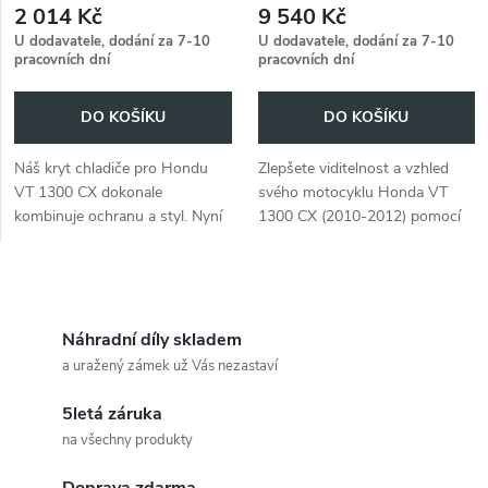
2 014 Kč
9 540 Kč
pro Honda VT 1300 CX (2010-
U dodavatele, dodání za 7-10
U dodavatele, dodání za 7-10
2012)
pracovních dní
pracovních dní
DO KOŠÍKU
DO KOŠÍKU
Náš kryt chladiče pro Hondu
Zlepšete viditelnost a vzhled
VT 1300 CX dokonale
svého motocyklu Honda VT
kombinuje ochranu a styl. Nyní
1300 CX (2010-2012) pomocí
v prodeji!
sady přídavných světlometů
Twinlight v chromovém
provedení.
O
v
Náhradní díly skladem
a uražený zámek už Vás nezastaví
l
5letá záruka
á
na všechny produkty
d