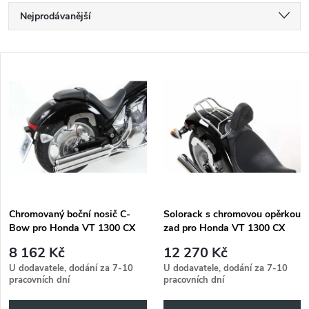
Ř
Nejprodávanější
a
Nejlevnější
V
Nejdražší
z
ý
Abecedně
e
p
n
i
í
s
p
Chromovaný boční nosič C-
Solorack s chromovou opěrkou
Bow pro Honda VT 1300 CX
zad pro Honda VT 1300 CX
p
(2010-2012)
(2010-2012)
r
8 162 Kč
12 270 Kč
r
U dodavatele, dodání za 7-10
U dodavatele, dodání za 7-10
pracovních dní
pracovních dní
o