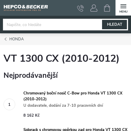
Přejít
NÁKUPNÍ
KOŠÍK
na
obsah
HLEDAT
HONDA
VT 1300 CX (2010-2012)
Nejprodávanější
Chromovaný boční nosič C-Bow pro Honda VT 1300 CX
(2010-2012)
U dodavatele, dodání za 7-10 pracovních dní
8 162 Kč
Solorack s chromovou opěrkou zad pro Honda VT 1300 CX