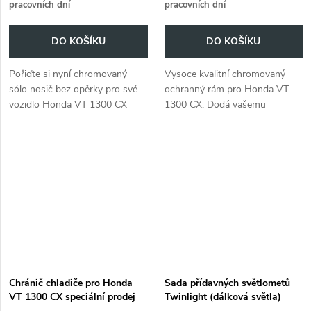
pracovních dní
pracovních dní
DO KOŠÍKU
DO KOŠÍKU
Pořiďte si nyní chromovaný
Vysoce kvalitní chromovaný
sólo nosič bez opěrky pro své
ochranný rám pro Honda VT
vozidlo Honda VT 1300 CX
1300 CX. Dodá vašemu
(2010-2012).
motocyklu jedinečný vzhled a
stylový nádech.
Chránič chladiče pro Honda
Sada přídavných světlometů
VT 1300 CX speciální prodej
Twinlight (dálková světla)
včetně držáku a kabelu chrom