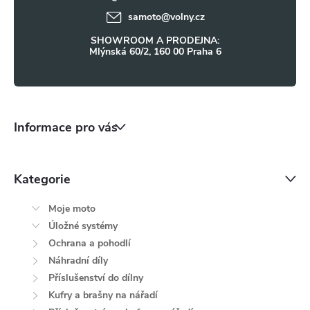
ý
í
samoto
@
volny.cz
p
SHOWROOM A PRODEJNA:
i
Mlýnská 60/2, 160 00 Praha 6
s
u
Informace pro vás
Kategorie
Moje moto
Úložné systémy
Ochrana a pohodlí
Náhradní díly
Příslušenství do dílny
Kufry a brašny na nářadí