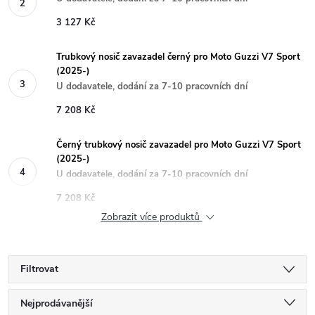
3 127 Kč
Trubkový nosič zavazadel černý pro Moto Guzzi V7 Sport
(2025-)
U dodavatele, dodání za 7-10 pracovních dní
7 208 Kč
Černý trubkový nosič zavazadel pro Moto Guzzi V7 Sport
(2025-)
U dodavatele, dodání za 7-10 pracovních dní
7 208 Kč
Zobrazit více produktů
Filtrovat
Ř
Nejprodávanější