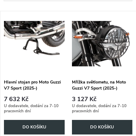
a
Nejlevnější
V
Nejdražší
z
ý
Abecedně
e
p
n
i
í
s
p
Hlavní stojan pro Moto Guzzi
Mřížka světlometu, na Moto
V7 Sport (2025-)
Guzzi V7 Sport (2025-)
p
r
7 632 Kč
3 127 Kč
r
U dodavatele, dodání za 7-10
U dodavatele, dodání za 7-10
pracovních dní
pracovních dní
o
o
DO KOŠÍKU
DO KOŠÍKU
d