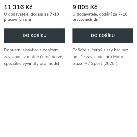
verze) černá pro Moto Guzzi
(2025-)
11 316 Kč
9 805 Kč
V7 Sport (2025-)
U dodavatele, dodání za 7-10
U dodavatele, dodání za 7-10
pracovních dní
pracovních dní
DO KOŠÍKU
DO KOŠÍKU
Robustní sissybar s nosičem
Pořiďte si černý sissy bar bez
zavazadel v matně černé barvě,
nosiče zavazadel pro Moto
speciálně vyvinutý pro model
Guzzi V7 Sport (2025-).
Moto Guzzi V7 Sport (2025-)