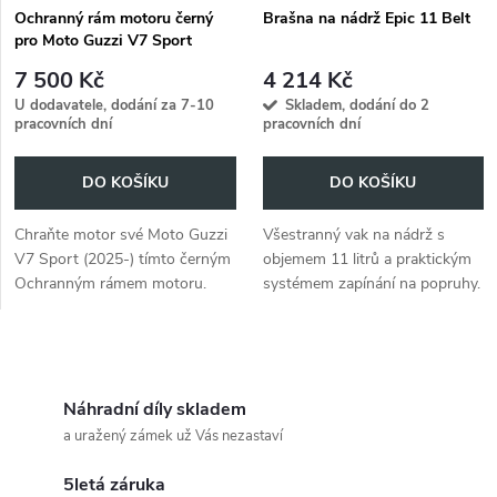
Ochranný rám motoru černý
Brašna na nádrž Epic 11 Belt
pro Moto Guzzi V7 Sport
(2025-)
7 500 Kč
4 214 Kč
U dodavatele, dodání za 7-10
Skladem, dodání do 2
pracovních dní
pracovních dní
DO KOŠÍKU
DO KOŠÍKU
Chraňte motor své Moto Guzzi
Všestranný vak na nádrž s
V7 Sport (2025-) tímto černým
objemem 11 litrů a praktickým
Ochranným rámem motoru.
systémem zapínání na popruhy.
O
v
Náhradní díly skladem
a uražený zámek už Vás nezastaví
l
5letá záruka