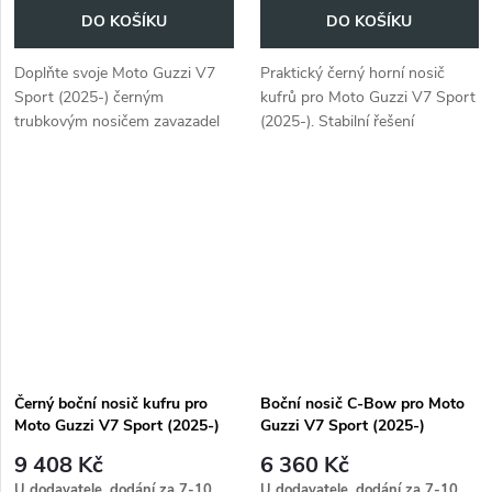
DO KOŠÍKU
DO KOŠÍKU
Doplňte svoje Moto Guzzi V7
Praktický černý horní nosič
Sport (2025-) černým
kufrů pro Moto Guzzi V7 Sport
trubkovým nosičem zavazadel
(2025-). Stabilní řešení
od společnosti Hepco &
zavazadel pro delší cesty i
Becker.
každodenní použití.
Černý boční nosič kufru pro
Boční nosič C-Bow pro Moto
Moto Guzzi V7 Sport (2025-)
Guzzi V7 Sport (2025-)
9 408 Kč
6 360 Kč
U dodavatele, dodání za 7-10
U dodavatele, dodání za 7-10