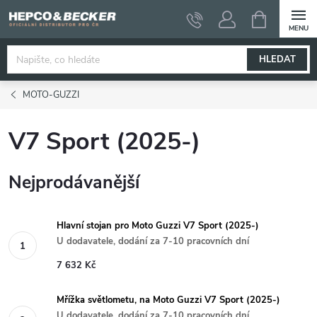
Přejít
NÁKUPNÍ
KOŠÍK
na
obsah
HLEDAT
MOTO-GUZZI
V7 Sport (2025-)
Nejprodávanější
Hlavní stojan pro Moto Guzzi V7 Sport (2025-)
U dodavatele, dodání za 7-10 pracovních dní
7 632 Kč
Mřížka světlometu, na Moto Guzzi V7 Sport (2025-)
U dodavatele, dodání za 7-10 pracovních dní