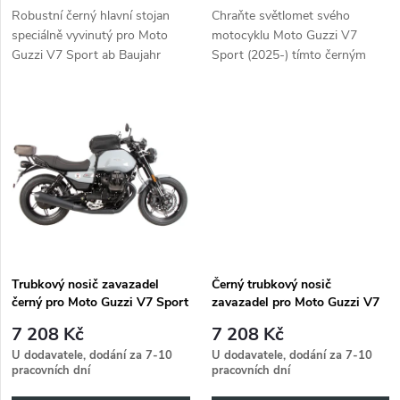
d
Robustní černý hlavní stojan
Chraňte světlomet svého
u
speciálně vyvinutý pro Moto
motocyklu Moto Guzzi V7
u
Guzzi V7 Sport ab Baujahr
Sport (2025-) tímto černým
k
2025.
krytem od Hepco&Becker
k
t
t
ů
ů
Trubkový nosič zavazadel
Černý trubkový nosič
černý pro Moto Guzzi V7 Sport
zavazadel pro Moto Guzzi V7
(2025-)
Sport (2025-)
7 208 Kč
7 208 Kč
U dodavatele, dodání za 7-10
U dodavatele, dodání za 7-10
pracovních dní
pracovních dní