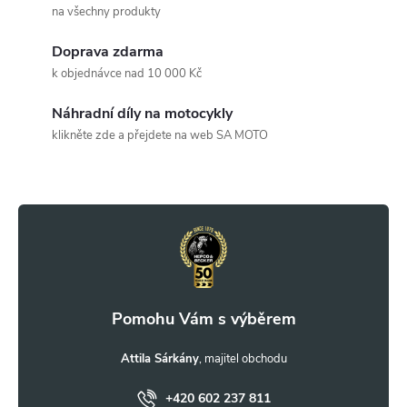
á
na všechny produkty
d
Doprava zdarma
a
k objednávce nad 10 000 Kč
c
Náhradní díly na motocykly
klikněte zde a přejdete na web SA MOTO
í
Z
p
r
á
v
p
k
a
y
t
Attila Sárkány
v
+420 602 237 811